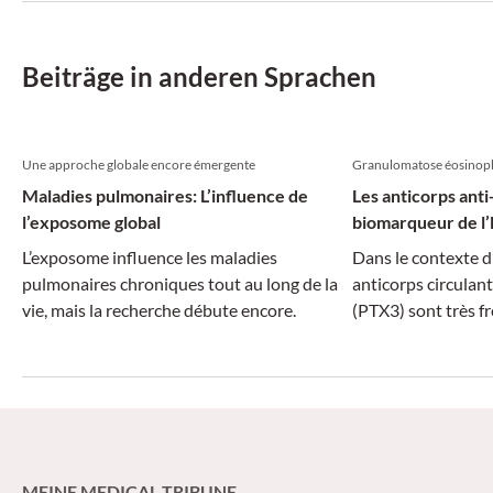
antiangiogene Therapie verbindet, könnte
ein neues Kapitel beim NSCLC mit
Plattenepithelkarzinom-Histologie
Beiträge in anderen Sprachen
aufgeschlagen werden.
Une approche globale encore émergente
Granulomatose éosinoph
Maladies pulmonaires: L’influence de
Les anticorps ant
l’exposome global
biomarqueur de l
L’exposome influence les maladies
Dans le contexte d
pulmonaires chroniques tout au long de la
anticorps circulan
vie, mais la recherche débute encore.
(PTX3) sont très f
MEINE MEDICAL TRIBUNE