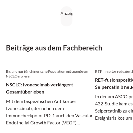
Beiträge aus dem Fachbereich
Bislang nur für chinesische Population mit sqamösem
RET-Inhibitor reduziert 
NSCLC erwiesen
RET-fusionsposit
NSCLC: Ivonescimab verlängert
Selpercatinib neu
Gesamtüberleben
In der am ASCO p
Mit dem bispezifischen Antikörper
432-Studie kam es
Ivonescimab, der neben dem
Selpercatinib zu e
Immuncheckpoint PD-1 auch den Vascular
Ereignisrisikos um
Endothelial Growth Factor (VEGF)
adressiert und damit Immuntherapie und