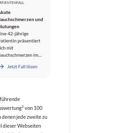
ATIENTENFALL
Akute
Bauchschmerzen und
Blutungen
ine 42-jährige
atientin präsentiert
ich mit
Bauchschmerzen im
echten oberen
Jetzt Fall lösen
Quadranten und
ämoptyse. In der
namnese wird ein
Pneumothorax sowie
eberblutungen
reführende
okumentiert.
2
Auswertung
von 100
 denen jede zweite zu
el dieser Webseiten