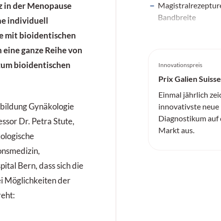
Magistralrezepture
 in der Menopause
Bandbreite
e individuell
e mit bioidentischen
 eine ganze Reihe von
zum bioidentischen
Innovationspreis
Prix Galien Suisse
Einmal jährlich zei
tbildung Gynäkologie
innovativste neu
Diagnostikum auf
ssor Dr. Petra Stute,
Markt aus.
kologische
onsmedizin,
pital Bern, dass sich die
i Möglichkeiten der
eht: