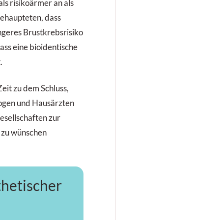
ls risikoärmer an als
behaupteten, dass
ngeres Brustkrebsrisiko
ss eine bioidentische
.
eit zu dem Schluss,
ogen und Hausärzten
sellschaften zur
 zu wünschen
thetischer