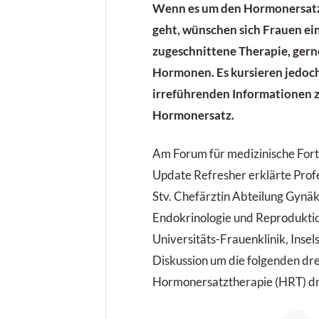
Wenn es um den Hormonersatz
geht, wünschen sich Frauen ein
zugeschnittene Therapie, gern
Hormonen. Es kursieren jedoch
irreführenden Informationen 
Hormonersatz.
Am Forum für medizinische For
Update Refresher erklärte Profe
Stv. Chefärztin Abteilung Gynä
Endokrinologie und Reprodukti
Universitäts-Frauenklinik, Insels
Diskussion um die folgenden dre
Hormonersatztherapie (HRT) dr