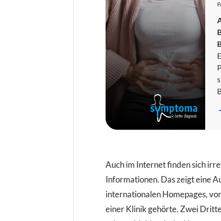
P
E
P
s
r
H
A
L
Auch im Internet finden sich ir
d
Informationen. Das zeigt eine 
internationalen Homepages, von
einer Klinik gehörte. Zwei Dritt