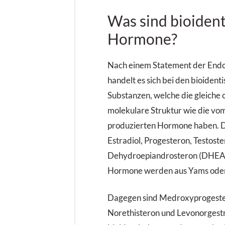
Was sind bioiden
Hormone?
Nach einem Statement der Endo
handelt es sich bei den bioide
Substanzen, welche die gleiche
molekulare Struktur wie die vo
produzierten Hormone haben. D
Estradiol, Progesteron, Testost
Dehydroepiandrosteron (DHEA).
Hormone werden aus Yams oder 
Dagegen sind Medroxyprogester
Norethisteron und Levonorgestr