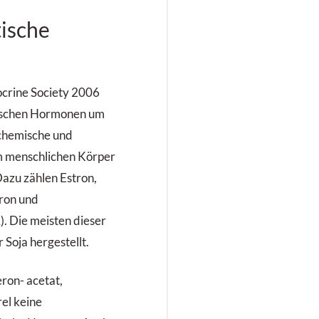
tische
crine Society 2006
ntischen Hormonen um
 chemische und
m menschlichen Körper
azu zählen Estron,
eron und
 Die meisten dieser
Soja hergestellt.
on- acetat,
el keine