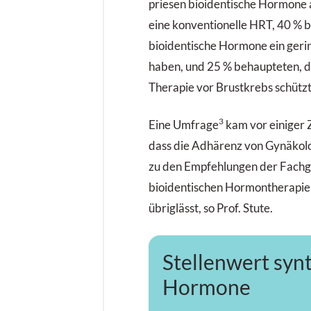
priesen bioidentische Hormone a
eine konventionelle HRT, 40 % 
bioidentische Hormone ein geri
haben, und 25 % behaupteten, da
Therapie vor Brustkrebs schützt
3
Eine Umfrage
kam vor einiger Z
dass die Adhärenz von Gynäkol
zu den Empfehlungen der Fachge
bioidentischen Hormontherapie
übriglässt, so Prof. Stute.
Stellenwert syn
Hormone