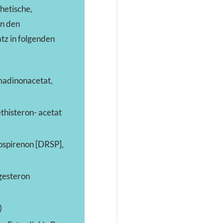
thetische,
in den
tz in folgenden
madinonacetat,
thisteron- acetat
ospirenon [DRSP],
gesteron
)