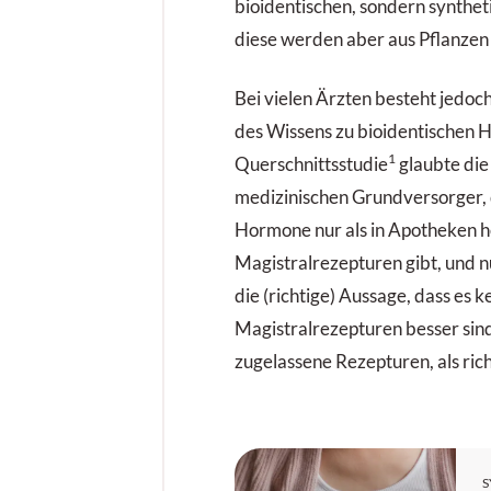
bioidentischen, sondern synthe
diese werden aber aus Pflanzen 
Bei vielen Ärzten besteht jedoch
des Wissens zu bioidentischen 
1
Querschnittsstudie
glaubte die
medizinischen Grundversorger, 
Hormone nur als in Apotheken h
Magistralrezepturen gibt, und 
die (richtige) Aussage, dass es k
Magistralrezepturen besser sin
zugelassene Rezepturen, als rich