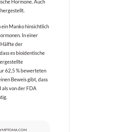
tische Hormone. Auch
hergestellt.
 ein Manko hinsichtlich
Hormonen. In einer
 Hälfte der
dass es bioidentische
ergestellte
nur 62,5 % bewerteten
einen Beweis gibt, dass
d als von der FDA
tig.
SYMPTOMA.COM