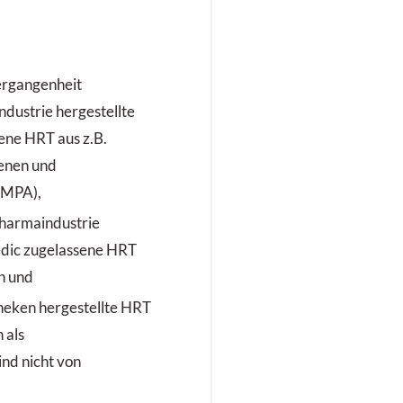
Vergangenheit
dustrie hergestellte
ene HRT aus z.B.
enen und
(MPA),
Pharmaindustrie
edic zugelassene HRT
n und
heken hergestellte HRT
 als
ind nicht von