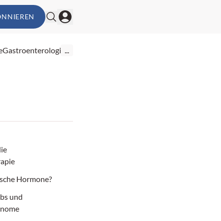
ONNIEREN
e
Gastroenterologie
...
ie
apie
ische Hormone?
ebs und
inome