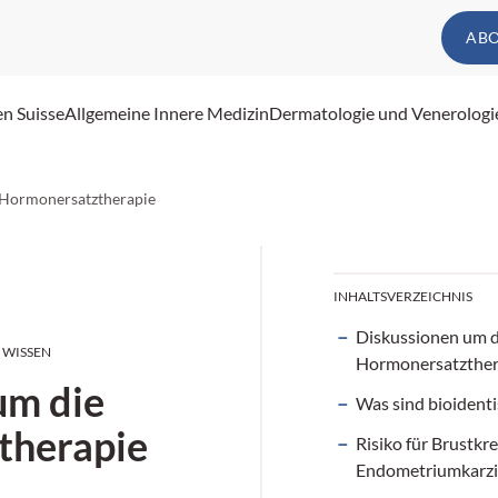
AB
en Suisse
Allgemeine Innere Medizin
Dermatologie und Venerologi
 Hormonersatztherapie
INHALTSVERZEICHNIS
Diskussionen um d
N WISSEN
Hormonersatzther
um die
Was sind bioident
therapie
Risiko für Brustkr
Endometriumkarz