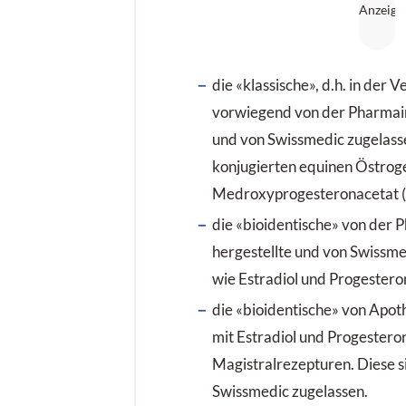
die «klassische», d.h. in der 
vorwiegend von der Pharmain
und von Swissmedic zugelass
konjugierten equinen Östrog
Medroxyprogesteronacetat 
die «bioidentische» von der 
hergestellte und von Swissm
wie Estradiol und Progestero
die «bioidentische» von Apot
mit Estradiol und Progesteron
Magistralrezepturen. Diese s
Swissmedic zugelassen.