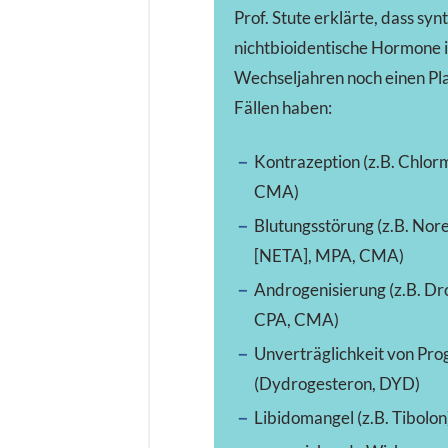
Prof. Stute erklärte, dass syn
nichtbioidentische Hormone 
Wechseljahren noch einen Pla
Fällen haben:
Kontrazeption (z.B. Chlor
CMA)
Blutungsstörung (z.B. Nore
[NETA], MPA, CMA)
Androgenisierung (z.B. Dr
CPA, CMA)
Unverträglichkeit von Pro
(Dydrogesteron, DYD)
Libidomangel (z.B. Tibolon