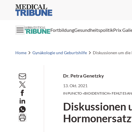
Medical Tribune
PHARMACEUTICAL
Fortbildung
Gesundheitspolitik
Prix Gali
Home
Gynäkologie und Geburtshilfe
Diskussionen um die
Dr. Petra Genetzky
13. Okt. 2021
IN PUNCTO «BIOIDENTISCH» FEHLT ES A
Diskussionen 
Hormonersatz