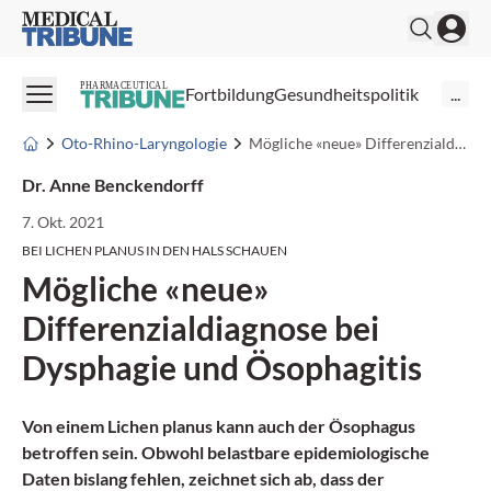
Medical Tribune
PHARMACEUTICAL
Fortbildung
Gesundheitspolitik
...
Oto-Rhino-Laryngologie
Mögliche «neue» Differenzialdiagnose bei Dysphagie und Ösophagitis
Dr. Anne Benckendorff
7. Okt. 2021
BEI LICHEN PLANUS IN DEN HALS SCHAUEN
Mögliche «neue»
Differenzialdiagnose bei
Dysphagie und Ösophagitis
Von einem Lichen planus kann auch der Ösophagus
betroffen sein. Obwohl belastbare epidemiologische
Daten bislang fehlen, zeichnet sich ab, dass der