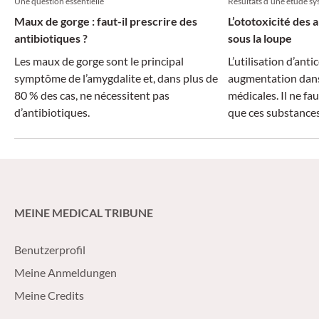
Une question essentielle
Résultats d’une étude s
Maux de gorge : faut-il prescrire des
L’ototoxicité des
antibiotiques ?
sous la loupe
Les maux de gorge sont le principal
L’utilisation d’an
symptôme de l’amygdalite et, dans plus de
augmentation dans 
80 % des cas, ne nécessitent pas
médicales. Il ne fa
d’antibiotiques.
que ces substances
des effets seconda
passer sous silen
ototoxicité.
MEINE MEDICAL TRIBUNE
Benutzerprofil
Meine Anmeldungen
Meine Credits