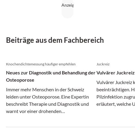
Beiträge aus dem Fachbereich
Knochendichtemessung häufiger empfehlen
Juckreiz
Neues zur Diagnostik und Behandlung der
Vulvärer Juckreiz
Osteoporose
Vulvärer Juckreiz 
Immer mehr Menschen in der Schweiz
beeinträchtigen. Hä
leiden unter Osteoporose. Eine Expertin
Pilzinfektion zugr
beschreibt Therapie und Diagnostik und
erläutert, welche 
warnt vor einer drohenden
kommen und wie d
Behandlungslücke.
Einzelfall aussieht.