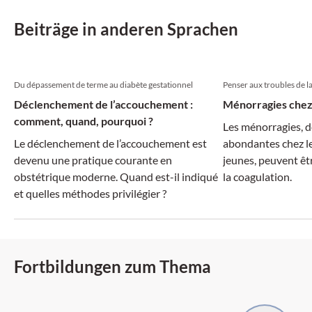
Beiträge in anderen Sprachen
Du dépassement de terme au diabète gestationnel
Penser aux troubles de l
Déclenchement de l’accouchement :
Ménorragies chez
comment, quand, pourquoi ?
Les ménorragies, d
Le déclenchement de l’accouchement est
abondantes chez les
devenu une pratique courante en
jeunes, peuvent êtr
obstétrique moderne. Quand est-il indiqué
la coagulation.
et quelles méthodes privilégier ?
Fortbildungen zum Thema
SGAIM