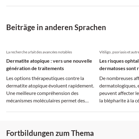
vermeintlich ähnlichen Beschwerdebild
Gallenblasensteine
können sich ganz unterschiedliche
können Steine im 
Erkrankungen verbergen.
Komplikationen fü
Beiträge in anderen Sprachen
La recherche a fait des avancées notables
Vitiligo, psoriasis et autr
Dermatite atopique : vers une nouvelle
Les risques ophta
génération de traitements
dermatoses sont r
Les options thérapeutiques contre la
De nombreuses aff
dermatite atopique évoluent rapidement.
dermatologiques, e
Une meilleure compréhension des
peuvent affecter le
mécanismes moléculaires permet des
la blépharite à la cé
traitements plus ciblés, tandis que la
dimension systémique de la maladie suscite
un intérêt croissant.
Fortbildungen zum Thema