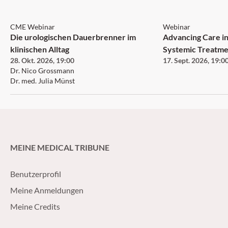
CME Webinar
Webinar
Die urologischen Dauerbrenner im
Advancing Care in
klinischen Alltag
Systemic Treatme
28. Okt. 2026
,
19:00
17. Sept. 2026
,
19:0
Neurofibromatosi
Dr. Nico Grossmann
Neurofibroma an
Dr. med. Julia Münst
MEINE MEDICAL TRIBUNE
Benutzerprofil
Meine Anmeldungen
Meine Credits