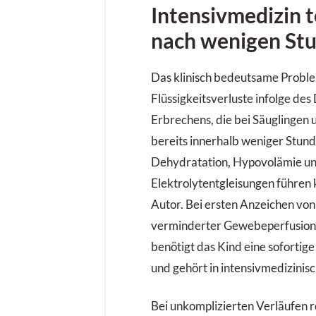
Intensivmedizin t
nach wenigen Stu
Das klinisch bedeutsame Proble
Flüssigkeitsverluste infolge des
Erbrechens, die bei Säuglingen 
bereits innerhalb weniger Stun
Dehydratation, Hypovolämie u
Elektrolytentgleisungen führen 
Autor. Bei ersten Anzeichen v
verminderter Gewebeperfusion
benötigt das Kind eine sofortige
und gehört in intensivmedizinis
Bei unkomplizier­ten Verläufen r