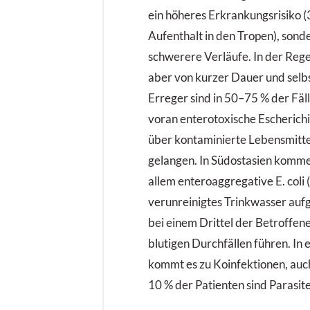
ein höheres Erkrankungsrisiko (
Aufenthalt in den Tropen), sond
schwerere Verläufe. In der Rege
aber von kurzer Dauer und selbs
Erreger sind in 50–75 % der Fäll
voran enterotoxische Escherichia
über kontaminierte Lebensmitte
gelangen. In Südostasien komm
allem enteroaggregative E. coli 
verunreinigtes Trinkwasser a
bei einem Drittel der Betroffen
blutigen Durchfällen führen. In
kommt es zu Koinfektionen, auch
10 % der Patienten sind Parasit