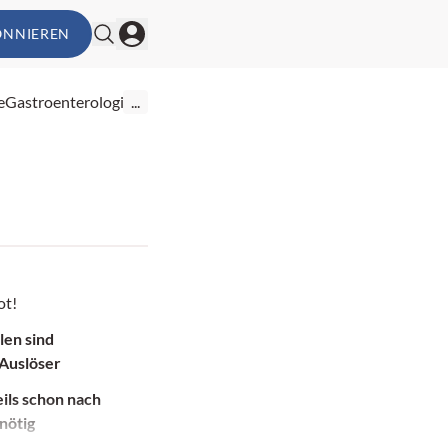
ONNIEREN
e
Gastroenterologie
...
ot!
len sind
 Auslöser
eils schon nach
nötig