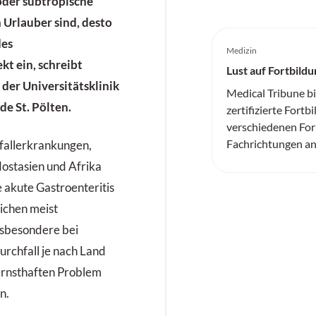
oder subtropische
n Urlauber sind, desto
des
Medizin
kt ein, schreibt
Lust auf Fortbildu
der Universitätsklinik
Medical Tribune b
e St. Pölten.
zertifizierte Fortb
verschiedenen For
Fachrichtungen an
fallerkrankungen,
dostasien und Afrika
 akute Gastroenteritis
ichen meist
insbesondere bei
urchfall je nach Land
ernsthaften Problem
n.