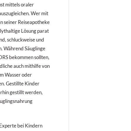
st mittels oraler
auszugleichen. Wer mit
 in seiner Reiseapotheke
yt­haltige Lösung parat
and, schluckweise und
n. Während Säuglinge
h ORS bekommen sollten,
liche auch mithilfe von
em Wasser oder
n. Gestillte Kinder
rhin gestillt werden,
äuglingsnahrung
Experte bei Kindern