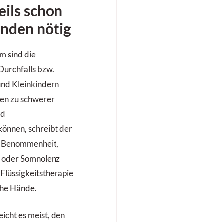
eils schon
nden nötig
m sind die
 Durchfalls bzw.
und Kleinkindern
den zu schwerer
nd
können, schreibt der
on Benommenheit,
 oder Somnolenz
 Flüssigkeitstherapie
che Hände.
eicht es meist, den