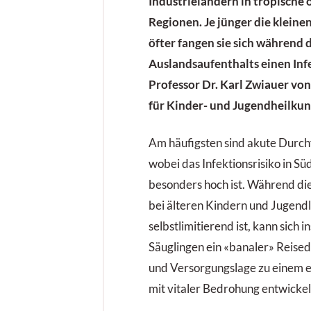
Industrieländern in tropische 
Regionen. Je jünger die kleine
öfter fangen sie sich während 
Auslandsaufenthalts einen Infe
Professor Dr. Karl Zwiauer­
von 
für Kinder- und Jugendheilkund
Am häufigsten sind akute Durch
wobei das Infektionsrisiko in Sü
besonders hoch ist. Während die
bei älteren Kindern und Jugendl
selbstlimitierend ist, kann sich 
Säuglingen ein «banaler» Reised
und Versorgungslage zu einem 
mit vitaler Bedrohung entwickel