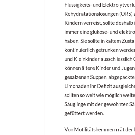
Flüssigkeits- und Elektrolytverlu
Rehydratationslösungen (ORS) 
Kindern verreist, sollte deshalb
immer eine glukose- und elektrol
haben. Sie sollte in kaltem Zust
kontinuierlich getrunken werde
und Kleinkinder ausschliesslic
können ältere Kinder und Jugend
gesalzenen Suppen, abgepackt
Limonaden ihr Defizit ausgleiche
sollten so weit wie möglich weite
Säuglinge mit der gewohnten S
gefüttert werden.
Von Motilitätshemmern rät der 