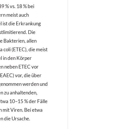
39 % vs. 18 % bei
ern meist auch
l ist die Erkrankung
tlimitierend. Die
e Bakterien, allen
 coli (ETEC), die meist
l in den Körper
en neben ETEC vor
(EAEC) vor, die über
ufgenommen werden und
en zu anhaltenden,
 etwa 10–15 % der Fälle
 mit Viren. Bei etwa
en die Ursache.