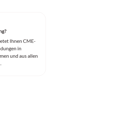
ng?
ietet Ihnen CME-
ildungen in
men und aus allen
.