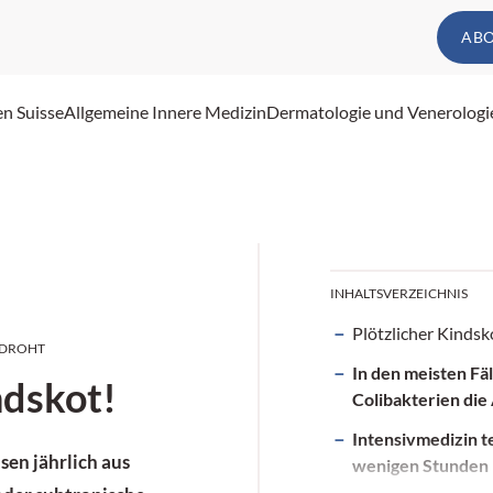
AB
en Suisse
Allgemeine Innere Medizin
Dermatologie und Venerologi
INHALTSVERZEICHNIS
Plötzlicher Kindsk
EDROHT
In den meisten Fäl
ndskot!
Colibakterien die
Intensivmedizin t
sen jährlich aus
wenigen Stunden 