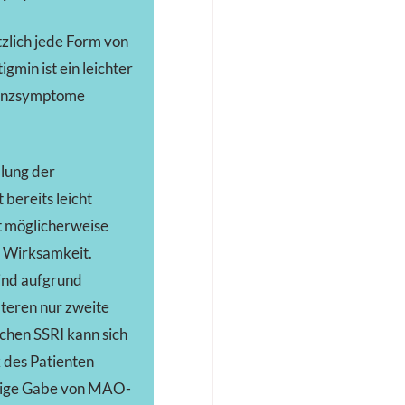
tzlich jede Form von
gmin ist ein leichter
menzsymptome
llung der
bereits leicht
t möglicherweise
e Wirksamkeit.
sind aufgrund
lteren nur zweite
ichen SSRI kann sich
k des Patienten
itige Gabe von MAO-