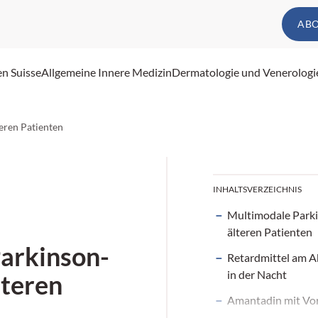
AB
en Suisse
Allgemeine Innere Medizin
Dermatologie und Venerologi
eren Patienten
INHALTSVERZEICHNIS
Multimodale Parki
älteren Patienten
arkinson-
Retardmittel am A
in der Nacht
lteren
Amantadin mit Vor