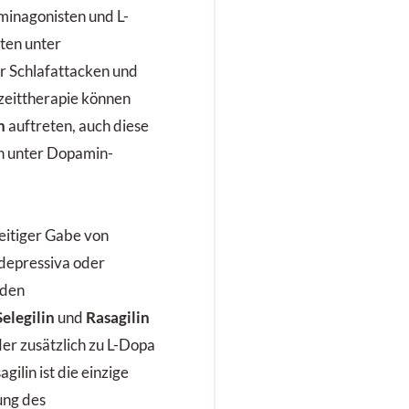
inagonisten und L-
ten unter
r Schlafattacken und
zeittherapie können
en
auftreten, auch diese
 unter Dop­amin­
zeitiger Gabe von
idepressiva oder
iden
Selegilin
und
Rasagilin
er zusätzlich zu L-Dopa
gilin ist die einzige
ung des