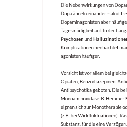
Die Nebenwirkungen von Dop­am
Dopa ähneln einander – akut tre
Dopaminagonisten aber häufige
Tagesmüdigkeit auf. In der Lang
Psychosen
und
Halluzination
Komplikatio­nen beobachtet man
agonisten häufiger.
Vorsicht ist vor allem bei gleich
Opiaten, Benzodia­zepinen, Ant
Antipsychotika geboten. Die be
Monoaminoxidase-B-Hemmer
eignen sich zur Monotherapie od
(z.B. bei Wirkfluktuationen). Rasa
Substanz, für die eine Verzöger