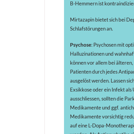
B-Hemmern ist kontraindizier
Mirtazapin bietet sich bei D
Schlafstörungen an.
Psychose
: Psychosen mit opt
Halluzinationen und wahnhaf
können vor allem bei älteren
Patienten durch jedes Antipa
ausgelöst werden. Lassen sich
Exsikkose oder ein Infekt als
ausschliessen, sollten die Par
Medikamente und ggf. antich
Medikamente vorsichtig redu
auf eine L-Dopa-Monotherapi