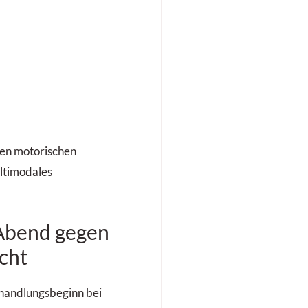
 den motorischen
ltimodales
Abend gegen
cht
handlungsbeginn bei