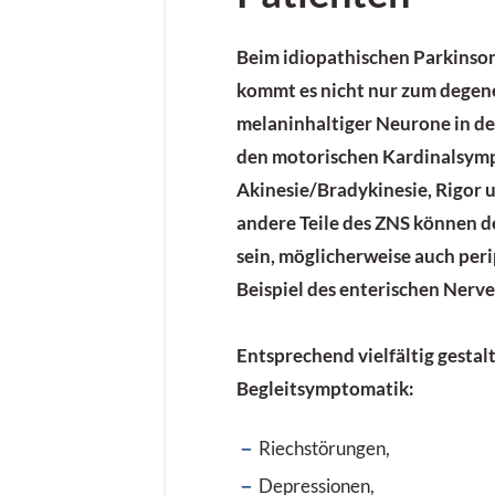
Beim
idiopathischen Parkins
kommt es nicht nur zum degen
melaninhaltiger Neurone in de
den motorischen Kardinalsy
Akinesie/Bradykinesie, Rigor
andere Teile des ZNS
können de
sein, möglicherweise auch
per
Beispiel des enterischen Nerv
Entsprechend vielfältig gestalt
Begleitsymptomatik
:
Riechstörungen,
Depressionen,