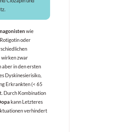
ind Clozapin und
tz.
­agonisten
wie
 Rotigotin oder
schiedlichen
e wirken zwar
 aber in den ersten
es Dyskinesierisiko,
ung Erkrankten (< 65
zt. Durch Kombination
Dopa
kann Letzteres
ktuationen verhindert