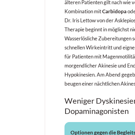
älteren Patienten gilt nach wie v
Kombination mit
Carbidopa
od
Dr. Iris Lettow von der Asklepios
Therapie beginnt in möglichst ni
Wasserlösliche Zubereitungen s
schnellen Wirkeintritt und eigne
für Patienten mit Magenmotilit
morgendlicher Akinesie und En
Hypokinesien. Am Abend gegeb
beugen einer nächtlichen Akines
Weniger Dyskinesie
Dopaminagonisten
Optionen gegen die Beglei