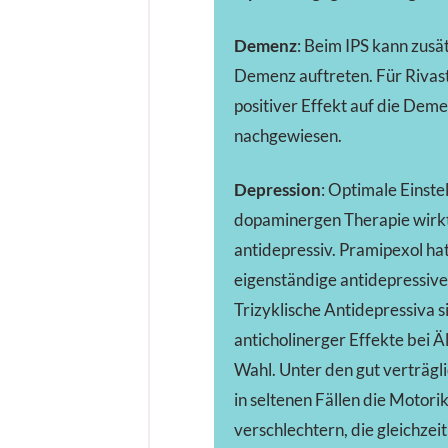
Demenz
: Beim IPS kann zusä
Demenz auftreten. Für Rivasti
positiver Effekt auf die De
nachgewiesen.
Depression
: Optimale Einste
dopaminergen Therapie wirkt 
antidepressiv. Pramipexol ha
eigenständige antidepressiv
Trizyklische Antidepressiva 
anticholinerger Effekte bei Ä
Wahl. Unter den gut verträgl
in seltenen Fällen die Motori
verschlechtern, die gleichze