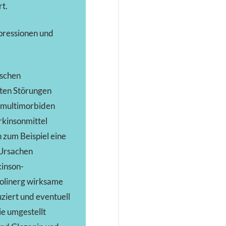
t.
epressionen und
ischen
ten Störungen
, multimorbiden
rkinsonmittel
 zum Beispiel eine
 Ursachen
kinson-
olinerg wirksame
ziert und eventuell
e umgestellt