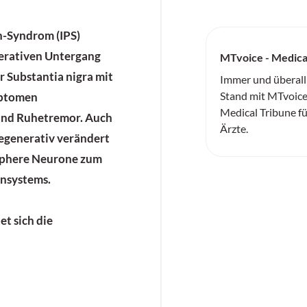
on-Syndrom
(
IP
S)
erativen Untergang
MTvoice - Medica
r Substantia nigra mit
Immer und überall
Stand mit MTvoice
mptomen
Medical Tribune f
 und Ruhetremor. Auch
Ärzte.
generativ verändert
iphere Neurone
zum
ensystems.
et sich die