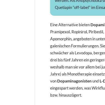
werden. Als Antipsychotika s
Quetiapin "off-label" im Einsa
Eine Alternative bieten
Dopamin
Pramipexol, Ropinirol, Piribedil,
Apomorphin, angeboten in unter
galenischen Formulierungen. Si
schwächer als Levodopa, bergen
drei bis fünf Jahren ein geringer
weshalb man sie vor allem bei j
Jahre) als Monotherapie einset
von
Dopaminagonisten
und
L-
eingespart werden, was Wirkflu
bzw. hinauszögert.