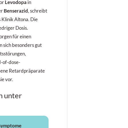
or
Levodopa
in
er
Benserazid
, schreibt
 Klinik Altona. Die
edriger Dosis.
orgen für einen
n sich besonders gut
ätsstörungen,
d-of-dose-
ene Retardpräparate
ie vor.
n unter
tsymptome