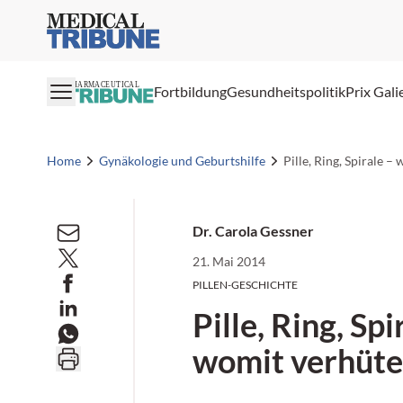
Medical Tribune
PHARMACEUTICAL
Fortbildung
Gesundheitspolitik
Prix Gali
Home
Gynäkologie und Geburtshilfe
Pille, Ring, Spirale 
Dr. Carola Gessner
21. Mai 2014
PILLEN-GESCHICHTE
Pille, Ring, Spi
womit verhüte