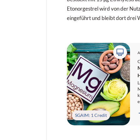
Etonorgestrel wird von der Nutz
eingeführt und bleibt dort drei
A
C
M
H
L
M
k
e
e
F
SGAIM: 1 Credit
S
S
e
M