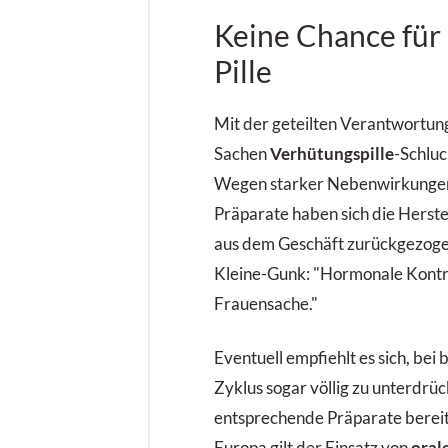
Keine Chance für
Pille
Mit der geteilten Verantwortung
Sachen
Verhütungspille
-Schluc
Wegen starker Nebenwirkungen
Präparate haben sich die Herste
aus dem Geschäft zurückgezogen
Kleine-Gunk: "Hormonale Kontra
Frauensache."
Eventuell empfiehlt es sich, bei
Zyklus sogar völlig zu unterdrüc
entsprechende Präparate bereit
Europa gilt der Einsatz von
oral