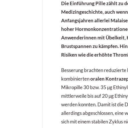
Die Einführung
Pille
zählt zu 
Medizingeschichte, auch wenn 
Anfangsjahren allerlei Malais
hoher Hormonkonzentratione
Anwenderinnen mit Übelkeit,
Brustspannen zu kämpfen. Hin
Risiken wie die erhöhte Throm
Besserung brachten reduzierte
kombinierten
oralen Kontraze
Mikropille 30 bzw. 35 µg Ethinyl
mittlerweile bis auf 20 µg Ethin
werden konnten. Damit ist die 
allerdings abgeschlossen, eine w
sich mit einem stabilen Zyklus 