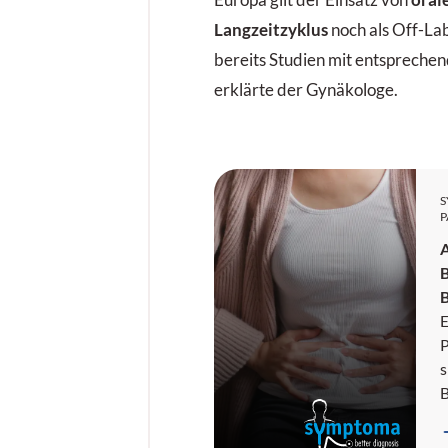
Langzeitzyklus
noch als Off-La
bereits Studien mit entsprechen
erklärte der Gynäkologe.
P
E
P
s
r