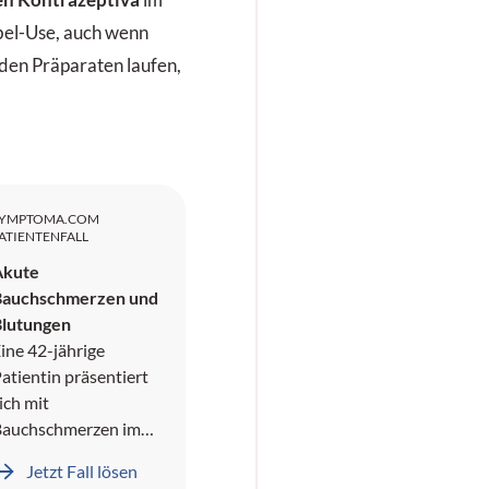
bel-Use, auch wenn
den Präparaten laufen,
SYMPTOMA.COM
ATIENTENFALL
Akute
Bauchschmerzen und
Blutungen
ine 42-jährige
atientin präsentiert
ich mit
Bauchschmerzen im
echten oberen
Jetzt Fall lösen
Quadranten und