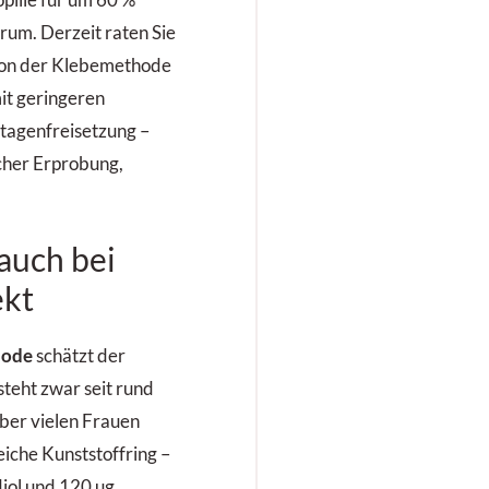
rum. Derzeit raten Sie
 von der Klebemethode
it geringeren
tagenfreisetzung –
scher Erprobung,
 auch bei
kt
hode
schätzt der
 steht zwar seit rund
aber vielen Frauen
iche Kunststoffring –
diol und 120 µg