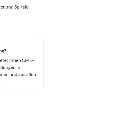
er und Spirale
ng?
ietet Ihnen CME-
ildungen in
men und aus allen
.