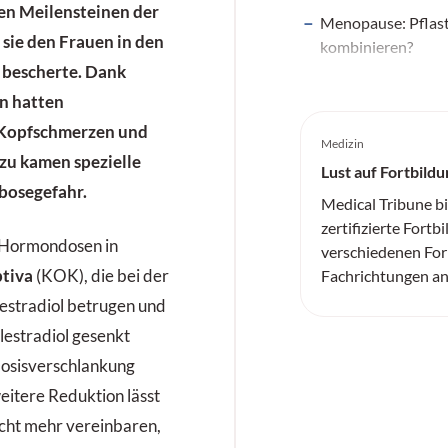
den Meilensteinen der
Menopause: Pflast
sie den Frauen in den
kombinieren?
e bescherte. Dank
n hatten
 Kopfschmerzen und
Medizin
zu kamen spezielle
Lust auf Fortbildu
bosegefahr.
Medical Tribune b
zertifizierte Fortb
 Hormondosen in
verschiedenen For
ptiva
(KOK), die bei der
Fachrichtungen an
­estradiol betrugen und
ylestradiol gesenkt
Dosisverschlankung
eitere Reduktion lässt
nicht mehr vereinbaren,