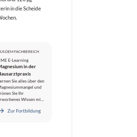
erin in die Scheide
 Wochen.
US DEM FACHBEREICH
ME E-Learning
agnesium in der
ausarztpraxis
ernen Sie alles über den
agnesiummangel und
rönen Sie Ihr
rworbenes Wissen mit
inem
Zur Fortbildung
ortbildungspunkt der
GAIM. Wie erkennen
ie frühzeitig und
ffizient einen
agnesiummangel?