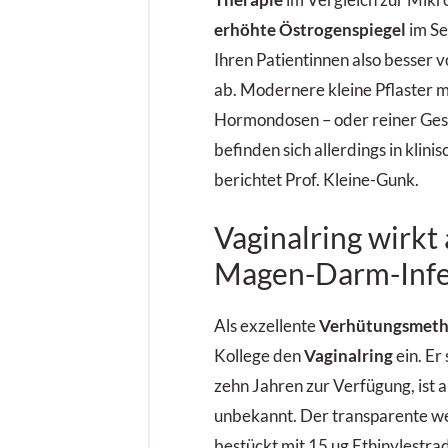
erhöhte Östrogenspiegel
im Se
Ihren Patientinnen also besser
ab. Modernere kleine Pflaster m
Hormondosen – oder reiner Ges
befinden sich allerdings in klini
berichtet Prof. Kleine-Gunk.
Vaginalring wirkt
Magen-Darm-Infe
Als exzellente
Verhütungsmet
Kollege den
Vaginalring
ein. Er
zehn Jahren zur Verfügung, ist 
unbekannt. Der transparente we
bestückt mit 15 µg Ethinylestra