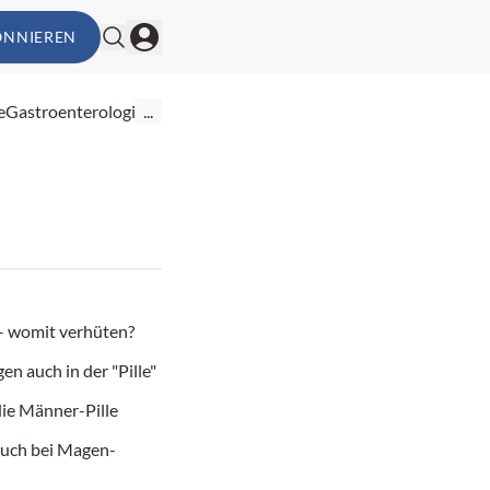
ONNIEREN
e
Gastroenterologie
...
e – womit verhüten?
en auch in der "Pille"
die Männer-Pille
auch bei Magen-