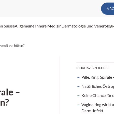
AB
en Suisse
Allgemeine Innere Medizin
Dermatologie und Venerologi
– womit verhüten?
INHALTSVERZEICHNIS
Pille, Ring, Spiral
Natürliches Östrog
rale –
Keine Chance für 
n?
Vaginalring wirkt 
Darm-Infekt