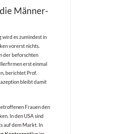
 die Männer-
 wird es zumindest in
ken vorerst nichts.
 der beforschten
llerfirmen erst einmal
, berichtet Prof.
zeption bleibt damit
 betroffenen Frauen den
ken. In den USA sind
s auf dem Markt. In
en Kontrazeptiva
im