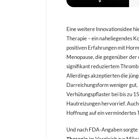
H
A
L
Eine weitere Innovationsidee hi
d
Therapie – ein naheliegendes K
positiven Erfahrungen mit Horm
Menopause, die gegenüber der o
signifikant reduziertem Thromb
Allerdings akzeptierten die jün
Darreichungsform weniger gut,
Verhütungspflaster bei bis zu 
Hautreizungen hervorrief. Auch e
Hoffnung auf ein vermindertes 
Und nach FDA-Angaben sorgte 
Therapie
im Vergleich zur Mikro