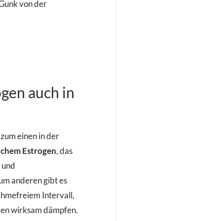
-Gunk von der
gen auch in
zum einen in der
ichem Estrogen
, das
- und
um anderen gibt es
hmefreiem Intervall,
den wirksam dämpfen.