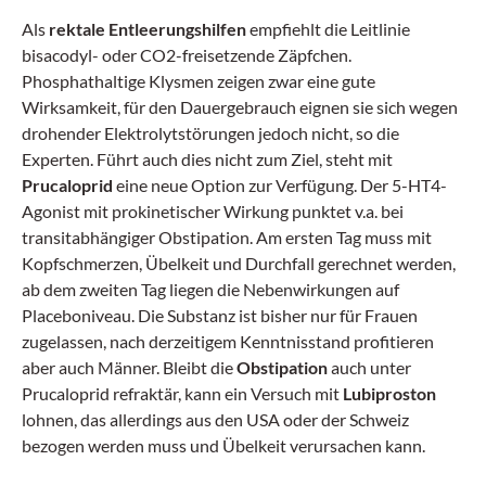
Als
rektale Entleerungshilfen
empfiehlt die Leitlinie
bisacodyl- oder CO2-freisetzende Zäpfchen.
Phosphathaltige Klysmen zeigen zwar eine gute
Wirksamkeit, für den Dauergebrauch eignen sie sich wegen
drohender Elektrolytstörungen jedoch nicht, so die
Experten. Führt auch dies nicht zum Ziel, steht mit
Prucaloprid
eine neue Option zur Verfügung. Der 5-HT4-
Agonist mit prokinetischer Wirkung punktet v.a. bei
transitabhängiger Obstipation. Am ersten Tag muss mit
Kopfschmerzen, Übelkeit und Durchfall gerechnet werden,
ab dem zweiten Tag liegen die Nebenwirkungen auf
Placeboniveau. Die Substanz ist bisher nur für Frauen
zugelassen, nach derzeitigem Kenntnisstand profitieren
aber auch Männer. Bleibt die
Obstipation
auch unter
Prucaloprid refraktär, kann ein Versuch mit
Lubiproston
lohnen, das allerdings aus den USA oder der Schweiz
bezogen werden muss und Übelkeit verursachen kann.