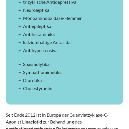
trizyklische Antidepressiva
Neuroleptika
Monoaminooxidase-Hemmer
Antiepileptika
Antihistaminika
kalziumhaltige Antazida
Antihypertensiva
Spasmolytika
Sympathomimetika
Diuretika
Cholestyramin
Seit Ende 2012 ist in Europa der Guanylatzyklase-C-
Agonist
Linaclotid
zur Behandlung des
obstipationsdominanten Reizdarmsyndroms
zugelassen.