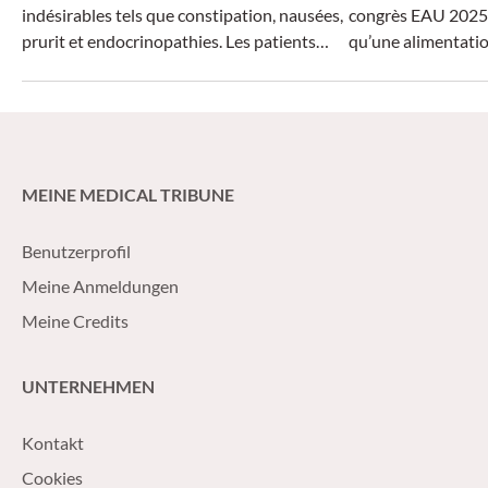
indésirables tels que constipation, nausées,
congrès EAU 2025,
prurit et endocrinopathies. Les patients
qu’une alimentati
atteints de douleurs chroniques doivent en
végétale peut rédui
être informés d’emblée, notamment pour
et améliorer nettem
faciliter la mise en place de mesures
compris la fonction
correctives ciblées.
MEINE MEDICAL TRIBUNE
Benutzerprofil
Meine Anmeldungen
Meine Credits
UNTERNEHMEN
Kontakt
Cookies