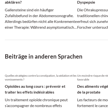
abklären?
Dyspepsie
Gallensteine sind ein häufiger
Die Ohrakupressur
Zufallsbefund in der Abdomensonografie.
traditionellen chi
Allerdings bedürfen nicht alle Konkremente
erfreut sich zuneh
einer Therapie: Während asymptomatische
Forscher untersuch
Gallenblasensteine oft bleiben dürfen,
Patienten mit funk
können Steine im Gallengang zu relevanten
Insomnie.
Komplikationen führen.
Beiträge in anderen Sprachen
Quelles stratégies contre la constipation, la sédation et les
Un moindre risque de réc
vomissements ?
favorable
Opioïdes au long cours : prévenir et
Des aliments végé
traiter les effets indésirables
de la prostate
Un traitement opioïde chronique peut
Les facteurs de mo
s’accompagner de nombreux effets
fortement le cancer