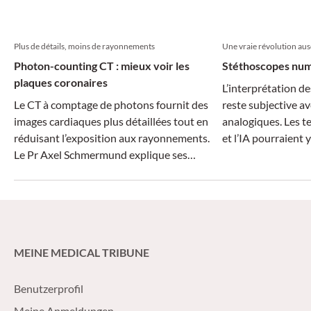
Plus de détails, moins de rayonnements
Une vraie révolution ausc
Photon-counting CT : mieux voir les
Stéthoscopes numé
plaques coronaires
L’interprétation de
Le CT à comptage de photons fournit des
reste subjective a
images cardiaques plus détaillées tout en
analogiques. Les 
réduisant l’exposition aux rayonnements.
et l’IA pourraient 
Le Pr Axel Schmermund explique ses
applications potentielles en pratique
clinique.
MEINE MEDICAL TRIBUNE
Benutzerprofil
Meine Anmeldungen