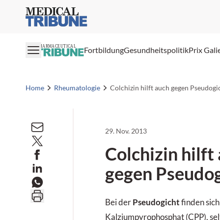
Medical Tribune
PHARMACEUTICAL
Fortbildung
Gesundheitspolitik
Prix Gali
Home
Rheumatologie
Colchizin hilft auch gegen Pseudogi
29. Nov. 2013
Colchizin hilft
gegen Pseudog
Bei der
Pseudogicht
finden sich
Kalziumpyrophosphat (CPP), sel