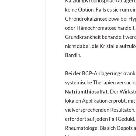
Kalziumpyrophosphat-Ablagerun
r
keine Option. Falls es sich um e
s
Chrondrokalzinose etwa bei Hy
I
oder Hämochromatose handelt, so
Grundkrankheit behandelt werde
nicht dabei, die Kristalle aufzulö
Bardin.
Bei der BCP-Ablagerungskrank
systemische Therapien versucht
Natriumthiosulfat
. Der Wirkst
lokalen Applikation erprobt, mit
vielversprechenden Resultaten.
erfordert auf jeden Fall Geduld,
Rheumatologe: Bis sich Depots a