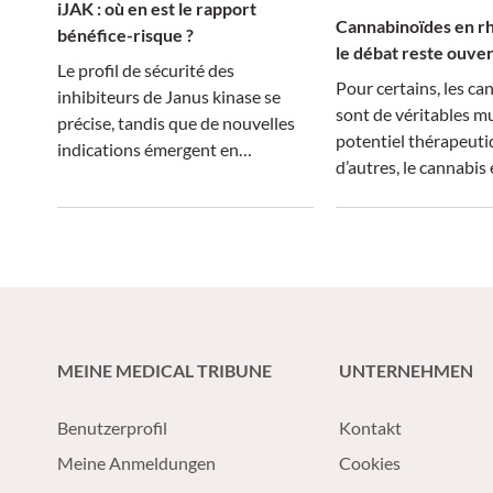
iJAK : où en est le rapport
Cannabinoïdes en rh
bénéfice-risque ?
le débat reste ouver
Le profil de sécurité des
Pour certains, les c
inhibiteurs de Janus kinase se
sont de véritables mu
précise, tandis que de nouvelles
potentiel thérapeuti
indications émergent en
d’autres, le cannabis 
rhumatologie.
une drogue psychotr
MEINE MEDICAL TRIBUNE
UNTERNEHMEN
Benutzerprofil
Kontakt
Meine Anmeldungen
Cookies