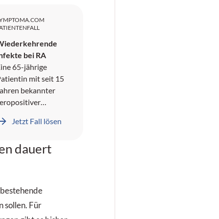
SYMPTOMA.COM
ATIENTENFALL
Wiederkehrende
nfekte bei RA
ine 65-jährige
atientin mit seit 15
ahren bekannter
eropositiver
heumatoider
Jetzt Fall lösen
rthritis mit
xtraartikulären
en dauert
anifestationen,
arunter Ulzera an
en Unterschenkeln
und Rheumaknoten,
n bestehende
räsentiert sich mit
 sollen. Für
eit mehreren