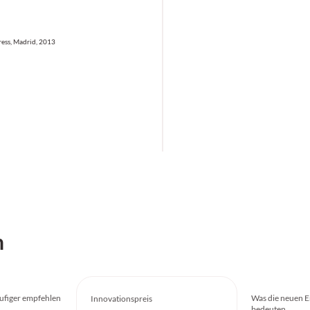
ess, Madrid, 2013
h
figer empfehlen
Was die neuen E
Innovationspreis
bedeuten