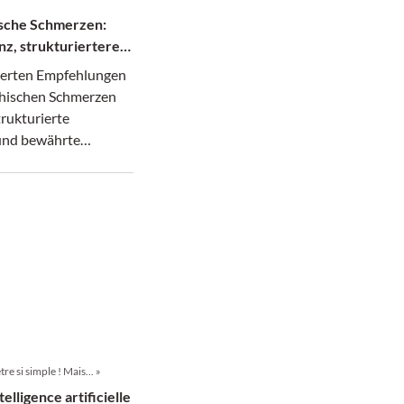
sche Schmerzen:
z, strukturiertere
sierten Empfehlungen
hischen Schmerzen
trukturierte
und bewährte
Neuromodulation
Bedeutung, die
bt jedoch begrenzt.
re si simple ! Mais... »
telligence artificielle