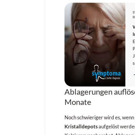
P
I
E
P
J
s
r
A
e
Ablagerungen auflös
M
d
Monate
d
Noch schwieriger wird es, wen
p
Kristalldepots
aufgelöst werden
s