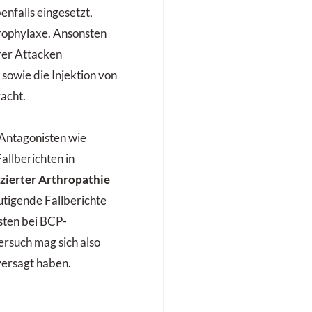
enfalls eingesetzt,
prophylaxe. Ansonsten
er Attacken
sowie die Injektion von
racht.
Antagonisten wie
allberichten in
zierter Arthropathie
utigende Fallberichte
sten bei BCP-
ersuch mag sich also
versagt haben.