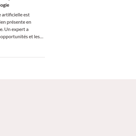
logie
 artificielle est
ien présente en
e. Un expert a
 opportunités et les
ette technologie pour