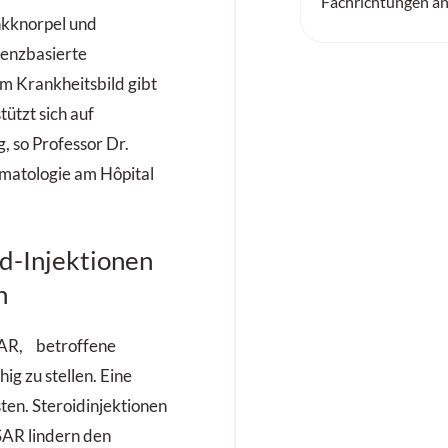
Fachrichtungen an
nkknorpel und
denzbasierte
m Krankheitsbild gibt
tützt sich auf
 so Professor Dr.
matologie am Hôpital
id-Injektionen
n
ULAR, betroffene
ig zu stellen. Eine
ten. Steroidinjektionen
AR lindern den