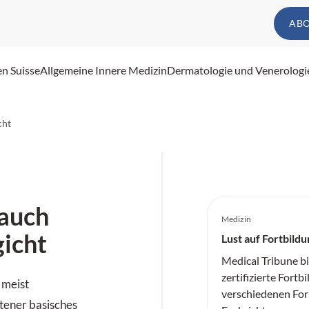
AB
en Suisse
Allgemeine Innere Medizin
Dermatologie und Venerologi
cht
 auch
Medizin
icht
Lust auf Fortbildu
Medical Tribune b
zertifizierte Fortb
 meist
verschiedenen For
tener basisches