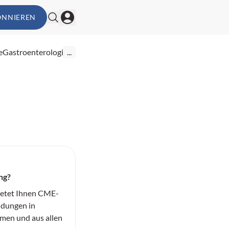
ONNIEREN
e
Gastroenterologie
...
ng?
ietet Ihnen CME-
ildungen in
men und aus allen