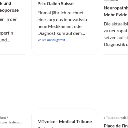
ik und
Prix Galien Suisse
Neuropathi
teoporose
Einmal jährlich zeichnet
Mehr Eviden
n in der
eine Jury das innovativste
Diagnostik
Die aktuali
neue Medikament oder
zu neuropat
xpertin
Diagnostikum auf dem
setzen auf s
 und
Schweizer Markt aus.
Voller Auszugstext
Diagnostik 
 vor einer
Therapien. 
ngslücke.
gewinnt an 
Evidenz blei
iant ?
« Tout pourrait êt
MTvoice - Medical Tribune
gie : le débat
Place de l’in