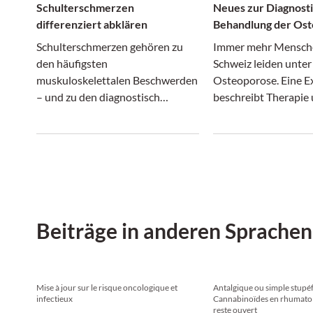
Schulterschmerzen
Neues zur Diagnost
differenziert abklären
Behandlung der Os
Schulterschmerzen gehören zu
Immer mehr Mensche
den häufigsten
Schweiz leiden unter
muskuloskelettalen Beschwerden
Osteoporose. Eine E
– und zu den diagnostisch
beschreibt Therapie
anspruchsvollsten. Denn hinter
Diagnostik und warnt
einem vermeintlich ähnlichen
drohenden Behandlu
Beschwerdebild können sich ganz
unterschiedliche Erkrankungen
verbergen.
Beiträge in anderen Sprachen
Mise à jour sur le risque oncologique et
Antalgique ou simple stupéf
infectieux
Cannabinoïdes en rhumatolo
reste ouvert