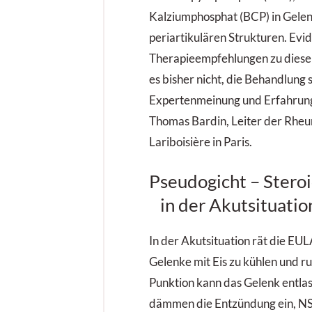
Kalziumphosphat (BCP) in Gele
periartikulären Strukturen. Evi
Therapieempfehlungen zu diese
es bisher nicht, die Behandlung s
Expertenmeinung und Erfahrung,
Thomas Bardin, Leiter der Rheu
Lariboisière in Paris.
Pseudogicht – Stero
in der Akutsituatio
In der Akutsituation rät die E
Gelenke mit Eis zu kühlen und ruh
Punktion kann das Gelenk entlas
dämmen die Entzündung ein, NS