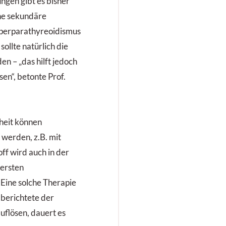
Monaten
gen gibt es bisher
ezidivierenden
ine sekundäre
inopulmonalen
perparathyreoidismus
nfekten.
llte natürlich die
n – „das hilft jedoch
sen“, betonte Prof.
heit können
 werden, z.B. mit
off wird auch in der
 ersten
 Eine solche Therapie
 berichtete der
uflösen, dauert es