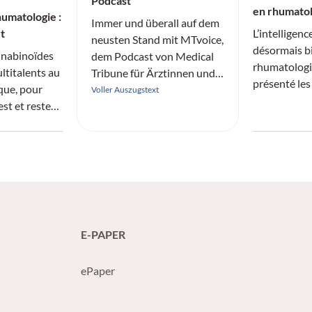
Podcast
en rhumato
umatologie :
Immer und überall auf dem
t
L’intelligence
neusten Stand mit MTvoice,
désormais b
annabinoïdes
dem Podcast von Medical
rhumatologi
ltitalents au
Tribune für Ärztinnen und
présenté les
que, pour
Ärzte.
Voller Auszugstext
risques de c
est et reste
la pratique.
ope.
E-PAPER
ePaper