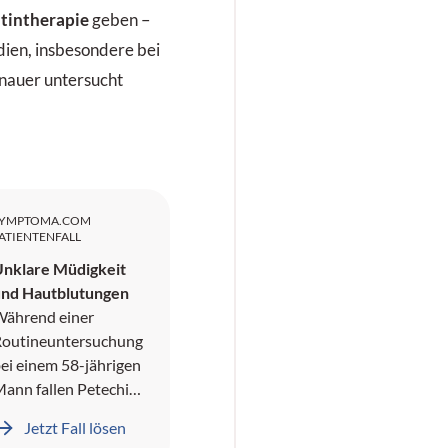
tintherapie
geben –
udien, insbesondere bei
enauer untersucht
SYMPTOMA.COM
ATIENTENFALL
nklare Müdigkeit
und Hautblutungen
ährend einer
outineuntersuchung
ei einem 58-jährigen
ann fallen Petechien
m Bereich der Beine
Jetzt Fall lösen
uf. Auf Nachfrage