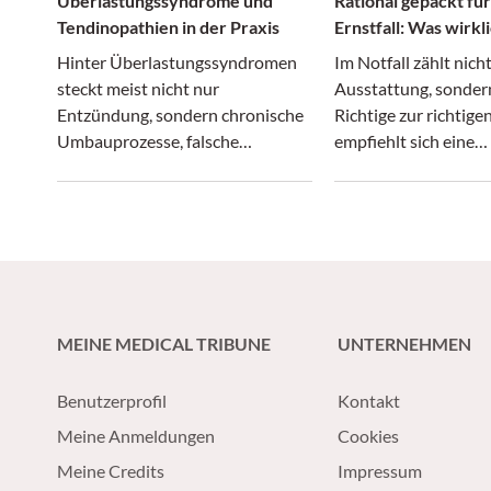
Überlastungssyndrome und
Rational gepackt fü
Tendinopathien in der Praxis
Ernstfall: Was wirkl
Arztkoffer gehört
Hinter Überlastungssyndromen
Im Notfall zählt nich
steckt meist nicht nur
Ausstattung, sonder
Entzündung, sondern chronische
Richtige zur richtige
Umbauprozesse, falsche
empfiehlt sich eine
Belastung und unzureichende
prioritätenbasierte
Regeneration.
Herangehensweise.
MEINE MEDICAL TRIBUNE
UNTERNEHMEN
Benutzerprofil
Kontakt
Meine Anmeldungen
Cookies
Meine Credits
Impressum