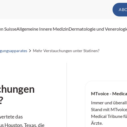
AB
en Suisse
Allgemeine Innere Medizin
Dermatologie und Venerologi
egungsapparates
Mehr Verstauchungen unter Statinen?
chungen
MTvoice - Medica
?
Immer und überall
Stand mit MTvoice
Medical Tribune f
wertete das
Ärzte.
s Houston, Texas, die