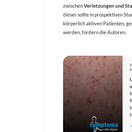
zwischen
Verletzungen und Sta
dieser sollte in prospektiven St
körperlich aktiven Patienten, g
werden, fordern die Autoren.
P
U
W
R
b
M
i
a