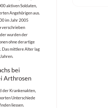
00 aktiven Soldaten,
erten Angehörigen aus.
000 im Jahr 2005
e
verschrieben
der wurden der
onen ohne derartige
 Das mittlere Alter lag
 Jahren.
achs bei
i Arthrosen
d der Krankenakten,
horten Unterschiede
finden liessen.