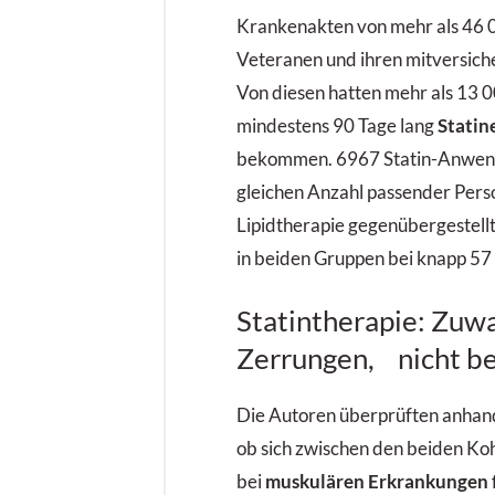
Krankenakten von mehr als 46 0
Veteranen und ihren mitversich
Von diesen hatten mehr als 13 
mindestens 90 Tage lang
Statin
bekommen. 6967 Statin-Anwen
gleichen Anzahl passender Pers
Lipidtherapie gegenübergestellt.
in beiden Gruppen bei knapp 57
Statintherapie: Zuw
Zerrungen, nicht be
Die Autoren überprüften anhan
ob sich zwischen den beiden Ko
bei
muskulären Erkrankungen