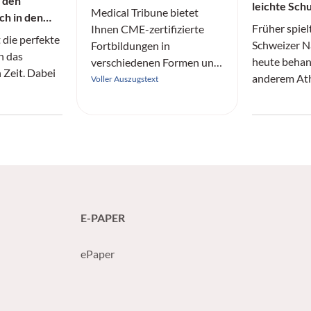
r den
leichte Schu
Medical Tribune bietet
ich in den
Früher spiel
Ihnen CME-zertifizierte
t die perfekte
Schweizer N
Fortbildungen in
n das
heute behan
verschiedenen Formen und
n Zeit. Dabei
anderem Athl
aus allen Fachrichtungen
Voller Auszugstext
schwere Ver
an.
zugezogen 
und Traumat
Matthias Zu
aber nicht n
tätig, sonde
ergänzend r
Woche der F
E-PAPER
dreht sich b
ein sehr ver
ePaper
Gelenk.