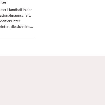
lter
te er Handball in der
ationalmannschaft,
delt er unter
eten, die sich eine
letzung beim Sport
haben: Der Orthopäde
ologe Professor Dr.
mstein aus Bern ist
ur im Operationssaal
rn widmet sich
und einen Tag pro
orschung. Fast alles
ei ihm um die Schulter,
letzungsanfälliges