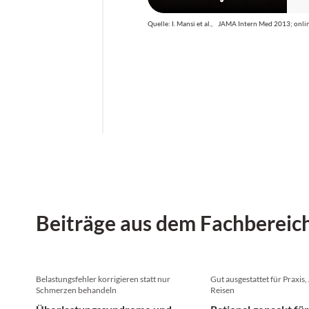
g
l
Quelle: I. Mansi et al., JAMA Intern Med 2013; onlin
m
n
z
Beiträge aus dem Fachbereic
Belastungsfehler korrigieren statt nur
Gut ausgestattet für Praxis,
Schmerzen behandeln
Reisen