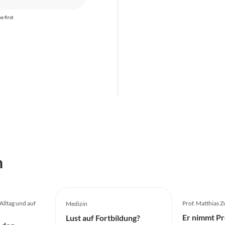
ibt der Patient an, in
etzter Zeit vermehrt
e first
üde zu sein und
ächtliches Schwitzen
u haben.
h
 Alltag und auf
Prof. Matthias Z
Medizin
Er nimmt Pr
Lust auf Fortbildung?