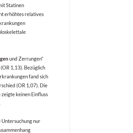
it Statinen
ht erhöhtes relatives
Erkrankungen
loskelettale
ngen
und Zerrungen“
 (OR 1,13). Bezüglich
rkrankungen fand sich
rschied (OR 1,07). Die
zeigte keinen Einfluss
.
se Untersuchung nur
 Zusammenhang