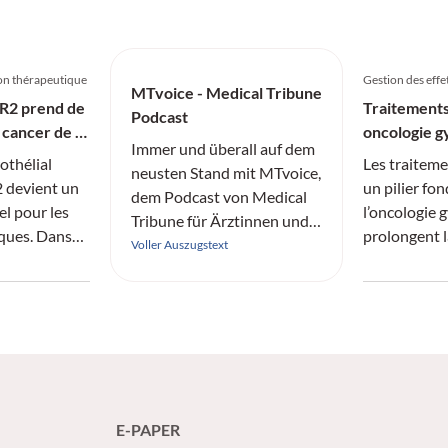
lagen werden.
on thérapeutique
Gestion des effe
MTvoice - Medical Tribune
ER2 prend de
Traitements
Podcast
 cancer de la
oncologie g
Immer und überall auf dem
efficacité e
othélial
Les traiteme
neusten Stand mit MTvoice,
2 devient un
un pilier fo
dem Podcast von Medical
l pour les
l’oncologie 
Tribune für Ärztinnen und
iques. Dans
prolongent l
Ärzte.
Voller Auszugstext
 Sofiya
les taux de r
 Lausanne,
effets indés
joue
compromette
uzumab
thérapeutiqu
 le dépistage
qualité de v
t
structurée e
i importe
pour garantir
 le
traitement e
E-PAPER