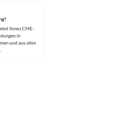
ng?
ietet Ihnen CME-
ildungen in
men und aus allen
.