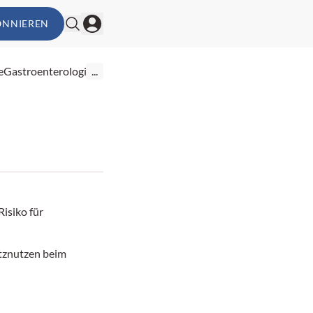
ONNIEREN
e
Gastroenterologie
...
Risiko für
tznutzen beim