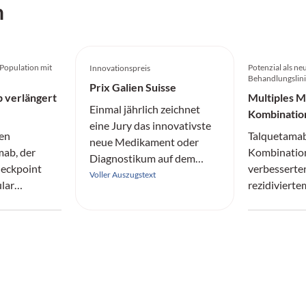
h
 Population mit
Potenzial als ne
Innovationspreis
n
Behandlungslin
Prix Galien Suisse
 verlängert
Multiples 
Einmal jährlich zeichnet
Kombinatio
eine Jury das innovativste
Überleben
hen
Talquetamab
neue Medikament oder
mab, der
Kombinatio
Diagnostikum auf dem
eckpoint
verbesserten
Schweizer Markt aus.
Voller Auszugstext
lar
rezidivierte
Factor
Multiplem 
nd damit
progressions
Gesamtüber
pie
bisherigen 
n neues
mit
nom-