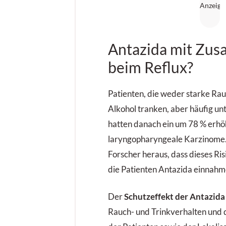
Antazida mit Zus
beim Reflux?
Patienten, die weder starke Rau
Alkohol tranken, aber häufig un
hatten danach ein um 78 % erhöh
laryngopharyngeale Karzinome.
Forscher heraus, dass dieses Ri
die Patienten Antazida einnahm
Der
Schutzeffekt der Antazida
Rauch- und Trinkverhalten und