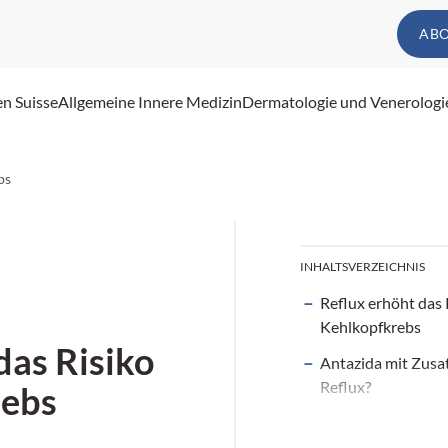
AB
en Suisse
Allgemeine Innere Medizin
Dermatologie und Venerologi
bs
INHALTSVERZEICHNIS
Reflux erhöht das 
Kehlkopfkrebs
das Risiko
Antazida mit Zusa
Reflux?
rebs