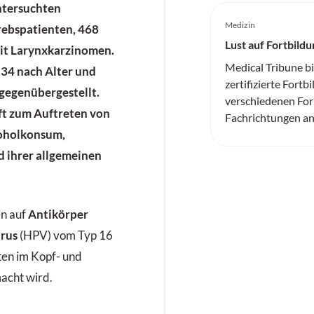
ntersuchten
Medizin
rebspatienten, 468
Lust auf Fortbildu
it
Larynxkarzinomen
.
Medical Tribune b
34 nach Alter und
zertifizierte Fortb
gegenübergestellt.
verschiedenen For
t zum Auftreten von
Fachrichtungen an
koholkonsum,
nd ihrer allgemeinen
n auf
Antikörper
rus
(HPV) vom Typ 16
ten im Kopf- und
acht wird.