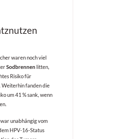
atznutzen
cher waren noch viel
ter
Sodbrennen
litten,
tes Risiko für
 Weiterhin fanden die
siko um 41 % sank, wenn
en.
war unabhängig vom
 dem HPV-16-Status