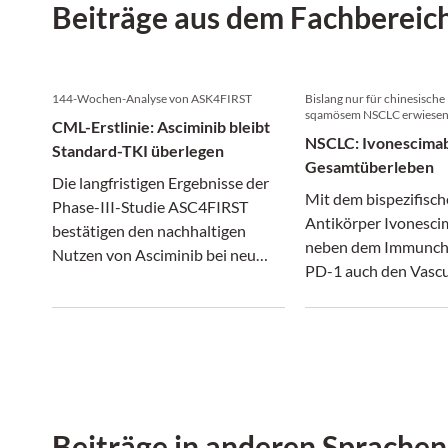
Beiträge aus dem Fachbereic
144-Wochen-Analyse von ASK4FIRST
Bislang nur für chinesische
sqamösem NSCLC erwiese
CML-Erstlinie: Asciminib bleibt
NSCLC: Ivonescimab
Standard-TKI überlegen
Gesamtüberleben
Die langfristigen Ergebnisse der
Mit dem bispezifisc
Phase-III-Studie ASC4FIRST
Antikörper Ivonesci
bestätigen den nachhaltigen
neben dem Immunch
Nutzen von Asciminib bei neu
PD-1 auch den Vascu
diagnostizierter CML in
Endothelial Growth 
chronischer Phase.
(VEGF) adressiert u
Immuntherapie und
antiangiogene Thera
verbindet, könnte ei
Kapitel beim NSCLC 
Beiträge in anderen Sprachen
Plattenepithelkarzi