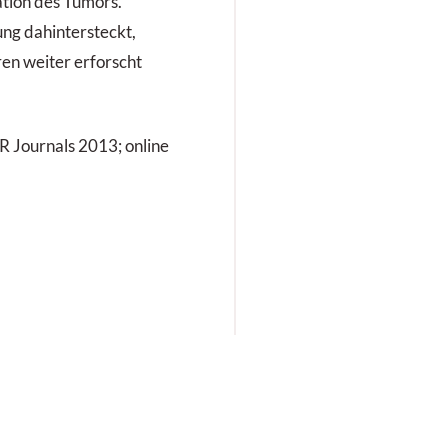
ation des Tumors.
g dahintersteckt,
en weiter erforscht
R Journals 2013; online