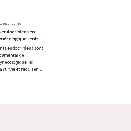
ts secondaires
 endocriniens en
ynécologique : entre
t qualité de vie
nts endocriniens sont
ndamental de
gynécologique. Ils
a survie et réduisent
écidive, mais leurs
irables
nt l’observance
e et diminuent la
ie. Une prise en charge
st donc indispensable
 l’efficacité du
t le bien-être des