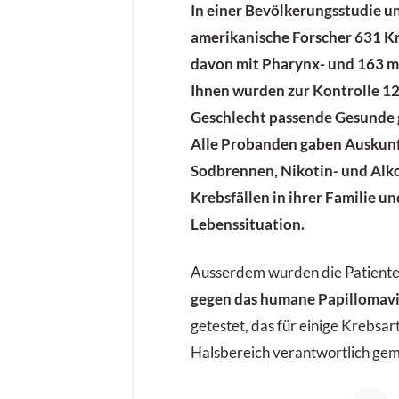
In einer Bevölkerungsstudie u
amerikanische Forscher 631 K
davon mit
Pharynx-
und 163 m
Ihnen wurden zur Kontrolle 12
Geschlecht passende Gesunde 
Alle Probanden gaben Auskunf
Sodbrennen
, Nikotin- und Al
Krebsfällen in ihrer Familie u
Lebenssituation.
Ausserdem wurden die Patiente
gegen das humane Papillomavi
getestet, das für einige Krebsar
Halsbereich verantwortlich gem