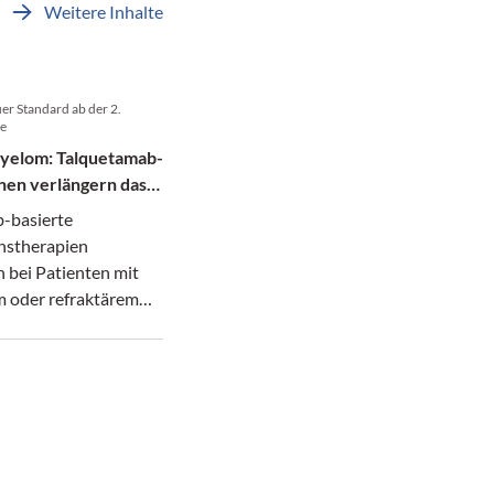
Weitere Inhalte
uer Standard ab der 2.
ie
Myelom: Talquetamab-
nen verlängern das
-basierte
nstherapien
 bei Patienten mit
m oder refraktärem
Myelom sowohl das
freie als auch das
leben gegenüber dem
Standardregime.