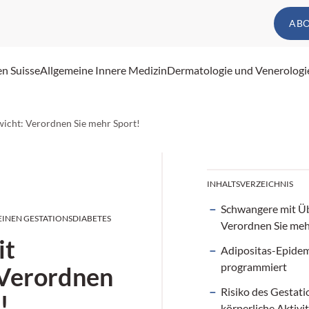
AB
en Suisse
Allgemeine Innere Medizin
Dermatologie und Venerologi
icht: Verordnen Sie mehr Sport!
INHALTSVERZEICHNIS
Schwangere mit Ü
 EINEN GESTATIONSDIABETES
Verordnen Sie meh
it
Adipositas-Epidem
programmiert
 Verordnen
Risiko des Gestat
!
körperliche Aktivi