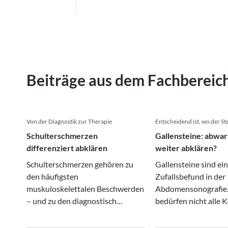
Beiträge aus dem Fachbereic
Von der Diagnostik zur Therapie
Entscheidend ist, wo der Ste
Schulterschmerzen
Gallensteine: abwar
differenziert abklären
weiter abklären?
Schulterschmerzen gehören zu
Gallensteine sind ein
den häufigsten
Zufallsbefund in der
muskuloskelettalen Beschwerden
Abdomensonografie. 
– und zu den diagnostisch
bedürfen nicht alle
anspruchsvollsten. Denn hinter
einer Therapie: Wäh
einem vermeintlich ähnlichen
asymptomatische