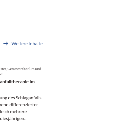
Weitere Inhalte
ster, Gefässterritorium und
ion
anfalltherapie im
ung des Schlaganfalls
nd differenzierter.
gleich mehrere
diesjährigen
ess der EAN.