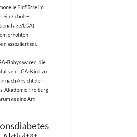
onelle Einflüsse im
s ein zu hohes
tional age/LGA)
nem erhöhten
en assoziiert sei.
 LGA-Babys waren, die
falls ein LGA-Kind zu
nn nach Ansicht der
tas-Akademie Freiburg
arum es eine Art
ionsdiabetes
 Aktivität