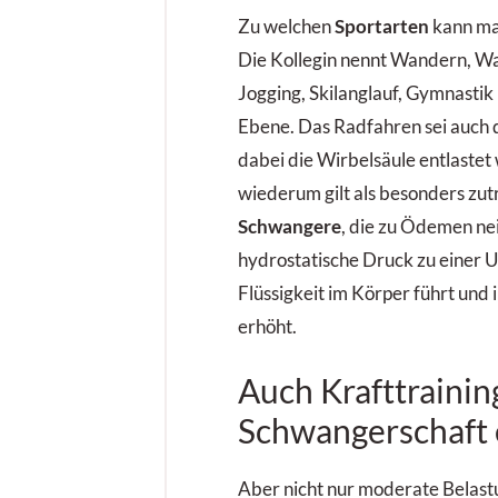
Zu welchen
Sportarten
kann ma
Die Kollegin nennt Wandern, Wa
Jogging, Skilanglauf, Gymnastik
Ebene. Das Radfahren sei auch d
dabei die Wirbelsäule entlast
wiederum gilt als besonders zutr
Schwangere
, die zu Ödemen nei
hydrostatische Druck zu einer 
Flüssigkeit im Körper führt und 
erhöht.
Auch Krafttraining
Schwangerschaft 
Aber nicht nur moderate Belast