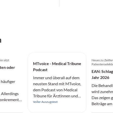
h
in sitzt
Neues zu Zeitfen
MTvoice - Medical Tribune
Patientenselekt
ten oder
Podcast
EAN: Schlag
Jahr 2026
Immer und überall auf dem
 häufiger
neusten Stand mit MTvoice,
Die Behandl
dem Podcast von Medical
wird zunehme
Allerdings
Tribune für Ärztinnen und
Das zeigen 
 Konkremente
Ärzte.
Voller Auszugstext
Beiträge am 
rend
Jahreskongr