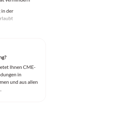
 in der
rlaubt
ng?
ietet Ihnen CME-
ildungen in
men und aus allen
.