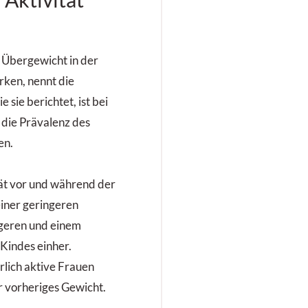
m Übergewicht in der
ken, nennt die
ie sie berichtet, ist bei
 die Prävalenz des
en.
ät vor und während der
einer geringeren
geren und einem
Kindes einher.
rlich aktive Frauen
r vorheriges Gewicht.