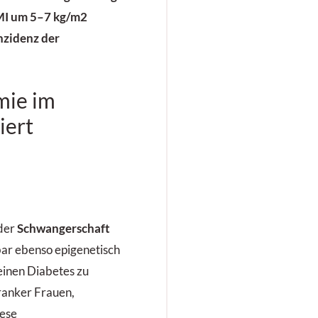
BMI um 5–7 kg/m2
nzidenz der
mie im
iert
der
Schwangerschaft
bar ebenso epigenetisch
einen Diabetes zu
ranker Frauen,
iese