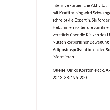
intensive körperliche Aktivität 
mit Krafttraining wird Schwang
schreibt die Expertin. Sie forder
Hebammen sollten die von ihne
verstärkt über die Risiken des
Nutzen körperlicher
Bewegung 
Adipositasprävention
in der
Sc
informieren.
Quelle
: Ulrike Korsten-Reck, 
2013; 38: 195-200