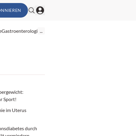
ONNIEREN
e
Gastroenterologie
...
bergewicht:
r Sport!
ie im Uterus
ionsdiabetes durch
tät vermindern