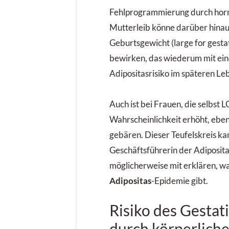
Fehlprogrammierung durch horm
Mutterleib könne darüber hinau
Geburtsgewicht (large for gesta
bewirken, das wiederum mit ei
Adipositasrisiko im späteren Leb
Auch ist bei Frauen, die selbst
Wahrscheinlichkeit erhöht, eben
gebären. Dieser Teufelskreis ka
Geschäftsführerin der Adiposi
möglicherweise mit erklären, w
Adipositas
-Epidemie gibt.
Risiko des Gestat
durch körperliche