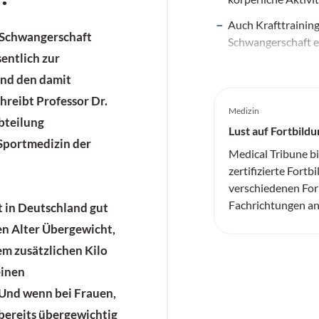
Auch Krafttraining
Schwangerschaft
Schwangerschaft e
sentlich zur
nd den damit
hreibt Professor Dr.
Medizin
bteilung
Lust auf Fortbildu
 Sportmedizin der
Medical Tribune b
zertifizierte Fortb
verschiedenen For
Fachrichtungen an
 in Deutschland gut
en Alter
Übergewicht
,
em zusätzlichen Kilo
einen
 Und wenn bei Frauen,
 bereits übergewichtig