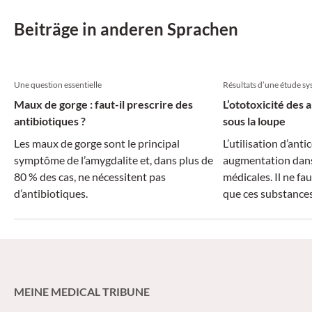
Beiträge in anderen Sprachen
Une question essentielle
Résultats d’une étude s
Maux de gorge : faut-il prescrire des
L’ototoxicité des
antibiotiques ?
sous la loupe
Les maux de gorge sont le principal
L’utilisation d’an
symptôme de l’amygdalite et, dans plus de
augmentation dans 
80 % des cas, ne nécessitent pas
médicales. Il ne fa
d’antibiotiques.
que ces substances
des effets seconda
passer sous silen
ototoxicité.
MEINE MEDICAL TRIBUNE