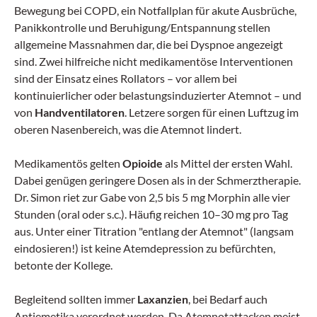
Bewegung bei COPD, ein Notfallplan für akute Ausbrüche,
Panikkontrolle und Beruhigung/Entspannung stellen
allgemeine Massnahmen dar, die bei Dyspnoe angezeigt
sind. Zwei hilfreiche nicht medikamentöse Interventionen
sind der Einsatz eines Rollators – vor allem bei
kontinuierlicher oder belastungsinduzierter Atemnot – und
von
Handventilatoren
. Letzere sorgen für einen Luftzug im
oberen Nasenbereich, was die Atemnot lindert.
Medikamentös gelten
Opioide
als Mittel der ersten Wahl.
Dabei genügen geringere Dosen als in der Schmerztherapie.
Dr. Simon riet zur Gabe von 2,5 bis 5 mg Morphin alle vier
Stunden (oral oder s.c.). Häufig reichen 10–30 mg pro Tag
aus. Unter einer Titration "entlang der Atemnot" (langsam
eindosieren!) ist keine Atemdepression zu befürchten,
betonte der Kollege.
Begleitend sollten immer
Laxanzien
, bei Bedarf auch
Antiemetika verordnet werden. Da Atemnotattacken meist