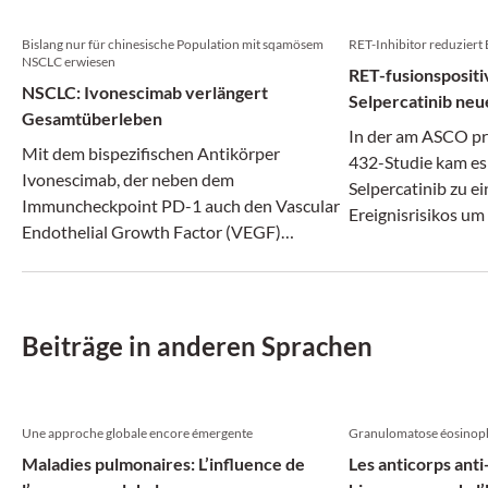
Bislang nur für chinesische Population mit sqamösem
RET-Inhibitor reduziert 
NSCLC erwiesen
RET-fusionsposit
NSCLC: Ivonescimab verlängert
Selpercatinib neu
Gesamtüberleben
In der am ASCO p
Mit dem bispezifischen Antikörper
432-Studie kam es
Ivonescimab, der neben dem
Selpercatinib zu e
Immuncheckpoint PD-1 auch den Vascular
Ereignisrisikos um
Endothelial Growth Factor (VEGF)
adressiert und damit Immuntherapie und
antiangiogene Therapie verbindet, könnte
ein neues Kapitel beim NSCLC mit
Plattenepithelkarzinom-Histologie
Beiträge in anderen Sprachen
aufgeschlagen werden.
Une approche globale encore émergente
Granulomatose éosinoph
Maladies pulmonaires: L’influence de
Les anticorps ant