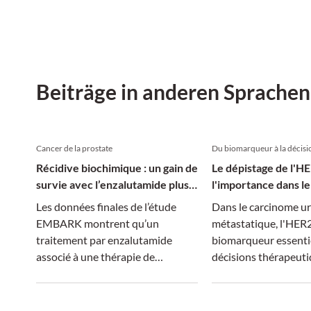
(VEGF) adressiert u
Immuntherapie und
antiangiogene Thera
verbindet, könnte ei
Kapitel beim NSCLC 
Beiträge in anderen Sprachen
Plattenepithelkarzi
Histologie aufgesch
Cancer de la prostate
Du biomarqueur à la décisi
Récidive biochimique : un gain de
Le dépistage de l'H
survie avec l’enzalutamide plus
l'importance dans le
TPA
vessie
Les données finales de l’étude
Dans le carcinome ur
EMBARK montrent qu’un
métastatique, l'HER
traitement par enzalutamide
biomarqueur essentie
associé à une thérapie de
décisions thérapeut
privation androgénique réduit de
cette interview, le Dr
40,3 % le risque de décès chez les
Latifyan, du CHUV à
patients atteints d’un cancer de la
explique le rôle que 