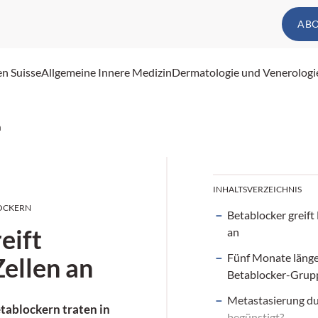
AB
en Suisse
Allgemeine Innere Medizin
Dermatologie und Venerologi
n
INHALTSVERZEICHNIS
LOCKERN
Betablocker greif
eift
an
Fünf Monate länge
ellen an
Betablocker-Grup
Metastasierung d
tablockern
traten in
begünstigt?