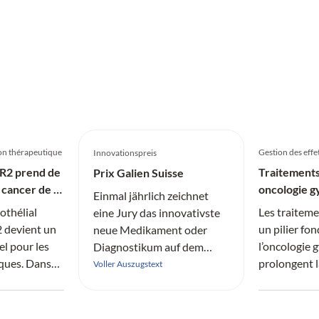
nd damit
progressions
Gesamtüber
pie
bisherigen 
n neues
mit
nom-
lagen werden.
on thérapeutique
Gestion des effe
Innovationspreis
ER2 prend de
Traitements
Prix Galien Suisse
 cancer de la
oncologie g
Einmal jährlich zeichnet
efficacité e
othélial
Les traiteme
eine Jury das innovativste
2 devient un
un pilier fo
neue Medikament oder
l pour les
l’oncologie 
Diagnostikum auf dem
iques. Dans
prolongent l
Schweizer Markt aus.
Voller Auszugstext
 Sofiya
les taux de r
 Lausanne,
effets indés
joue
compromette