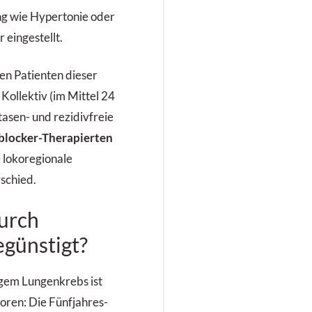
g wie Hypertonie oder
 eingestellt.
en Patienten dieser
Kollektiv (im Mittel 24
asen- und rezidivfreie
blocker-Therapierten
e lokoregionale
rschied.
urch
günstigt?
ligem Lungenkrebs ist
toren: Die Fünfjahres-