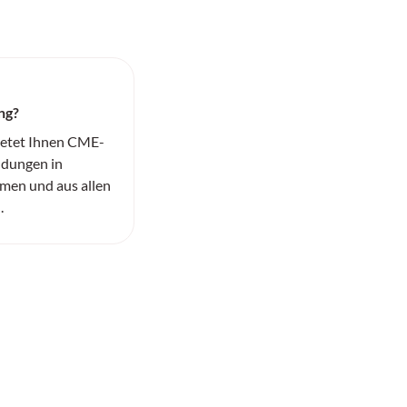
ng?
ietet Ihnen CME-
ildungen in
men und aus allen
.