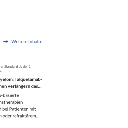
Weitere Inhalte
uer Standard ab der 2.
ie
Myelom: Talquetamab-
nen verlängern das
-basierte
nstherapien
 bei Patienten mit
m oder refraktärem
Myelom sowohl das