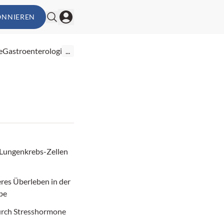
ONNIEREN
e
Gastroenterologie
...
t Lungenkrebs-Zellen
res Überleben in der
pe
urch Stresshormone