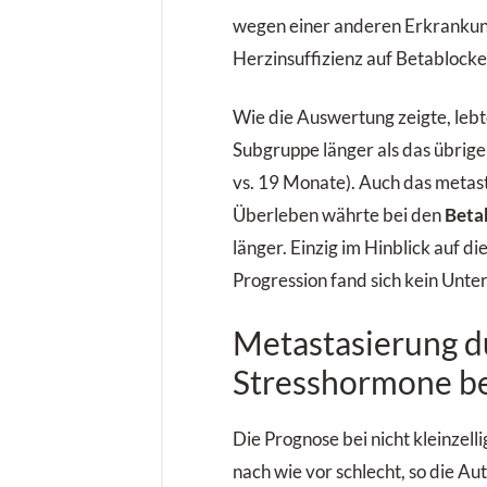
wegen einer anderen Erkrankun
Herzinsuffizienz auf Betablocker
Wie die Auswertung zeigte, lebt
Subgruppe länger als das übrige 
vs. 19 Monate). Auch das metast
Überleben währte bei den
Beta
länger. Einzig im Hinblick auf di
Progression fand sich kein Unte
Metastasierung d
Stresshormone be
Die Prognose bei nicht kleinzel
nach wie vor schlecht, so die Au