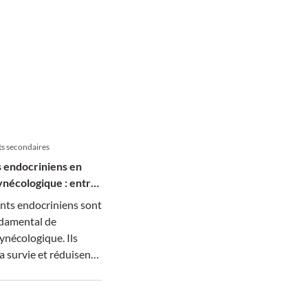
freie als auch das
leben gegenüber dem
Standardregime.
ts secondaires
 endocriniens en
ynécologique : entre
t qualité de vie
nts endocriniens sont
ndamental de
gynécologique. Ils
a survie et réduisent
écidive, mais leurs
irables
nt l’observance