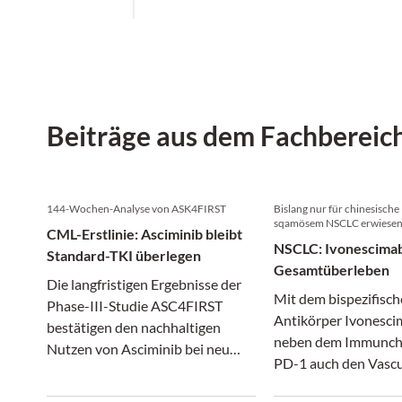
Beiträge aus dem Fachbereic
144-Wochen-Analyse von ASK4FIRST
Bislang nur für chinesische
sqamösem NSCLC erwiese
CML-Erstlinie: Asciminib bleibt
NSCLC: Ivonescimab
Standard-TKI überlegen
Gesamtüberleben
Die langfristigen Ergebnisse der
Mit dem bispezifisc
Phase-III-Studie ASC4FIRST
Antikörper Ivonesci
bestätigen den nachhaltigen
neben dem Immunch
Nutzen von Asciminib bei neu
PD-1 auch den Vascu
diagnostizierter CML in
Endothelial Growth 
chronischer Phase.