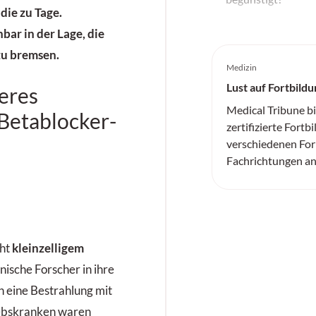
die zu Tage.
ar in der Lage, die
zu bremsen.
Medizin
Lust auf Fortbildu
eres
Medical Tribune b
Betablocker-
zertifizierte Fortb
verschiedenen For
Fachrichtungen an
ht
kleinzelligem
nische Forscher in ihre
n eine Bestrahlung mit
rebskranken waren