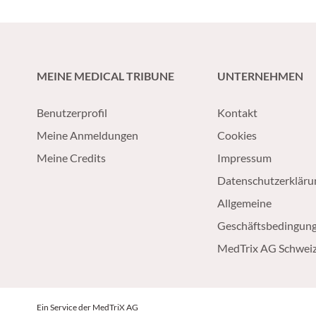
prostate nmHSPC présentant un
aujourd’hui le trast
risque élevé de récidive
déruxtécan, pourquoi
biochimique.
précoce de l’HER2 es
déterminant et ce qu
MEINE MEDICAL TRIBUNE
UNTERNEHMEN
dans la pratique pour
traitement ciblé des
Benutzerprofil
Kontakt
HER2-positives.
Meine Anmeldungen
Cookies
Meine Credits
Impressum
Datenschutzerkläru
Allgemeine
Geschäftsbedingun
MedTrix AG Schwei
Ein Service der MedTriX AG