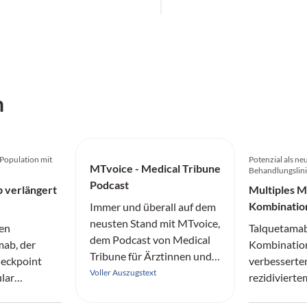
h
 Population mit
Potenzial als ne
MTvoice - Medical Tribune
n
Behandlungslin
Podcast
 verlängert
Multiples 
Kombinatio
Immer und überall auf dem
Überleben
neusten Stand mit MTvoice,
hen
Talquetamab
dem Podcast von Medical
mab, der
Kombinatio
Tribune für Ärztinnen und
eckpoint
verbesserten
Ärzte.
Voller Auszugstext
lar
rezidivierte
Factor
Multiplem 