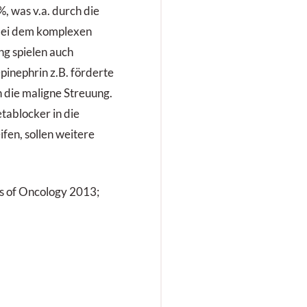
, was v.a. durch die
 Bei dem komplexen
g spielen auch
pinephrin z.B. förderte
 die maligne Streuung.
ablocker in die
fen, sollen weitere
ls of Oncology 2013;