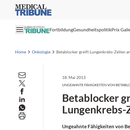
Medical Tribune
PHARMACEUTICAL
Fortbildung
Gesundheitspolitik
Prix Gali
Home
Onkologie
Betablocker greift Lungenkrebs-Zellen a
18. Mai 2013
UNGEAHNTE FÄHIGKEITEN VON BETAB
Betablocker gr
Lungenkrebs-Z
Ungeahnte Fähigkeiten von
Be