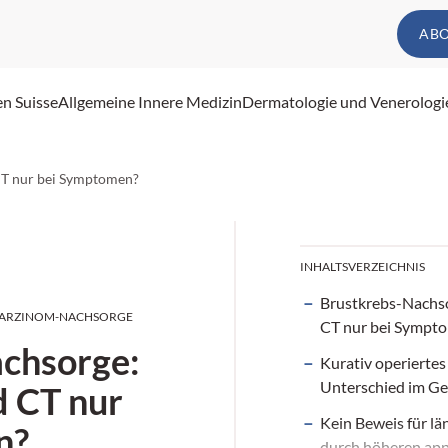
AB
en Suisse
Allgemeine Innere Medizin
Dermatologie und Venerologi
CT nur bei Symptomen?
INHALTSVERZEICHNIS
Brustkrebs-Nachso
KARZINOM-NACHSORGE
CT nur bei Sympt
chsorge:
Kurativ operiert
Unterschied im G
d CT nur
Kein Beweis für lä
n?
durch höheren ap