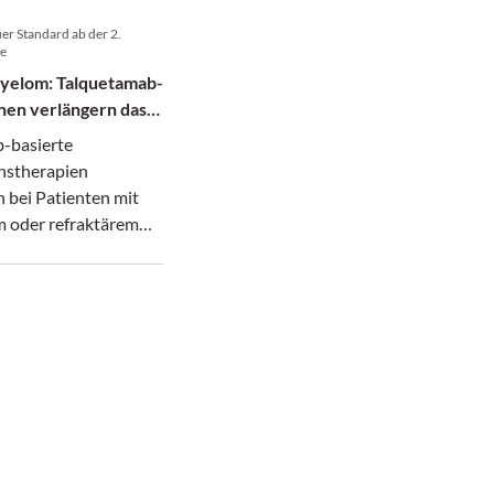
uer Standard ab der 2.
ie
Myelom: Talquetamab-
nen verlängern das
-basierte
nstherapien
 bei Patienten mit
m oder refraktärem
Myelom sowohl das
freie als auch das
leben gegenüber dem
Standardregime.