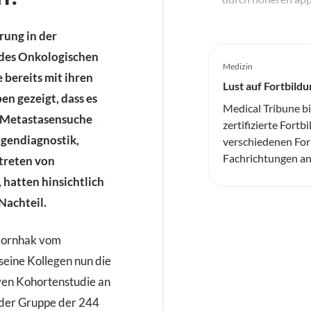
rung in der
es Onkologischen
Medizin
 bereits mit ihren
Lust auf Fortbildu
n gezeigt, dass es
Medical Tribune b
n Metastasensuche
zertifizierte Fortb
tgendiagnostik,
verschiedenen For
Fachrichtungen an
ftreten von
hatten hinsichtlich
Nachteil.
 Bornhak vom
seine Kollegen nun die
ven Kohortenstudie an
 der Gruppe der 244