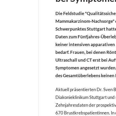
Die Feldstudie "Qualitätssiche
Mammakarzinom-Nachsorge" d
Schwerpunktes Stuttgart hatte
Daten zum Fünfjahres-Überlebe
keiner intensiven apparative
bedarf. Frauen, bei denen Rön
Ultraschall und CT erst bei Au
Symptomen angesetzt wurden, 
des Gesamtüberlebens keinen 
Aktuell präsentierten Dr. Sven
Diakonieklinikum Stuttgart und 
Zehnjahresdaten der prospekti
670 Brustkrebs­patientinnen. In