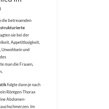
n
en die betreuenden
n
strukturierte
ragten sie bei der
eit, Appetitlosigkeit,
, Unwohlsein und
 des
rte man die Frauen,
n.
stik
folgte dann je nach
 ein Röntgen-Thorax
 eine Abdomen-
 Bauchschmerzen. Im