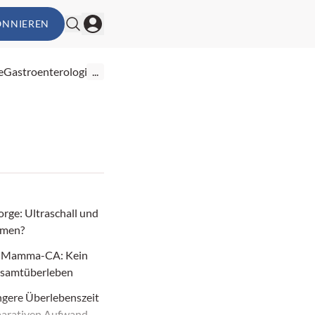
ONNIEREN
e
Gastroenterologie
...
rge: Ultraschall und
omen?
es Mamma-CA: Kein
esamtüberleben
ngere Überlebenszeit
parativen Aufwand