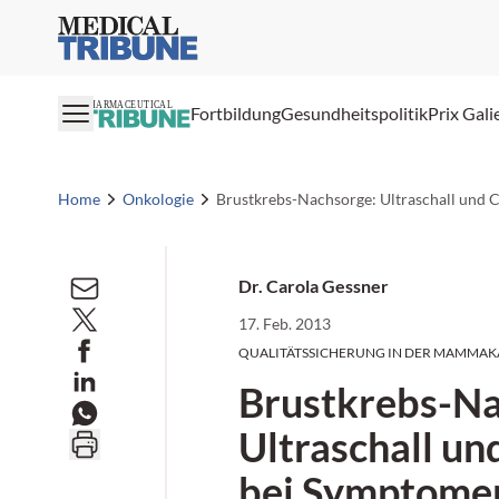
Medical Tribune
PHARMACEUTICAL
Fortbildung
Gesundheitspolitik
Prix Gali
Home
Onkologie
Brustkrebs-Nachsorge: Ultraschall und 
Dr. Carola Gessner
17. Feb. 2013
QUALITÄTSSICHERUNG IN DER MAMMA
Brustkrebs-Na
Ultraschall un
bei Symptome