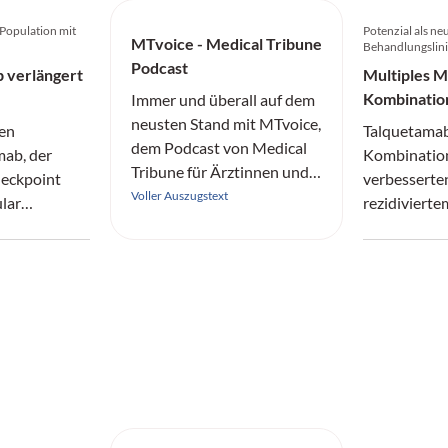
 Population mit
Potenzial als ne
MTvoice - Medical Tribune
n
Behandlungslin
Podcast
 verlängert
Multiples 
Kombinatio
Immer und überall auf dem
Überleben
neusten Stand mit MTvoice,
hen
Talquetamab
dem Podcast von Medical
mab, der
Kombinatio
Tribune für Ärztinnen und
eckpoint
verbesserten
Ärzte.
Voller Auszugstext
lar
rezidivierte
Factor
Multiplem 
nd damit
progressions
Gesamtüber
pie
bisherigen 
n neues
mit
nom-
lagen werden.