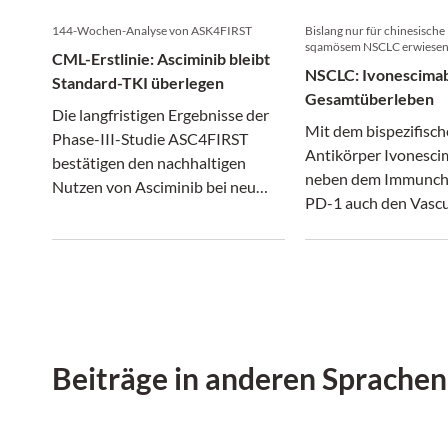
144-Wochen-Analyse von ASK4FIRST
Bislang nur für chinesische
sqamösem NSCLC erwiese
CML-Erstlinie: Asciminib bleibt
NSCLC: Ivonescimab
Standard-TKI überlegen
Gesamtüberleben
Die langfristigen Ergebnisse der
Mit dem bispezifisc
Phase-III-Studie ASC4FIRST
Antikörper Ivonesci
bestätigen den nachhaltigen
neben dem Immunch
Nutzen von Asciminib bei neu
PD-1 auch den Vascu
diagnostizierter CML in
Endothelial Growth 
chronischer Phase.
(VEGF) adressiert u
Immuntherapie und
antiangiogene Thera
verbindet, könnte ei
Kapitel beim NSCLC 
Beiträge in anderen Sprachen
Plattenepithelkarzi
Histologie aufgesch