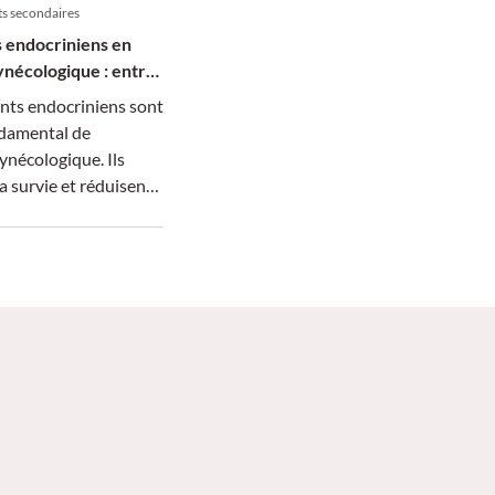
ts secondaires
 endocriniens en
ynécologique : entre
t qualité de vie
nts endocriniens sont
ndamental de
gynécologique. Ils
a survie et réduisent
écidive, mais leurs
irables
nt l’observance
e et diminuent la
ie. Une prise en charge
st donc indispensable
 l’efficacité du
t le bien-être des