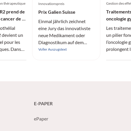
on thérapeutique
Gestion des effe
Innovationspreis
ER2 prend de
Traitements
Prix Galien Suisse
 cancer de la
oncologie g
Einmal jährlich zeichnet
efficacité e
othélial
Les traiteme
eine Jury das innovativste
2 devient un
un pilier fo
neue Medikament oder
l pour les
l’oncologie 
Diagnostikum auf dem
iques. Dans
prolongent l
Schweizer Markt aus.
Voller Auszugstext
 Sofiya
les taux de r
 Lausanne,
effets indés
joue
compromette
uzumab
thérapeutiqu
 le dépistage
qualité de v
t
structurée e
i importe
pour garantir
E-PAPER
 le
traitement e
 maladies
patientes.
ePaper