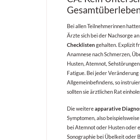
Gesamtüberlebe
Bei allen Teilnehmerinnen hatt
Ärzte sich bei der Nachsorge a
Checklisten
gehalten. Explizit f
Anamnese nach Schmerzen, Übelk
Husten, Atemnot, Sehstörungen
Fatigue. Bei jeder Veränderung
Allgemeinbefindens, so instruie
sollten sie ärztlichen Rat einhole
Die weitere
apparative Diagno
Symptomen, also beispielsweise
bei Atemnot oder Husten oder
Sonographie bei Übelkeit oder