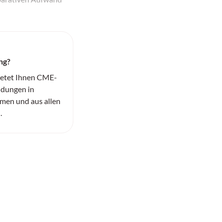
ng?
ietet Ihnen CME-
ildungen in
men und aus allen
.