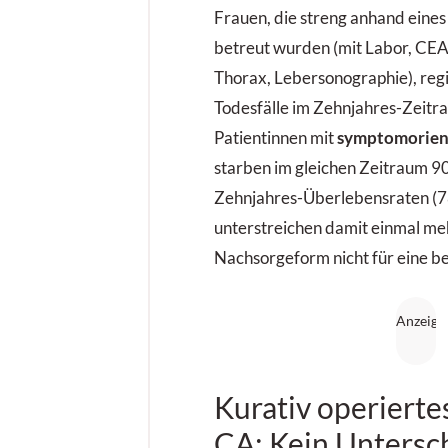
Frauen, die streng anhand eine
betreut wurden (mit Labor, CE
Thorax, Lebersonographie), reg
Todesfälle im Zehnjahres-Zeitr
Patientinnen mit
symptomorient
starben im gleichen Zeitraum 90
Zehnjahres-Überlebensraten (78
unterstreichen damit einmal meh
Nachsorgeform nicht für eine be
Kurativ operiert
CA: Kein Untersc