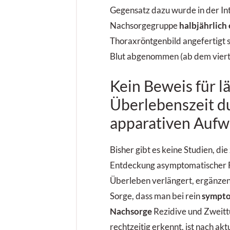
Gegensatz dazu wurde in der In
Nachsorgegruppe
halbjährlich 
Thoraxröntgenbild angefertigt s
Blut abgenommen (ab dem vierte
Kein Beweis für l
Überlebenszeit d
apparativen Auf
Bisher gibt es keine Studien, die
Entdeckung asymptomatischer 
Überleben verlängert, ergänzen
Sorge, dass man bei rein
sympto
Nachsorge
Rezidive und Zweitt
rechtzeitig erkennt, ist nach ak