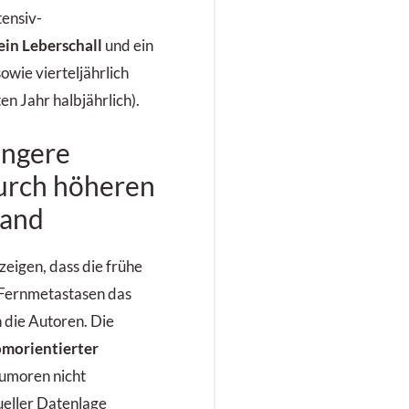
tensiv-
ein Leberschall
und ein
owie vierteljährlich
n Jahr halbjährlich).
ängere
urch höheren
wand
 zeigen, dass die frühe
Fernmetastasen das
 die Autoren. Die
morientierter
umoren nicht
tueller Datenlage