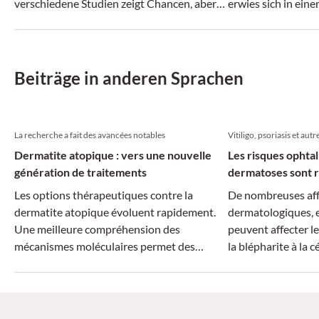
verschiedene Studien zeigt Chancen, aber
erwies sich in eine
auch mögliche Risiken im Umgang mit den
verträglich.
neuen Tools.
Beiträge in anderen Sprachen
La recherche a fait des avancées notables
Vitiligo, psoriasis et autr
Dermatite atopique : vers une nouvelle
Les risques ophta
génération de traitements
dermatoses sont r
Les options thérapeutiques contre la
De nombreuses aff
dermatite atopique évoluent rapidement.
dermatologiques, e
Une meilleure compréhension des
peuvent affecter le
mécanismes moléculaires permet des
la blépharite à la cé
traitements plus ciblés, tandis que la
dimension systémique de la maladie suscite
un intérêt croissant.