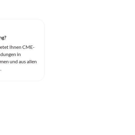
ng?
ietet Ihnen CME-
ildungen in
men und aus allen
.