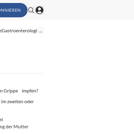
ONNIEREN
e
Gastroenterologie
...
n Grippe impfen?
 im zweiten oder
ei
ng der Mutter