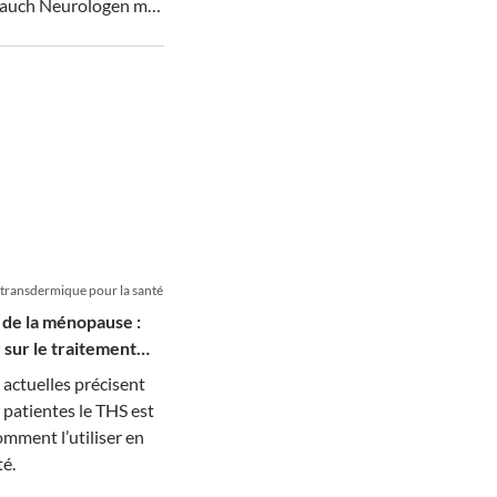
auch Neurologen mit
rkungen auf das
 transdermique pour la santé
de la ménopause :
 sur le traitement
bstitutif
actuelles précisent
 patientes le THS est
omment l’utiliser en
té.