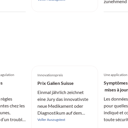
zunehmend 
age kommen
ihren Auswi
ung im
Gehirn.
oagulation
Une application
Innovationspreis
es
Symptômes 
Prix Galien Suisse
mises à jour
Einmal jährlich zeichnet
hormonal su
 règles
Les données 
eine Jury das innovativste
ntes chez les
pour quelles
neue Medikament oder
eunes,
indiqué et c
Diagnostikum auf dem
 d’un trouble
toute sécuri
Schweizer Markt aus.
Voller Auszugstext