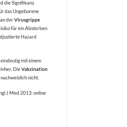
d die Signifikanz
 für das Ungeborene
 an der
Virusgrippe
isiko für ein Absterben
adjustierte Hazard
 eindeutig mit einem
einher. Die
Vakzination
 nachweislich nicht.
 Engl J Med 2013: online