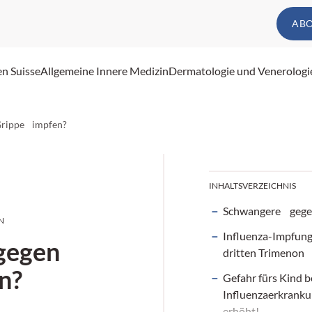
AB
en Suisse
Allgemeine Innere Medizin
Dermatologie und Venerologi
rippe impfen?
INHALTSVERZEICHNIS
Schwangere gege
N
Influenza-Impfung
gegen
dritten Trimenon
n?
Gefahr fürs Kind b
Influenzaerkranku
erhöht!