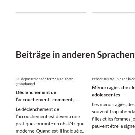
Diagnostik und warnt vor einer
Ursachen noch infr
drohenden Behandlungslücke.
und wie die Behandl
Einzelfall aussieht.
Beiträge in anderen Sprachen
Du dépassement de terme au diabète
Penser aux troubles de la c
gestationnel
Ménorragies chez l
Déclenchement de
adolescentes
l’accouchement : comment,
Les ménorragies, des
quand, pourquoi ?
Le déclenchement de
souvent trop abonda
l’accouchement est devenu une
filles et les femmes j
pratique courante en obstétrique
peuvent être le signe
moderne. Quand est-il indiqué et
de la coagulation.