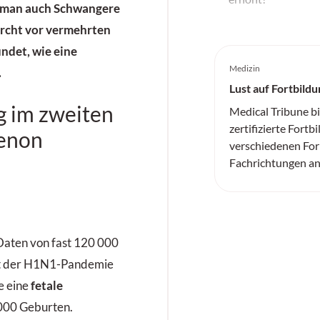
 man auch Schwangere
urcht vor vermehrten
ündet, wie eine
Medizin
.
Lust auf Fortbildu
g im zweiten
Medical Tribune b
zertifizierte Fortb
menon
verschiedenen For
Fachrichtungen an
Daten von fast 120 000
it der H1N1-Pandemie
e eine
fetale
1000 Geburten.