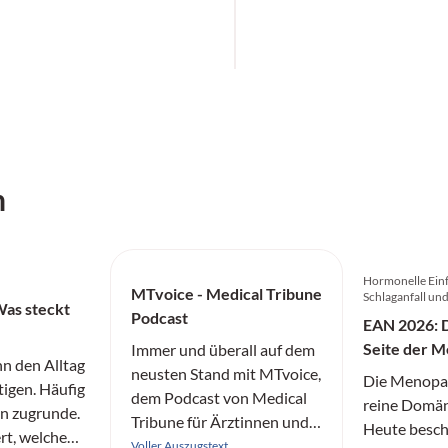
h
Hormonelle Einf
MTvoice - Medical Tribune
Schlaganfall un
Was steckt
Podcast
EAN 2026: D
Seite der 
Immer und überall auf dem
nn den Alltag
neusten Stand mit MTvoice,
Die Menopau
tigen. Häufig
dem Podcast von Medical
reine Domän
ion zugrunde.
Tribune für Ärztinnen und
Heute besch
rt, welche
Ärzte.
Voller Auszugstext