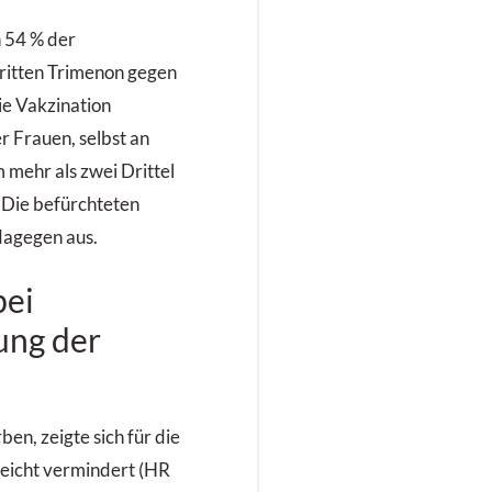
 54 % der
ritten Trimenon gegen
ie Vakzination
er Frauen, selbst an
 mehr als zwei Drittel
. Die befürchteten
dagegen aus.
bei
ung der
ben, zeigte sich für die
leicht vermindert (HR