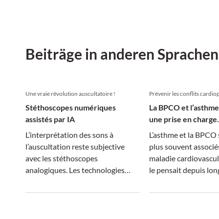
Beiträge in anderen Sprachen
Une vraie révolution auscultatoire !
Prévenir les conflits cardi
Stéthoscopes numériques
La BPCO et l’asthme
assistés par IA
une prise en charge
multidisciplinaire
L’interprétation des sons à
L’asthme et la BPCO 
l’auscultation reste subjective
plus souvent associé
avec les stéthoscopes
maladie cardiovascul
analogiques. Les technologies
le pensait depuis lon
numériques et l’IA pourraient y
résulte des risques à
remédier.
compte dès le diagno
seulement lors de la 
de médicament.