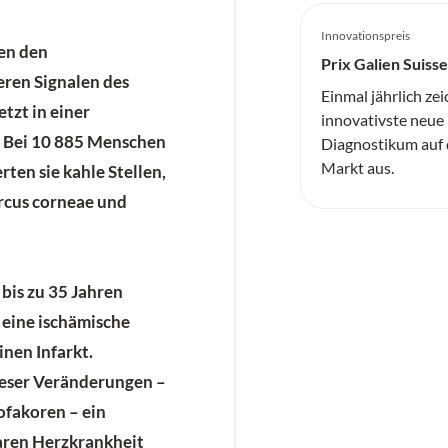
Innovationspreis
en den
Prix Galien Suisse
ren Signalen des
Einmal jährlich zei
etzt in einer
innovativste neu
. Bei 10 885 Menschen
Diagnostikum auf
Markt aus.
rten sie kahle Stellen,
rcus corneae und
bis zu 35 Jahren
eine ischämische
inen Infarkt.
 dieser Veränderungen –
ofakoren – ein
ren Herzkrankheit