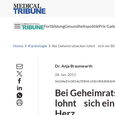
Medical Tribune
PHARMACEUTICAL
Fortbildung
Gesundheitspolitik
Prix Gali
Home
Kardiologie
Bei Geheimratsecken lohnt sich ein Bli
Dr. Anja Braunwarth
28. Jan. 2013
SIGNALEN DES ALTERNS UND HERZKRAN
Bei Geheimrat
lohnt sich ein
Herz