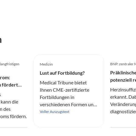
h
langfristigen
BNP: zentraler M
Medizin
Präklinisch
Lust auf Fortbildung?
drom:
potenziell r
Medical Tribune bietet
 fördert
Herzinsuffiz
Ihnen CME-zertifizierte
on
s
erkannt. Dab
Fortbildungen in
kann die
Veränderung
verschiedenen Formen und
on des
diagnostizie
aus allen Fachrichtungen
Voller Auszugstext
oms fördern.
reversibel.
an.