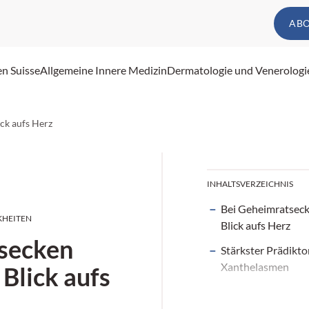
AB
en Suisse
Allgemeine Innere Medizin
Dermatologie und Venerologi
ck aufs Herz
INHALTSVERZEICHNIS
Bei Geheimratseck
KHEITEN
Blick aufs Herz
secken
Stärkster Prädikto
Xanthelasmen
 Blick aufs