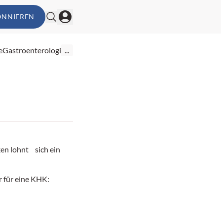
ONNIEREN
e
Gastroenterologie
...
en lohnt sich ein
r für eine KHK: