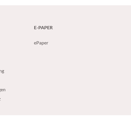
E-PAPER
ePaper
ng
gen
z