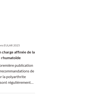
ns EULAR 2025
 charge affinée de la
e rhumatoïde
première publication
s recommandations de
 la polyarthrite
sont régulièrement
 La mise à jour 2025
ravail d’un groupe
l de 50 experts.