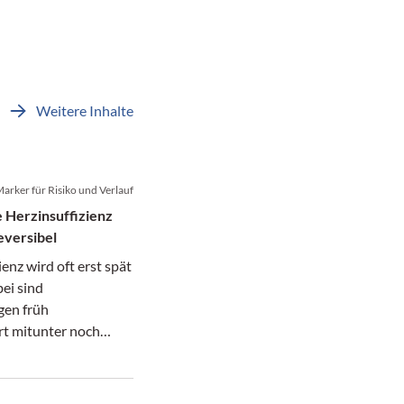
Weitere Inhalte
arker für Risiko und Verlauf
e Herzinsuffizienz
eversibel
ienz wird oft erst spät
ei sind
en früh
rt mitunter noch