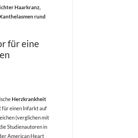
 lichter Haarkranz,
 Xanthelasmen rund
r für eine
men
mische
Herzkrankheit
 für einen Infarkt auf
Zeichen (verglichen mit
 die Studienautoren in
 der American Heart