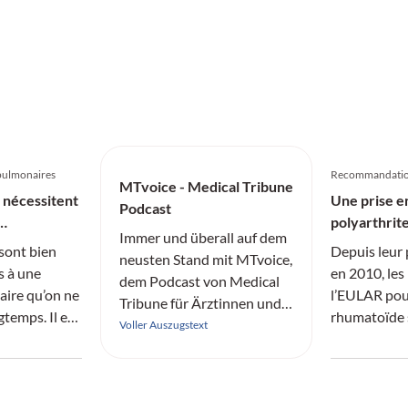
opulmonaires
Recommandatio
MTvoice - Medical Tribune
 nécessitent
Une prise en
Podcast
polyarthrit
Immer und überall auf dem
sont bien
Depuis leur 
neusten Stand mit MTvoice,
s à une
en 2010, le
dem Podcast von Medical
aire qu’on ne
l’EULAR pour
Tribune für Ärztinnen und
gtemps. Il en
rhumatoïde 
Ärzte.
Voller Auszugstext
 prendre en
actualisées.
stic et non
résulte du t
prescription
internationa