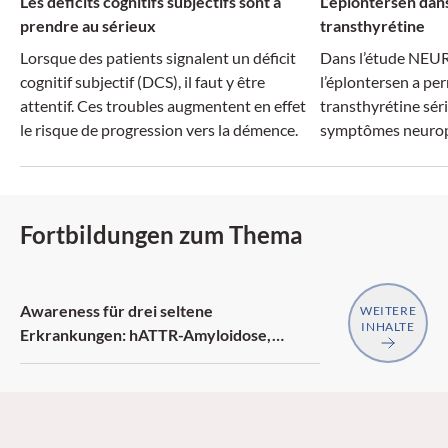
Les déficits cognitifs subjectifs sont à
L’éplontersen dans
prendre au sérieux
transthyrétine
Lorsque des patients signalent un déficit
Dans l’étude NEU
cognitif subjectif (DCS), il faut y être
l’éplontersen a per
attentif. Ces troubles augmentent en effet
transthyrétine séri
le risque de progression vers la démence.
symptômes neurop
Fortbildungen zum Thema
Awareness für drei seltene
WEITERE
INHALTE
Erkrankungen: hATTR-Amyloidose,
generalisierte Myasthenia gravis,
Neurofibromatose Typ 1