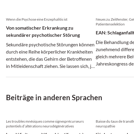
Wenn die Psychose eine Enzephalitis ist
Neues zu Zeitfenster, Ge
Patientenselektion
Von somatischer Erkrankung zu
EAN: Schlaganfall
sekundärer psychotischer Störung
Die Behandlung des
Sekundäre psychotische Störungen können
zunehmend differen
durch eine Reihe körperlicher Krankheiten
gleich mehrere Bei
entstehen, die das Gehirn der Betroffenen
Jahreskongress de
in Mitleidenschaft ziehen. Sie lassen sich, je
nach Auslöser, in verschiedene Typen
unterteilen.
Beiträge in anderen Sprachen
Les troubles mnésiques comme signesprécurseurs
Baisse du taux de transth
potentiels d’altérations neurodégénératives
neuropathie