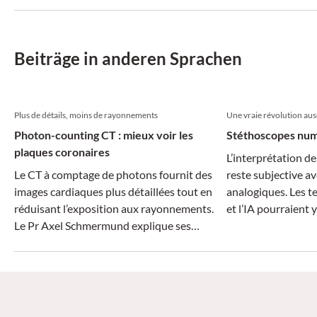
Beiträge in anderen Sprachen
Plus de détails, moins de rayonnements
Une vraie révolution ausc
Photon-counting CT : mieux voir les
Stéthoscopes numé
plaques coronaires
L’interprétation de
Le CT à comptage de photons fournit des
reste subjective a
images cardiaques plus détaillées tout en
analogiques. Les 
réduisant l’exposition aux rayonnements.
et l’IA pourraient 
Le Pr Axel Schmermund explique ses
applications potentielles en pratique
clinique.