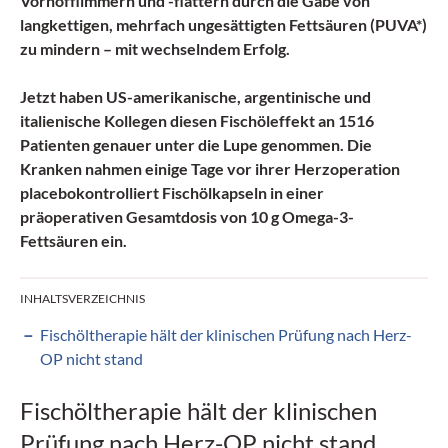
Vorhofflimmern und -flattern durch die Gabe von
langkettigen, mehrfach ungesättigten Fettsäuren (PUVA*)
zu mindern – mit wechselndem Erfolg.
Jetzt haben US-amerikanische, argentinische und
italienische Kollegen diesen
Fischöleffekt
an 1516
Patienten genauer unter die Lupe genommen. Die
Kranken nahmen einige Tage vor ihrer Herz­operation
placebokontrolliert Fischölkapseln in einer
präoperativen Gesamtdosis von 10 g Omega-3-
Fettsäuren ein.
INHALTSVERZEICHNIS
Fischöltherapie hält der klinischen Prüfung nach Herz-
OP nicht stand
Fischöltherapie hält der klinischen
Prüfung nach Herz-OP nicht stand