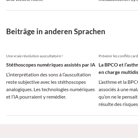
Beiträge in anderen Sprachen
Une vraie révolution auscultatoire !
Prévenir les conflits ca
Stéthoscopes numériques assistés par IA
La BPCO et l’asth
en charge multidis
L’interprétation des sons à l’auscultation
reste subjective avec les stéthoscopes
L’asthme et la BPC
analogiques. Les technologies numériques
associés à une mal
et l’IA pourraient y remédier.
qu’on ne le pensait
résulte des risque
le diagnostic et no
prescription de m