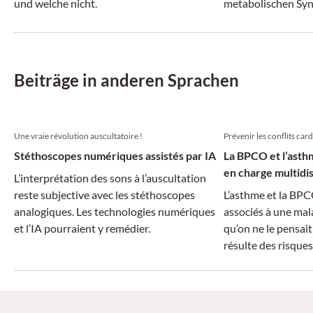
und welche nicht.
metabolischen Syn
Beiträge in anderen Sprachen
Une vraie révolution auscultatoire !
Prévenir les conflits ca
Stéthoscopes numériques assistés par IA
La BPCO et l’asth
en charge multidis
L’interprétation des sons à l’auscultation
reste subjective avec les stéthoscopes
L’asthme et la BPC
analogiques. Les technologies numériques
associés à une mal
et l’IA pourraient y remédier.
qu’on ne le pensait
résulte des risque
le diagnostic et no
prescription de m