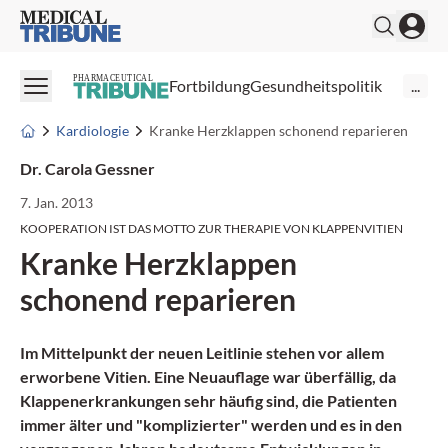
Medical Tribune
PHARMACEUTICAL
Fortbildung
Gesundheitspolitik
...
Kardiologie
Kranke Herzklappen schonend reparieren
Dr. Carola Gessner
7. Jan. 2013
KOOPERATION IST DAS MOTTO ZUR THERAPIE VON KLAPPENVITIEN
Kranke Herzklappen
schonend reparieren
Im Mittelpunkt der neuen Leitlinie stehen vor allem
erworbene Vitien
. Eine Neuauflage war überfällig, da
Klappenerkrankungen sehr häufig sind, die Patienten
immer älter und "komplizierter" werden und es in den