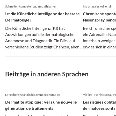
Schneller, kompetenter, empathischer
Intranasales Adrenalin
Ist die Künstliche Intelligenz der bessere
Chronische sponta
Dermatologe?
Nasenspray bänd
Die Künstliche Intelligenz (KI) hat
Bei chronischer sp
Auswirkungen auf die dermatologische
ein Adrenalin-Nas
Anamnese und Diagnostik. Ein Blick auf
innerhalb weniger
verschiedene Studien zeigt Chancen, aber
erwies sich in eine
auch mögliche Risiken im Umgang mit den
verträglich.
neuen Tools.
Beiträge in anderen Sprachen
La recherche a fait des avancées notables
Vitiligo, psoriasis et autr
Dermatite atopique : vers une nouvelle
Les risques ophta
génération de traitements
dermatoses sont r