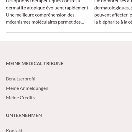
Les options thérapeutiques contre la
De nombreuses aff
dermatite atopique évoluent rapidement.
dermatologiques, e
Une meilleure compréhension des
peuvent affecter le
mécanismes moléculaires permet des
la blépharite à la cé
traitements plus ciblés, tandis que la
dimension systémique de la maladie suscite
un intérêt croissant.
MEINE MEDICAL TRIBUNE
Benutzerprofil
Meine Anmeldungen
Meine Credits
UNTERNEHMEN
Kontakt