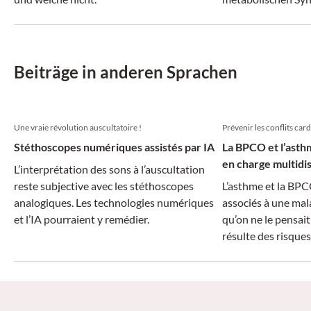
Beiträge in anderen Sprachen
Une vraie révolution auscultatoire !
Prévenir les conflits ca
Stéthoscopes numériques assistés par IA
La BPCO et l’asth
en charge multidis
L’interprétation des sons à l’auscultation
reste subjective avec les stéthoscopes
L’asthme et la BPC
analogiques. Les technologies numériques
associés à une mal
et l’IA pourraient y remédier.
qu’on ne le pensait
résulte des risque
le diagnostic et no
prescription de m