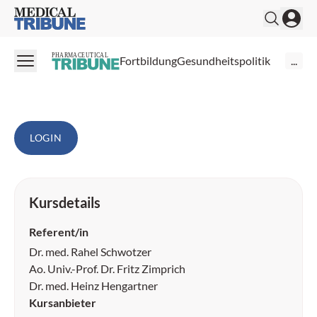
Awareness für drei seltene
Medical Tribune
Erkrankungen: hATTR-Amyloidose,
generalisierte Myasthenia gravis,
PHARMACEUTICAL
Fortbildung
Gesundheitspolitik
...
Neurofibromatose Typ 1
LOGIN
Kursdetails
Referent/in
Dr. med. Rahel Schwotzer
Ao. Univ.-Prof. Dr. Fritz Zimprich
Dr. med. Heinz Hengartner
Kursanbieter