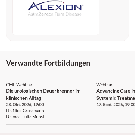
Verwandte Fortbildungen
CME Webinar
Webinar
Die urologischen Dauerbrenner im
Advancing Care in
klinischen Alltag
Systemic Treatme
28. Okt. 2026
,
19:00
17. Sept. 2026
,
19:0
Neurofibromatosi
Dr. Nico Grossmann
Neurofibroma an
Dr. med. Julia Münst