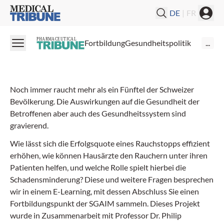
Medical Tribune
DE
|
FR
E-Learning
Schadensminderung beim
PHARMACEUTICAL
Fortbildung
Gesundheitspolitik
...
Tabakkonsum
Noch immer raucht mehr als ein Fünftel der Schweizer
Bevölkerung. Die Auswirkungen auf die Gesundheit der
Betroffenen aber auch des Gesundheitssystem sind
gravierend.
Wie lässt sich die Erfolgsquote eines Rauchstopps effizient
erhöhen, wie können Hausärzte den Rauchern unter ihren
Patienten helfen, und welche Rolle spielt hierbei die
Schadensminderung? Diese und weitere Fragen besprechen
wir in einem E-Learning, mit dessen Abschluss Sie einen
Fortbildungspunkt der SGAIM sammeln. Dieses Projekt
wurde in Zusammenarbeit mit Professor Dr. Philip