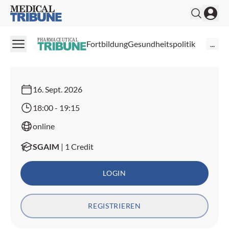
Medical Tribune
CME Webinar
Atemwegserkrankungen
PHARMACEUTICAL
Fortbildung
Gesundheitspolitik
...
vorbeugen
16. Sept. 2026
18:00
-
19:15
online
SGAIM
|
1 Credit
LOGIN
REGISTRIEREN