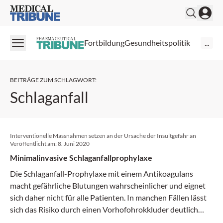
Medical Tribune
PHARMACEUTICAL
Fortbildung
Gesundheitspolitik
...
BEITRÄGE ZUM SCHLAGWORT
:
Schlaganfall
Interventionelle Massnahmen setzen an der Ursache der Insultgefahr an
Veröffentlicht am:
8. Juni 2020
Minimalinvasive Schlaganfallprophylaxe
Die Schlaganfall-Prophylaxe mit einem Antikoagulans
macht gefährliche Blutungen wahrscheinlicher und eignet
sich daher nicht für alle Patienten. In manchen Fällen lässt
sich das Risiko durch einen Vorhofohr­okkluder deutlich
senken.