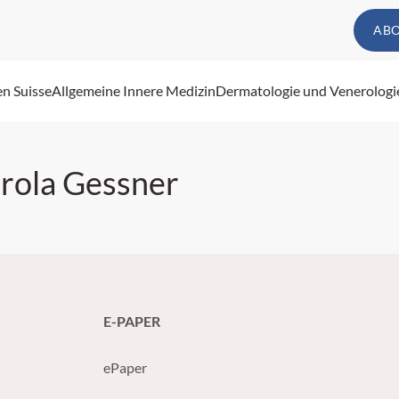
AB
en Suisse
Allgemeine Innere Medizin
Dermatologie und Venerologi
arola Gessner
E-PAPER
ePaper