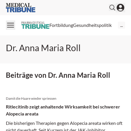
Medical Tribune
PHARMACEUTICAL
Fortbildung
Gesundheitspolitik
...
Dr. Anna Maria Roll
Beiträge von Dr. Anna Maria Roll
Damit die Haare wieder spriessen
Ritlecitinib zeigt anhaltende Wirksamkeit bei schwerer
Alopecia areata
Die bisherigen Therapien gegen Alopecia areata wirken oft
nicht dauerhaft. Seit Kurzem ist der JAK-Inhibitor