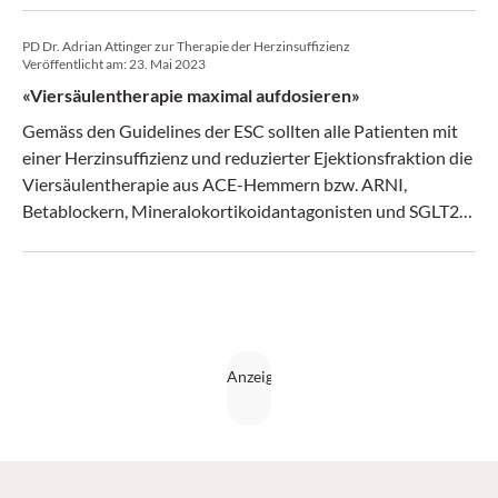
Kantonsspital an einem Webinar der Medical Tribune.
PD Dr. Adrian Attinger zur Therapie der Herzinsuffizienz
Veröffentlicht am:
23. Mai 2023
«Viersäulentherapie maximal aufdosieren»
Gemäss den Guidelines der ESC sollten alle Patienten mit
einer Herzinsuffizienz und reduzierter Ejektionsfraktion die
Viersäulentherapie aus ACE-Hemmern bzw. ARNI,
Betablockern, Mineralokortikoidantagonisten und SGLT2-
Hemmern erhalten. PD Dr. Adrian Attinger, Oberarzt am
Herzzentrum, Luzerner Kantonsspital, sprach mit Medical
Tribune über praxisrelevante Aspekte des Therapieregimes.