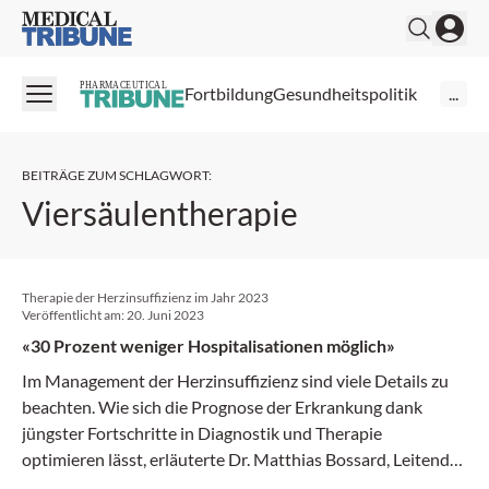
Medical Tribune
PHARMACEUTICAL
Fortbildung
Gesundheitspolitik
...
BEITRÄGE ZUM SCHLAGWORT
:
Viersäulentherapie
Therapie der Herzinsuffizienz im Jahr 2023
Veröffentlicht am:
20. Juni 2023
«30 Prozent weniger Hospitalisationen möglich»
Im Management der Herzinsuffizienz sind viele Details zu
beachten. Wie sich die Prognose der Erkrankung dank
jüngster Fortschritte in Diagnostik und Therapie
optimieren lässt, erläuterte Dr. Matthias Bossard, Leitender
Arzt, Klinik für Kardiologie, Herzzentrum, Luzerner