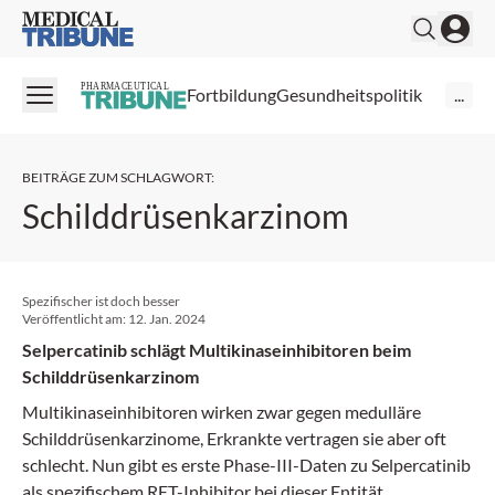
Medical Tribune
PHARMACEUTICAL
Fortbildung
Gesundheitspolitik
...
BEITRÄGE ZUM SCHLAGWORT
:
Schilddrüsenkarzinom
Spezifischer ist doch besser
Veröffentlicht am:
12. Jan. 2024
Selpercatinib schlägt Multikinaseinhibitoren beim
Schilddrüsenkarzinom
Multikinaseinhibitoren wirken zwar gegen medulläre
Schilddrüsenkarzinome, Erkrankte vertragen sie aber oft
schlecht. Nun gibt es erste Phase-III-Daten zu Selpercatinib
als spezifischem RET-Inhibitor bei dieser Entität.