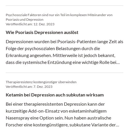
Folgen führen.
Psychosoziale Faktoren sind nur ein Teil im komplexen Miteinander von
Psoriasis und Depression
Veröffentlicht am:
12. Dez. 2023
Wie Psoriasis Depressionen auslöst
Depressionen wurden bei Psoriasis-Patienten lange Zeit als
Folge der psychosozialen Belastungen durch die
Erkrankung angesehen. Mittlerweile ist jedoch bekannt,
dass die systemische Entzündung eine wichtige Rolle bei
der Entstehung depressiver Symptome spielt. Dazu gehört,
dass sich eine Behandlung der Psoriasis positiv auf die
Therapieresistenz kostengünstiger überwinden
Psyche auswirkt.
Veröffentlicht am:
7. Dez. 2023
Ketamin bei Depression auch subkutan wirksam
Bei einer therapieresistenten Depression kann der
kurzzeitige Add-on-Einsatz von esketaminhaltigem
Nasenspray eine Option sein. Nun haben australische
Forscher eine kostengünstigere, subkutane Variante der