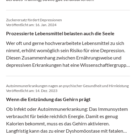
Trainingseinheiten mit wenig Autonomie der Teilnehmer.
Zuckerersatz fördert Depressionen
Veröffentlicht am:
16. Jan. 2024
Prozessierte Lebensmittel belasten auch die Seele
Wer oft und gerne hochverarbeitete Lebensmittel zu sich
nimmt, erhöht womöglich sein Risiko für eine Depression.
Diesen Zusammenhang zwischen Ernährungsweise und
depressiven Erkrankungen hat eine Wissenschaftler­gruppe
nach Auswertung der Gesundheitsdaten von 31
712 Frauen aus der Nurses’ Health Study­ II aufgedeckt.
Autoimmunerkrankungen nagen an psychischer Gesundheit und Hirnleistung
Veröffentlicht am:
14. Dez. 2023
Wenn die Entzündung das Gehirn prägt
Ob Infekt oder Autoimmunerkrankung: Das Immunsystem
verbraucht für beide reichlich Energie. Damit es genug
Kalorien bekommt, muss es das Gehirn aktivieren.
Langfristig kann das zu einer Dyshomöostase mit fatalen