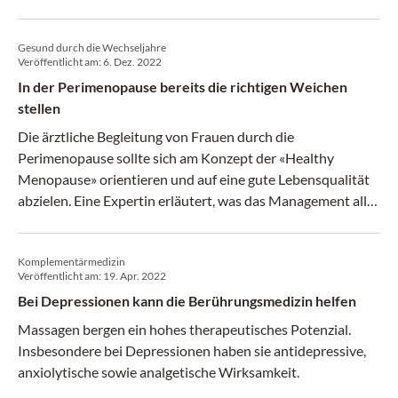
Verabreichung untersucht – mit vielversprechenden
Ergebnissen.
Gesund durch die Wechseljahre
Veröffentlicht am:
6. Dez. 2022
In der Perimenopause bereits die richtigen Weichen
stellen
Die ärztliche Begleitung von Frauen durch die
Perimenopause sollte sich am Konzept der «Healthy
Menopause» orientieren und auf eine gute Lebensqualität
abzielen. Eine Expertin erläutert, was das Management alles
beinhaltet, und warum besonders auf psychische
Beschwerden Rücksicht genommen werden sollte.
Komplementärmedizin
Veröffentlicht am:
19. Apr. 2022
Bei Depressionen kann die Berührungsmedizin helfen
Massagen bergen ein hohes therapeutisches Potenzial.
Insbesondere bei Depressionen haben sie antidepressive,
anxiolytische sowie analgetische Wirksamkeit.