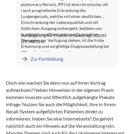
pulmonary fibrosis, IPF) ist eine chronische, oft
rasch progrediente Erkrankung des
Lungengerüsts, welche mit einer deutlichen
Einschränkung der Lebensqualität und oft
tödlichem Ausgang einhergeht. Seitdem uns
krankheitsmodifizierende medikamentöse
Verlängerung für Credits ist beantragt, SGAIM
Therapien zur Verfügung stehen, ist die frühe
(ZE-000126)
Erkennung und sorgfältige Diagnosestellung bei
IPF noch wichtiger geworden.
Zur Fortbildung
Doch wie machen Sie denn nun auf Ihren Vortrag
aufmerksam? Neben Hinweisen in der eigenen Praxis
kommen Inserate und öffentlich aufgehängte Plakate
infrage. Nutzen Sie auch die Möglichkeit, Ihre in Ihrem
Recall-System aufgeführten Patienten direkt zu
informieren. Haben Sie eine Internetseite? Da gehört
natürlich auch ein Hinweis auf die Veranstaltung rein.
Manche Themen sind auch für die Lokalpresse interessant