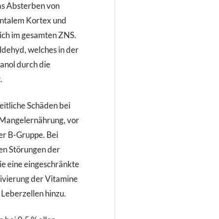
das Absterben von
rontalem Kortex und
lich im gesamten ZNS.
aldehyd, welches in der
anol durch die
.
eitliche Schäden bei
e Mangelernährung, vor
der B-Gruppe. Bei
n Störungen der
e eine eingeschränkte
ivierung der Vitamine
Leberzellen hinzu.