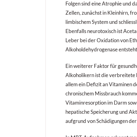
Folgen sind eine Atrophie und 
Zellen, zunächst in Kleinhirn, f
limbischem System und schliess
Ebenfalls neurotoxisch ist Acet
Leber bei der Oxidation von Eth
Alkoholdehydrogenase entsteht
Ein weiterer Faktor für gesundh
Alkoholikern ist die verbreitet
allem ein Defizit an Vitaminen 
chronischem Missbrauch komme
Vitaminresorption im Darm sowi
hepatische Speicherung und Akt
aufgrund von Schädigungen der 