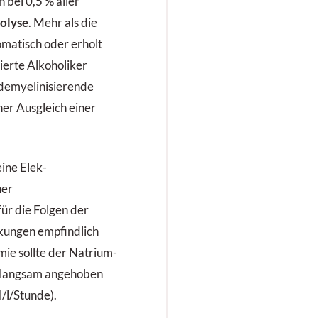
bei 0,5 % aller
olyse
. Mehr als die
omatisch oder erholt
vierte Alkoholiker
 demyelinisierende
her Ausgleich einer
eine Elek­
ner
ür die Folgen der
ungen empfindlich
mie sollte der Natrium-
r langsam angehoben
/l/Stunde).