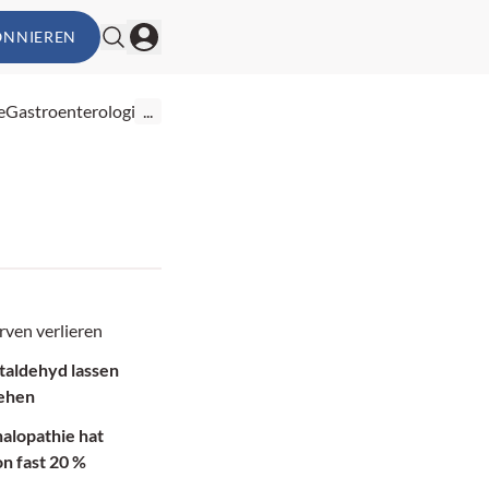
ONNIEREN
e
Gastroenterologie
...
rven verlieren
taldehyd lassen
ehen
lopathie hat
on fast 20 %