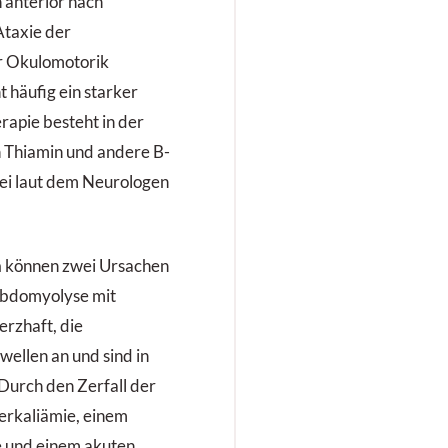
 anterior nach
Ataxie der
r Okulomotorik
 häufig ein starker
rapie besteht in der
n Thiamin und andere B-
i laut dem Neurologen
n
können zwei Ursachen
abdomyolyse mit
erzhaft, die
ellen an und sind in
Durch den Zerfall der
erkaliämie, einem
e und einem akuten