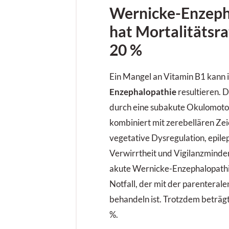
Wernicke-Enzeph
hat Mortalitätsra
20 %
Ein Mangel an Vitamin B1 kann 
Enzephalopathie
resultieren. D
durch eine subakute Okulomotor
kombiniert mit zerebellären Ze
vegetative Dysregulation, epilep
Verwirrtheit und Vigilanzmind
akute Wernicke-Enzephalopathie
Notfall, der mit der parenteral
behandeln ist. Trotzdem beträgt
%.