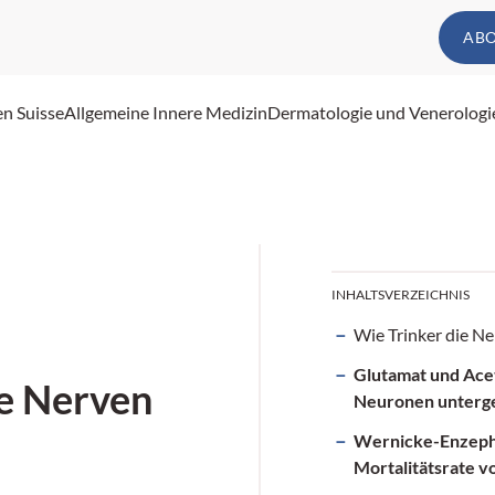
AB
en Suisse
Allgemeine Innere Medizin
Dermatologie und Venerologi
INHALTSVERZEICHNIS
Wie Trinker die Ne
Glutamat und Ace
ie Nerven
Neuronen unterg
Wernicke-Enzepha
Mortalitätsrate v