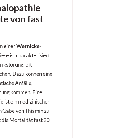
alopathie
te von fast
in einer
Wernicke-
iese ist charakterisiert
ikstörung, oft
ichen. Dazu können eine
tische Anfälle,
erung kommen. Eine
 ist ein medizinischer
en Gabe von Thiamin zu
 die Mortalität fast 20