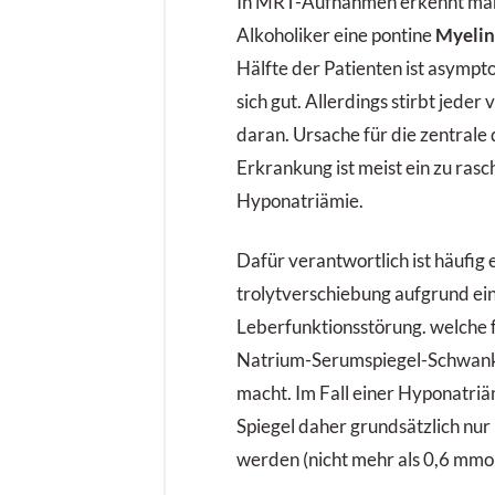
In MRT-Aufnahmen erkennt man 
Alkoholiker eine pontine
Myelin
Hälfte der Patienten ist asympt
sich gut. Allerdings stirbt jeder 
daran. Ursache für die zentrale
Erkrankung ist meist ein zu rasc
Hyponatriämie.
Dafür verantwortlich ist häufig 
trolytverschiebung aufgrund ei
Leberfunktionsstörung. welche f
Natrium-Serumspiegel-Schwank
macht. Im Fall einer Hyponatriä
Spiegel daher grundsätzlich nu
werden (nicht mehr als 0,6 mmol