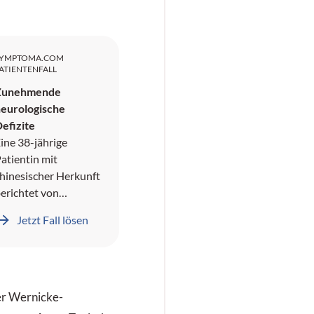
SYMPTOMA.COM
ATIENTENFALL
Zunehmende
eurologische
efizite
ine 38-jährige
atientin mit
hinesischer Herkunft
erichtet von
pisodischen
Jetzt Fall lösen
opfschmerzen, die
ie schon seit ihrer
indheit plagen.
er Wernicke-