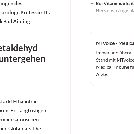
Bei Vitamindefizit
ungen des
Nervenstränge bl
Neurologe
Professor Dr.
k Bad Aibling
MTvoice - Medica
etaldehyd
Immer und überall
 untergehen
Stand mit MTvoice
Medical Tribune f
Ärzte.
tärkt Ethanol die
en. Bei langfris­tigem
 kompensatorischen
hen Glu­tamats. Die