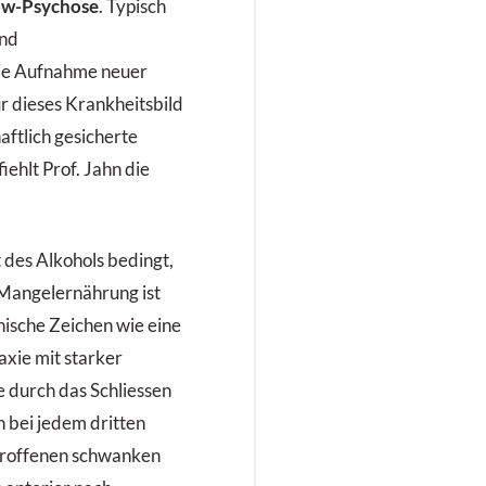
ow-Psychose
. Typisch
und
die Aufnahme neuer
ür dieses Krankheitsbild
aftlich gesicherte
ehlt Prof. Jahn die
t des Alkohols bedingt,
Mangel­ernährung ist
inische Zeichen wie eine
xie mit starker
ie durch das Schliessen
n bei jedem dritten
etroffenen schwanken