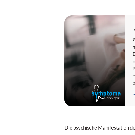
P
n
D
E
P
c
b
e
K
s
K
Die psychische Manifestation d