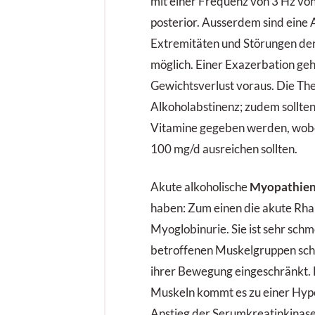
mit einer Frequenz von 3 Hz von
posterior. Ausserdem sind eine 
Extremitäten und Störungen de
möglich. Einer Exazerbation geht
Gewichtsverlust voraus. Die The
Alkoholabstinenz; zudem sollte
Vitamine gegeben werden, wobe
100 mg/d ausreichen sollten.
Akute alkoholische
Myopathie
haben: Zum einen die akute Rh
Myoglobinurie. Sie ist sehr schm
betroffenen Muskelgruppen schw
ihrer Bewegung eingeschränkt. 
Muskeln kommt es zu einer Hyp
Anstieg der Serumkreatin­kinas