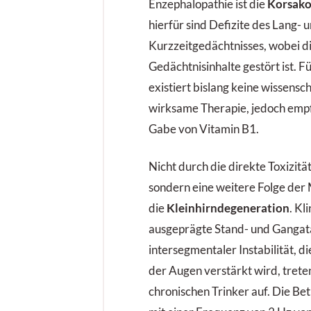
Enzephalopathie ist die
Korsak
hierfür sind Defizite des Lang- 
Kurzzeitgedächtnisses, wobei 
Gedächtnis­inhalte gestört ist. F
existiert bislang keine wissensch
wirksame Therapie, jedoch empfi
Gabe von Vitamin B1.
Nicht durch die direkte Toxizitä
sondern eine weitere Folge der 
die
Kleinhirndegeneration
. Kl
ausgeprägte Stand- und Gang­ata
intersegmentaler Instabilität, d
der Augen verstärkt wird, trete
chronischen Trinker auf. Die B