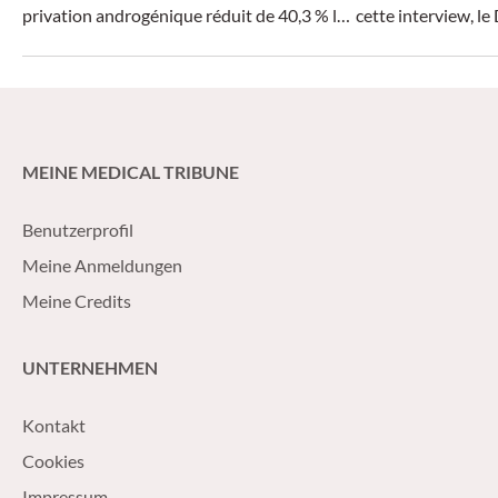
privation androgénique réduit de 40,3 % le
cette interview, le
risque de décès chez les patients atteints
CHUV à Lausanne, e
d’un cancer de la prostate nmHSPC
aujourd’hui le tra
présentant un risque élevé de récidive
pourquoi le dépist
biochimique.
déterminant et ce 
pratique pour le tr
MEINE MEDICAL TRIBUNE
maladies HER2-pos
Benutzerprofil
Meine Anmeldungen
Meine Credits
UNTERNEHMEN
Kontakt
Cookies
Impressum