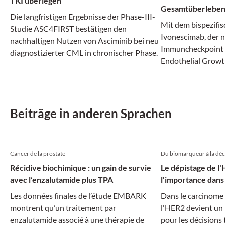
TKI überlegen
Gesamtüberlebe
Die langfristigen Ergebnisse der Phase-III-
Mit dem bispezifi
Studie ASC4FIRST bestätigen den
Ivonescimab, der 
nachhaltigen Nutzen von Asciminib bei neu
Immuncheckpoint 
diagnostizierter CML in chronischer Phase.
Endothelial Growt
adressiert und da
antiangiogene The
ein neues Kapitel
Plattenepithelkar
Beiträge in anderen Sprachen
aufgeschlagen wer
Cancer de la prostate
Du biomarqueur à la déc
Récidive biochimique : un gain de survie
Le dépistage de l
avec l’enzalutamide plus TPA
l'importance dans 
Les données finales de l’étude EMBARK
Dans le carcinome 
montrent qu’un traitement par
l'HER2 devient un
enzalutamide associé à une thérapie de
pour les décisions