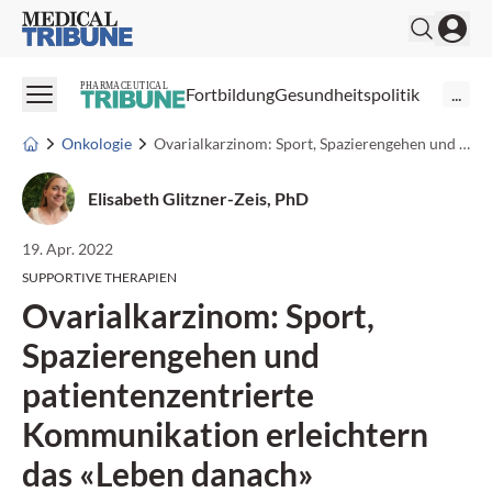
Medical Tribune
PHARMACEUTICAL
Fortbildung
Gesundheitspolitik
...
Onkologie
Ovarialkarzinom: Sport, Spazierengehen und patientenzentrierte Kommunikation erleichtern das «Leben danach»
Elisabeth Glitzner-Zeis, PhD
19. Apr. 2022
SUPPORTIVE THERAPIEN
Ovarialkarzinom: Sport,
Spazierengehen und
patientenzentrierte
Kommunikation erleichtern
das «Leben danach»