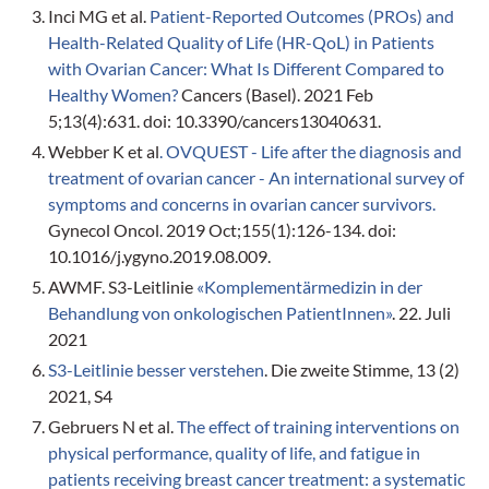
Inci MG et al.
Patient-Reported Outcomes (PROs) and
Health-Related Quality of Life (HR-QoL) in Patients
with Ovarian Cancer: What Is Different Compared to
Healthy Women?
Cancers (Basel). 2021 Feb
5;13(4):631. doi: 10.3390/cancers13040631.
Webber K et al
. OVQUEST - Life after the diagnosis and
treatment of ovarian cancer - An international survey of
symptoms and concerns in ovarian cancer survivors.
Gynecol Oncol. 2019 Oct;155(1):126-134. doi:
10.1016/j.ygyno.2019.08.009.
AWMF. S3-Leitlinie
«Komplementärmedizin in der
Behandlung von onkologischen PatientInnen»
. 22. Juli
2021
S3-Leitlinie besser verstehen
. Die zweite Stimme, 13 (2)
2021, S4
Gebruers N et al.
The effect of training interventions on
physical performance, quality of life, and fatigue in
patients receiving breast cancer treatment: a systematic