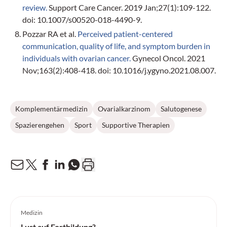
review.
Support Care Cancer. 2019 Jan;27(1):109-122.
doi: 10.1007/s00520-018-4490-9.
Pozzar RA et al.
Perceived patient-centered
communication, quality of life, and symptom burden in
individuals with ovarian cancer.
Gynecol Oncol. 2021
Nov;163(2):408-418. doi: 10.1016/j.ygyno.2021.08.007.
Komplementärmedizin
Ovarialkarzinom
Salutogenese
Spazierengehen
Sport
Supportive Therapien
Medizin
Lust auf Fortbildung?