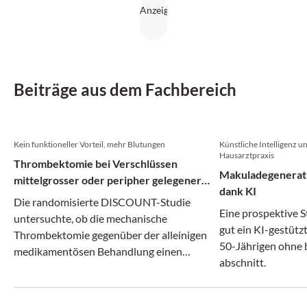
Beiträge aus dem Fachbereich
Kein funktioneller Vorteil, mehr Blutungen
Künstliche Intelligenz un
Hausarztpraxis
Thrombektomie bei Verschlüssen
Makuladegenerati
mittelgrosser oder peripher gelegener
dank KI
Hirnarterien
Die randomisierte DISCOUNT-Studie
Eine prospektive S
untersuchte, ob die mechanische
gut ein KI-gestütz
Thrombektomie gegenüber der alleinigen
50-Jährigen ohne
medikamentösen Behandlung einen
abschnitt.
klinischen Vorteil bietet.