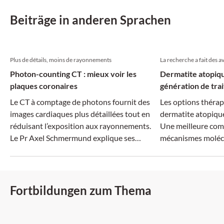
Beiträge in anderen Sprachen
Plus de détails, moins de rayonnements
La recherche a fait des 
Photon-counting CT : mieux voir les
Dermatite atopiqu
plaques coronaires
génération de tra
Le CT à comptage de photons fournit des
Les options thérap
images cardiaques plus détaillées tout en
dermatite atopiqu
réduisant l’exposition aux rayonnements.
Une meilleure com
Le Pr Axel Schmermund explique ses
mécanismes molécu
applications potentielles en pratique
traitements plus ci
clinique.
dimension systémiq
un intérêt croissan
Fortbildungen zum Thema