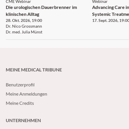
CME Webinar
Webinar
Die urologischen Dauerbrenner im
Advancing Care in
klinischen Alltag
Systemic Treatme
28. Okt. 2026
,
19:00
17. Sept. 2026
,
19:0
Neurofibromatosi
Dr. Nico Grossmann
Neurofibroma an
Dr. med. Julia Münst
MEINE MEDICAL TRIBUNE
Benutzerprofil
Meine Anmeldungen
Meine Credits
UNTERNEHMEN