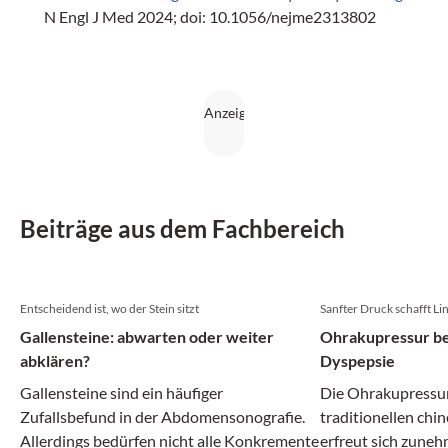
N Engl J Med 2024; doi: 10.1056/nejme2313802
Beiträge aus dem Fachbereich
Entscheidend ist, wo der Stein sitzt
Sanfter Druck schafft L
Gallensteine: abwarten oder weiter
Ohrakupressur bei
abklären?
Dyspepsie
Gallensteine sind ein häufiger
Die Ohrakupressur
Zufallsbefund in der Abdomensonografie.
traditionellen chi
Allerdings bedürfen nicht alle Konkremente
erfreut sich zuneh