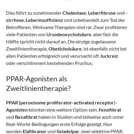
Dies führt zu zunehmender
Cholestase
,
Leberfibrose
und
-
zirrhose
,
Leberinsuffizienz
und unbehandelt zum Tod der
Betroffenen. Wirksame Therapien sind rar. Zwar profitieren
viele Patienten von
Ursodeoxycholsäure
, aber fast die
Hälfte spricht nicht darauf an. Die einzige zugelassene
Zweitlinientherapie,
Obeticholsäure
, ist ebenfalls nicht bei
allen Patienten erfolgreich und verursacht oft
Juckreiz
oder verschlimmert bestehenden Pruritus.
PPAR-Agonisten als
Zweitlinientherapie?
PPAR (peroxisome proliferator-activated receptor
)
-
Agonisten
könnten eine weitere Option sein.
Fenofibrat
und
Bezafibrat
haben in Studien und teilweise auch unter
Real-World-Bedingungen erste Erfolge gezeigt. Nun
wurden
Elafibranor
und
Seladelpar
, zwei selektive PPAR-