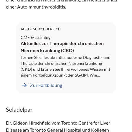
einer Autoimmunthyreoiditis.
AUS DEM FACHBEREICH
CME E-Learning
Aktuelles zur Therapie der chronischen
Nierenerkrankung (CKD)
Lernen Sie alles über die moderne Diagnostik und
Therapie der chronischen Nierenerkrankung
(CKD) und krönen Sie Ihr erworbenes Wissen mit
einem Fortbildungspunkt der SGAIM. Wie
erkennen Sie frühzeitig und effizient eine CKD?
Zur Fortbildung
Welches diagnostische und therapeutische
Vorgehen empfehlen die Guidelines? Und welche
Rolle spielen SGLT2-Hemmer in diesem Kontext?
All das erfahren Sie in spannenden Inhalten von
Seladelpar
Fachtexten bis hin zu einem Video-Interview.
Dieses E-Learning-Projekt wurde von Professor
Dr. Christoph Wanner, Würzburg, peer-reviewed.
Dr. Gideon Hirschfield vom Toronto Centre for Liver
Wir wünschen Ihnen viel Erfolg!
Disease am Toronto General Hospital und Kollegen