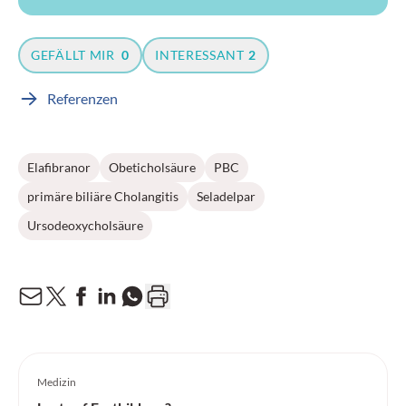
GEFÄLLT MIR
0
INTERESSANT
2
Referenzen
Elafibranor
Obeticholsäure
PBC
primäre biliäre Cholangitis
Seladelpar
Ursodeoxycholsäure
Medizin