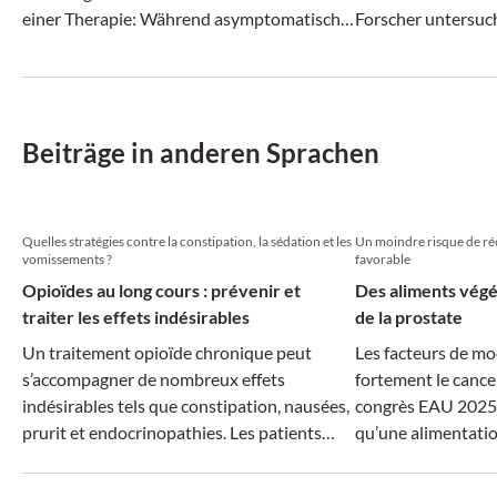
einer Therapie: Während asymptomatische
Forscher untersuch
Gallenblasensteine oft bleiben dürfen,
Patienten mit funk
können Steine im Gallengang zu relevanten
Insomnie.
Komplikationen führen.
Beiträge in anderen Sprachen
Quelles stratégies contre la constipation, la sédation et les
Un moindre risque de réc
vomissements ?
favorable
Opioïdes au long cours : prévenir et
Des aliments végé
traiter les effets indésirables
de la prostate
Un traitement opioïde chronique peut
Les facteurs de mo
s’accompagner de nombreux effets
fortement le cancer
indésirables tels que constipation, nausées,
congrès EAU 2025,
prurit et endocrinopathies. Les patients
qu’une alimentati
atteints de douleurs chroniques doivent en
végétale peut rédui
être informés d’emblée, notamment pour
et améliorer nettem