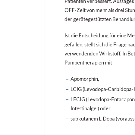
Patienten verbessert. Aussagekr
OFF-Zeit von mehr als drei Stu
der gerätegestützten Behandlu
Ist die Entscheidung für eine
gefallen, stellt sich die Frage n
verwendenden Wirkstoff. In B
Pumpentherapien mit
Apomorphin,
LCIG (Levodopa-Carbidopa-In
LECIG (Levodopa-Entacapon
Intestinalgel) oder
subkutanem L-Dopa (voraussic