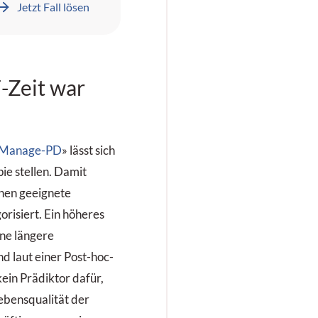
Jetzt Fall lösen
opfschmerzen, die
ie schon seit ihrer
indheit plagen.
-Zeit war
Manage-PD
» lässt sich
ie stellen. Damit
en geeignete
orisiert. Ein höheres
ine längere
d laut einer Post-hoc-
ein Prädiktor dafür,
ebensqualität der