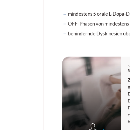
mindestens 5 orale L-Dopa-
OFF-Phasen von mindestens 
behindernde Dyskinesien übe
P
n
D
E
P
c
b
e