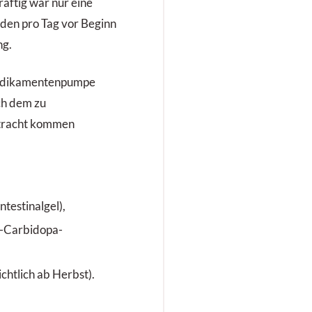
äftig war nur eine
nden pro Tag vor Beginn
ng.
 Medikamentenpumpe
ach dem zu
etracht kommen
testinalgel),
-Carbidopa-
htlich ab Herbst).