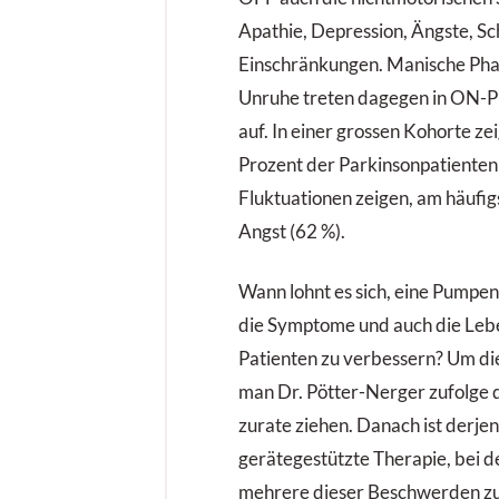
Apathie, Depression, Ängste, S
Einschränkungen. Manische Pha
Unruhe treten dagegen in ON-P
auf. In einer grossen Kohorte zei
Prozent der Parkinson­patienten
Fluktuationen zeigen, am häufig
Angst (62 %).
Wann lohnt es sich, eine Pumpen
die Symptome und auch die Lebe
Patienten zu verbessern? Um die
man Dr. Pötter-Nerger zufolge 
zurate ziehen. Danach ist derjen
gerätegestützte Therapie, bei d
mehrere dieser Beschwerden zu