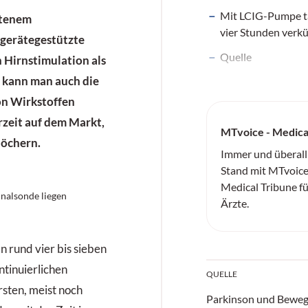
Mit LCIG-Pumpe t
ttenem
vier Stunden verk
 gerätegestützte
Quelle
 Hirnstimulation als
 kann man auch die
on Wirkstoffen
zeit auf dem Markt,
MTvoice - Medica
löchern.
Immer und überall
Stand mit MTvoice
Medical Tribune f
nal­sonde liegen
Ärzte.
 rund vier bis sieben
tinuierlichen
QUELLE
sten, meist noch
Parkinson und Bewe