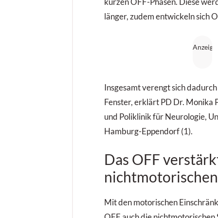
kurzen OFF-Phasen. Diese werd
länger, zudem entwickeln sich 
Insgesamt verengt sich dadurch
Fenster, erklärt PD Dr. ­Monika ­
und Poliklinik für Neurologie, U
Hamburg-Eppendorf (1).
Das OFF verstärk
nichtmotorische
Mit den motorischen Einschränk
OFF auch die nichtmotorischen