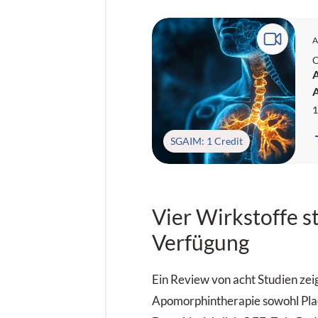
A
C
A
1
SGAIM: 1 Credit
Vier Wirkstoffe s
Verfügung
Ein Review von acht Studien zeig
Apomorphintherapie sowohl Plac