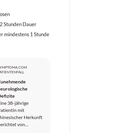
Dosen
2 Stunden Dauer
r mindestens 1 Stunde
SYMPTOMA.COM
ATIENTENFALL
Zunehmende
eurologische
efizite
ine 38-jährige
atientin mit
hinesischer Herkunft
erichtet von
pisodischen