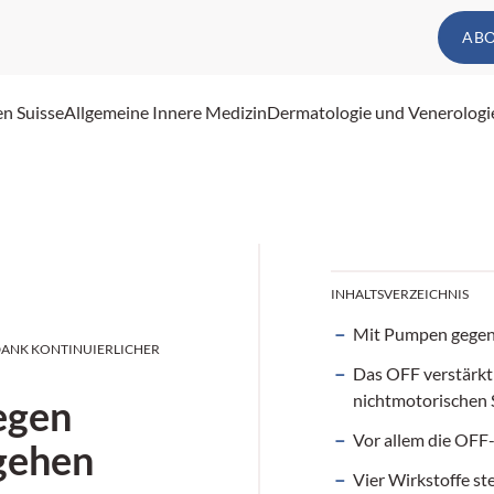
AB
en Suisse
Allgemeine Innere Medizin
Dermatologie und Venerologi
INHALTSVERZEICHNIS
Mit Pumpen gegen
 DANK KONTINUIERLICHER
Das OFF verstärkt
nichtmotorischen
egen
Vor allem die OFF-
gehen
Vier Wirkstoffe st