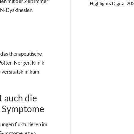
en mit der Zeit immer
Highlights Digital 20
ON-Dyskinesien.
 das therapeutische
Pötter-Nerger, Klinik
niversitätsklinikum
t auch die
n Symptome
ungen flukturieren im
 Symptome, etwa