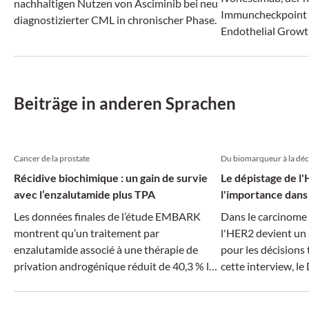
nachhaltigen Nutzen von Asciminib bei neu
Immuncheckpoint 
diagnostizierter CML in chronischer Phase.
Endothelial Growt
adressiert und da
antiangiogene The
ein neues Kapitel
Plattenepithelkar
Beiträge in anderen Sprachen
aufgeschlagen wer
Cancer de la prostate
Du biomarqueur à la déc
Récidive biochimique : un gain de survie
Le dépistage de l
avec l’enzalutamide plus TPA
l'importance dans 
Les données finales de l’étude EMBARK
Dans le carcinome 
montrent qu’un traitement par
l'HER2 devient un
enzalutamide associé à une thérapie de
pour les décisions
privation androgénique réduit de 40,3 % le
cette interview, le
risque de décès chez les patients atteints
CHUV à Lausanne, e
d’un cancer de la prostate nmHSPC
aujourd’hui le tra