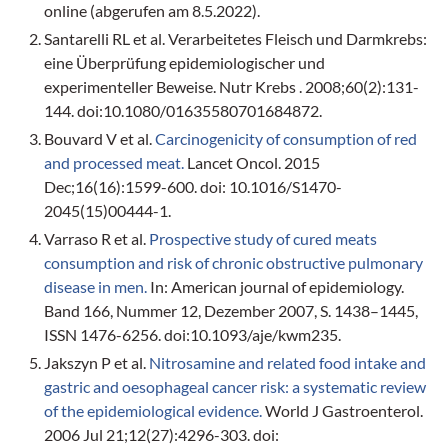
online (abgerufen am 8.5.2022).
Santarelli RL et al. Verarbeitetes Fleisch und Darmkrebs:
eine Überprüfung epidemiologischer und
experimenteller Beweise. Nutr Krebs . 2008;60(2):131-
144. doi:10.1080/01635580701684872.
Bouvard V et al.
Carcinogenicity of consumption of red
and processed meat.
Lancet Oncol. 2015
Dec;16(16):1599-600. doi: 10.1016/S1470-
2045(15)00444-1.
Varraso R et al.
Prospective study of cured meats
consumption and risk of chronic obstructive pulmonary
disease in men.
In: American journal of epidemiology.
Band 166, Nummer 12, Dezember 2007, S. 1438–1445,
ISSN 1476-6256. doi:10.1093/aje/kwm235.
Jakszyn P et al.
Nitrosamine and related food intake and
gastric and oesophageal cancer risk: a systematic review
of the epidemiological evidence.
World J Gastroenterol.
2006 Jul 21;12(27):4296-303. doi: