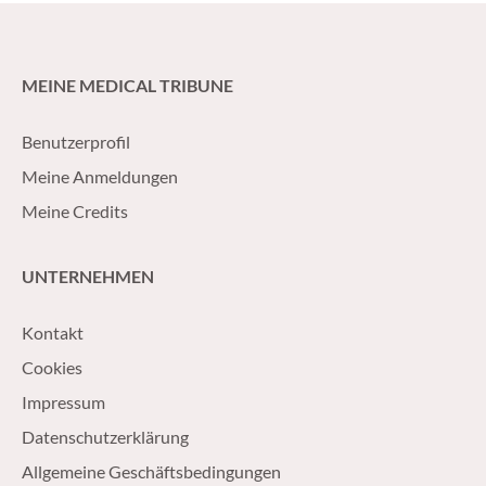
présentant un risque élevé de récidive
pourquoi le dépist
biochimique.
déterminant et ce 
pratique pour le tr
MEINE MEDICAL TRIBUNE
maladies HER2-pos
Benutzerprofil
Meine Anmeldungen
Meine Credits
UNTERNEHMEN
Kontakt
Cookies
Impressum
Datenschutzerklärung
Allgemeine Geschäftsbedingungen