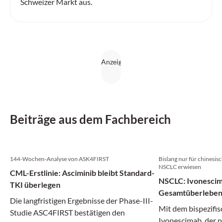
Schweizer Markt aus.
Beiträge aus dem Fachbereich
144-Wochen-Analyse von ASK4FIRST
Bislang nur für chinesi
NSCLC erwiesen
CML-Erstlinie: Asciminib bleibt Standard-
NSCLC: Ivonescim
TKI überlegen
Gesamtüberlebe
Die langfristigen Ergebnisse der Phase-III-
Mit dem bispezifi
Studie ASC4FIRST bestätigen den
Ivonescimab, der 