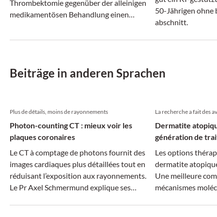
Thrombektomie gegenüber der alleinigen
50-Jährigen ohne
medikamentösen Behandlung einen
abschnitt.
klinischen Vorteil bietet.
Beiträge in anderen Sprachen
Plus de détails, moins de rayonnements
La recherche a fait des 
Photon-counting CT : mieux voir les
Dermatite atopiqu
plaques coronaires
génération de tra
Le CT à comptage de photons fournit des
Les options thérap
images cardiaques plus détaillées tout en
dermatite atopiqu
réduisant l’exposition aux rayonnements.
Une meilleure com
Le Pr Axel Schmermund explique ses
mécanismes molécu
applications potentielles en pratique
traitements plus ci
clinique.
dimension systémiq