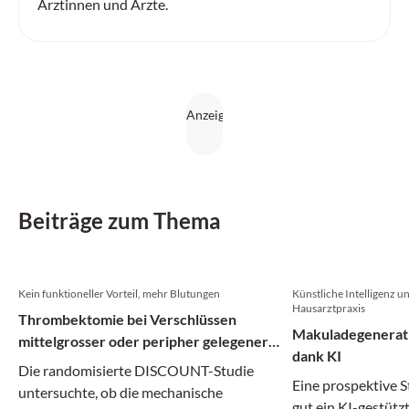
Ärztinnen und Ärzte.
Beiträge zum Thema
Kein funktioneller Vorteil, mehr Blutungen
Künstliche Intelligenz un
Hausarztpraxis
Thrombektomie bei Verschlüssen
Makuladegenerati
mittelgrosser oder peripher gelegener
dank KI
Hirnarterien
Die randomisierte DISCOUNT-Studie
Eine prospektive S
untersuchte, ob die mechanische
gut ein KI-gestütz