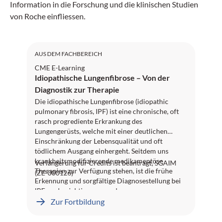
Information in die Forschung und die klinischen Studien
von Roche einfliessen.
AUS DEM FACHBEREICH
CME E-Learning
Idiopathische Lungenfibrose – Von der
Diagnostik zur Therapie
Die idiopathische Lungenfibrose (idiopathic
pulmonary fibrosis, IPF) ist eine chronische, oft
rasch progrediente Erkrankung des
Lungengerüsts, welche mit einer deutlichen
Einschränkung der Lebensqualität und oft
tödlichem Ausgang einhergeht. Seitdem uns
krankheitsmodifizierende medikamentöse
Verlängerung für Credits ist beantragt, SGAIM
Therapien zur Verfügung stehen, ist die frühe
(ZE-000126)
Erkennung und sorgfältige Diagnosestellung bei
IPF noch wichtiger geworden.
Zur Fortbildung