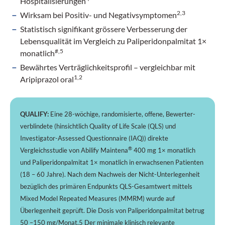
Hospitalisierungen
2,3
Wirksam bei Positiv- und Negativsymptomen
Statistisch signifikant grössere Verbesserung der
Lebensqualität im Vergleich zu Paliperidonpalmitat 1×
#,5
monatlich
Bewährtes Verträglichkeitsprofil – vergleichbar mit
1,2
Aripiprazol oral
QUALIFY:
Eine 28-wöchige, randomisierte, offene, Bewerter-
verblindete (hinsichtlich Quality of Life Scale (QLS) und
Investigator-Assessed Questionnaire (IAQ)) direkte
®
Vergleichsstudie von Abilify Maintena
400 mg 1× monatlich
und Paliperidonpalmitat 1× monatlich in erwachsenen Patienten
(18 – 60 Jahre). Nach dem Nachweis der Nicht-Unterlegenheit
bezüglich des primären Endpunkts QLS-Gesamtwert mittels
Mixed Model Repeated Measures (MMRM) wurde auf
Überlegenheit geprüft. Die Dosis von Paliperidonpalmitat betrug
50 –150 mg/Monat.5 Der minimale klinisch relevante