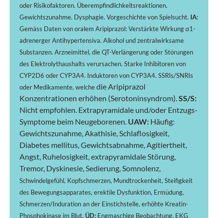
oder Risikofaktoren. Überempfindlichkeitsreaktionen.
Gewichtszunahme. Dysphagie. Vorgeschichte von Spielsucht.
IA:
Gemäss Daten von oralem Aripiprazol: Verstärkte Wirkung α1-
adrenerger Antihypertensiva. Alkohol und zentralwirksame
Substanzen. Arzneimittel, die QT-Verlängerung oder Störungen
des Elektrolythaushalts verursachen. Starke Inhibitoren von
CYP2D6 oder CYP3A4. Induktoren von CYP3A4. SSRIs/SNRIs
die Aripiprazol
oder Medikamente, welche
Konzentrationen erhöhen (Serotoninsyndrom).
SS/S:
Nicht empfohlen. Extrapyramidale und/oder Entzugs-
Symptome beim Neugeborenen.
UAW:
Häufig:
Gewichtszunahme, Akathisie, Schlaflosigkeit,
Diabetes mellitus, Gewichtsabnahme, Agitiertheit,
Angst, Ruhelosigkeit, extrapyramidale Störung,
Tremor, Dyskinesie, Sedierung, Somnolenz,
Schwindelgefühl, Kopfschmerzen, Mundtrockenheit, Steifigkeit
des Bewegungsapparates, erektile Dysfunktion, Ermüdung,
Schmerzen/Induration an der Einstichstelle, erhöhte Kreatin-
Phosphokinase im Blut.
ÜD:
Engmaschige Beobachtung, EKG