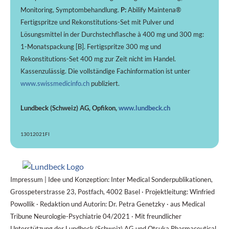
Monitoring, Symptombehandlung.
P:
Abilify Maintena®
Fertigspritze und Rekonstitutions-Set mit Pulver und
Lösungsmittel in der Durchstechflasche à 400 mg und 300 mg:
1-Monatspackung [B]. Fertigspritze 300 mg und
Rekonstitutions-Set 400 mg zur Zeit nicht im Handel.
Kassenzulässig. Die vollständige Fachinformation ist unter
www.swissmedicinfo.ch
publiziert.
Lundbeck (Schweiz) AG, Opfikon,
www.lundbeck.ch
13012021FI
Impressum | Idee und Konzeption: Inter Medical Sonderpublikationen,
Grosspeterstrasse 23, Postfach, 4002 Basel · Projektleitung: Winfried
Powollik · Redaktion und Autorin: Dr. Petra Genetzky · aus Medical
Tribune Neurologie-Psychiatrie 04/2021 · Mit freundlicher
Unterstützung der Lundbeck (Schweiz) AG und Otsuka Pharmaceutical