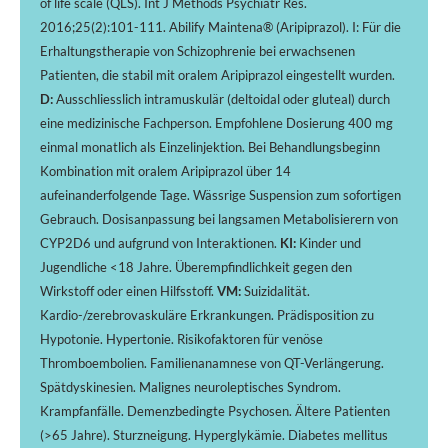
of life scale (QLS). Int J Methods Psychiatr Res.
2016;25(2):101-111. Abilify Maintena® (Aripiprazol). I: Für die
Erhaltungstherapie von Schizophrenie bei erwachsenen
Patienten, die stabil mit oralem Aripiprazol eingestellt wurden.
D:
Ausschliesslich intramuskulär (deltoidal oder gluteal) durch
eine medizinische Fachperson. Empfohlene Dosierung 400 mg
einmal monatlich als Einzelinjektion. Bei Behandlungsbeginn
Kombination mit oralem Aripiprazol über 14
aufeinanderfolgende Tage. Wässrige Suspension zum sofortigen
Gebrauch. Dosisanpassung bei langsamen Metabolisierern von
CYP2D6 und aufgrund von Interaktionen.
KI:
Kinder und
Jugendliche <18 Jahre. Überempfindlichkeit gegen den
Wirkstoff oder einen Hilfsstoff.
VM:
Suizidalität.
Kardio-/zerebrovaskuläre Erkrankungen. Prädisposition zu
Hypotonie. Hypertonie. Risikofaktoren für venöse
Thromboembolien. Familienanamnese von QT-Verlängerung.
Spätdyskinesien. Malignes neuroleptisches Syndrom.
Krampfanfälle. Demenzbedingte Psychosen. Ältere Patienten
(>65 Jahre). Sturzneigung. Hyperglykämie. Diabetes mellitus