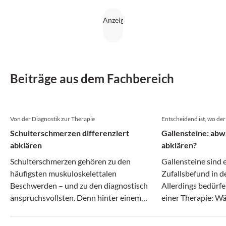
Beiträge aus dem Fachbereich
Von der Diagnostik zur Therapie
Entscheidend ist, wo der 
Schulterschmerzen differenziert
Gallensteine: abw
abklären
abklären?
Schulterschmerzen gehören zu den
Gallensteine sind 
häufigsten muskuloskelettalen
Zufallsbefund in 
Beschwerden – und zu den diagnostisch
Allerdings bedürf
anspruchsvollsten. Denn hinter einem
einer Therapie: 
vermeintlich ähnlichen Beschwerdebild
Gallenblasensteine
können sich ganz unterschiedliche
können Steine im 