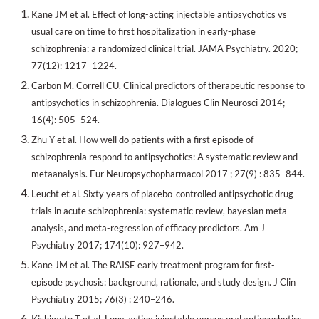
Kane JM et al. Effect of long-acting injectable antipsychotics vs
usual care on time to first hospitalization in early-phase
schizophrenia: a randomized clinical trial. JAMA Psychiatry. 2020;
77(12): 1217–1224.
Carbon M, Correll CU. Clinical predictors of therapeutic response to
antipsychotics in schizophrenia. Dialogues Clin Neurosci 2014;
16(4): 505–524.
Zhu Y et al. How well do patients with a first episode of
schizophrenia respond to antipsychotics: A systematic review and
metaanalysis. Eur Neuropsychopharmacol 2017 ; 27(9) : 835–844.
Leucht et al. Sixty years of placebo-controlled antipsychotic drug
trials in acute schizophrenia: systematic review, bayesian meta-
analysis, and meta-regression of efficacy predictors. Am J
Psychiatry 2017; 174(10): 927–942.
Kane JM et al. The RAISE early treatment program for first-
episode psychosis: background, rationale, and study design. J Clin
Psychiatry 2015; 76(3) : 240–246.
Kishimoto T et al. Long-acting injectable versus oral antipsychotics