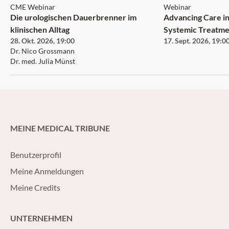
CME Webinar
Webinar
Die urologischen Dauerbrenner im
Advancing Care in
klinischen Alltag
Systemic Treatme
28. Okt. 2026
,
19:00
17. Sept. 2026
,
19:0
Neurofibromatosi
Dr. Nico Grossmann
Neurofibroma an
Dr. med. Julia Münst
MEINE MEDICAL TRIBUNE
Benutzerprofil
Meine Anmeldungen
Meine Credits
UNTERNEHMEN