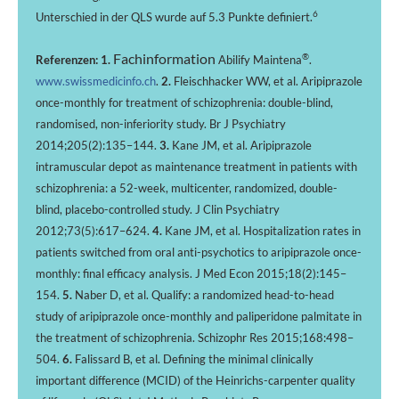
6
Unterschied in der QLS wurde auf 5.3 Punkte definiert.
Fachinformation
®
Referenzen: 1.
Abilify Maintena
.
www.swissmedicinfo.ch
.
2.
Fleischhacker
WW, et al. Aripiprazole
once-monthly for treatment of schizophrenia: double-blind,
randomised, non-inferiority study. Br J Psychiatry
2014;205(2):135–144.
3.
Kane JM, et al. Aripiprazole
intramuscular depot as maintenance treatment in patients with
schizophrenia: a 52-week, multicenter, randomized, double-
blind, placebo-controlled study. J Clin Psychiatry
2012;73(5):617–624.
4.
Kane JM, et al. Hospitalization rates in
patients switched from oral anti-psychotics to aripiprazole once-
monthly: final efficacy analysis. J Med Econ 2015;18(2):145–
154.
5.
Naber D, et al. Qualify: a randomized head-to-head
study of aripiprazole once-monthly and paliperidone palmitate in
the treatment of schizophrenia. Schizophr Res 2015;168:498–
504.
6.
Falissard B, et al. Defining the minimal clinically
important difference (MCID) of the Heinrichs-carpenter quality