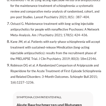
for the maintenance treatment of schizophrenia: a systematic
review and comparative meta-analysis of randomised, cohort, and
pre-post Studies. Lancet Psychiatry 2021; 8(5) : 387–404.
Ostuzzi G. Maintenance treatment with long-acting injectable
antipsychotics for people with nonaffective Psychoses: A Network
Meta-Analysis. Am J Psychiatry 2021; 178(5): 424–436.
Kane JM, et al. Patients with early-phase schizophrenia will accept
treatment with sustained-release Mmdication (long-acting
injectable antipsychotics): results from the recruitment phase of
the PRELAPSE Trial. J Clin Psychiatry. 2019; 80(3): 18m12546.
Robinson DG et al. A Randomized Comparison of Aripiprazole and
Risperidone for the Acute Treatment of First-Episode Schizophrenia
and Related Disorders: 3-Month Outcomes. Schizophr Bull 2015;
1(6):1227–1236.
SYMPTOMA.COM PATIENTENFALL
Akute Bauchschmerzen und Blutungen