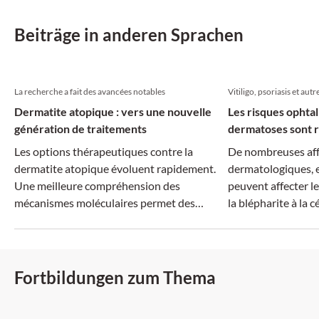
Erkrankungen verbergen.
Komplikationen fü
Beiträge in anderen Sprachen
La recherche a fait des avancées notables
Vitiligo, psoriasis et autr
Dermatite atopique : vers une nouvelle
Les risques ophta
génération de traitements
dermatoses sont r
Les options thérapeutiques contre la
De nombreuses aff
dermatite atopique évoluent rapidement.
dermatologiques, e
Une meilleure compréhension des
peuvent affecter le
mécanismes moléculaires permet des
la blépharite à la cé
traitements plus ciblés, tandis que la
dimension systémique de la maladie suscite
un intérêt croissant.
Fortbildungen zum Thema