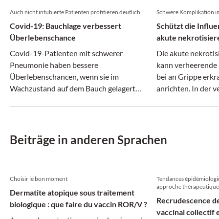
Auch nicht intubierte Patienten profitieren deutlich
Schwere Komplikation i
Covid-19: Bauchlage verbessert
Schützt die Influ
Überlebenschance
akute nekrotisie
Covid-19-Patienten mit schwerer
Die akute nekroti
Pneumonie haben bessere
kann verheerende 
Überlebenschancen, wenn sie im
bei an Grippe erk
Wachzustand auf dem Bauch gelagert
anrichten. In der 
werden.
Influenzasaison tr
Fälle auf. Dem gin
Grund.
Beiträge in anderen Sprachen
Choisir le bon moment
Tendances épidémiologiq
approche thérapeutique
Dermatite atopique sous traitement
Recrudescence de 
biologique : que faire du vaccin ROR/V ?
vaccinal collectif