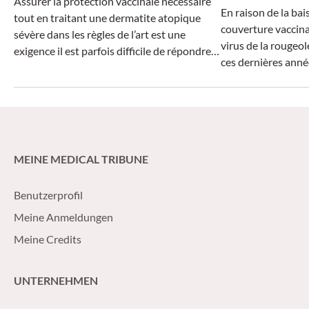
Assurer la protection vaccinale nécessaire
En raison de la bai
tout en traitant une dermatite atopique
couverture vaccina
sévère dans les règles de l’art est une
virus de la rougeo
exigence il est parfois difficile de répondre
ces dernières anné
chez les nourrissons nécessitant une
actuellement en a
biothérapie. La pierre d’achoppement est le
les régions couver
vaccin vivant ROR/V.
atteindre l’immunité
taux de couverture
%.
MEINE MEDICAL TRIBUNE
Benutzerprofil
Meine Anmeldungen
Meine Credits
UNTERNEHMEN