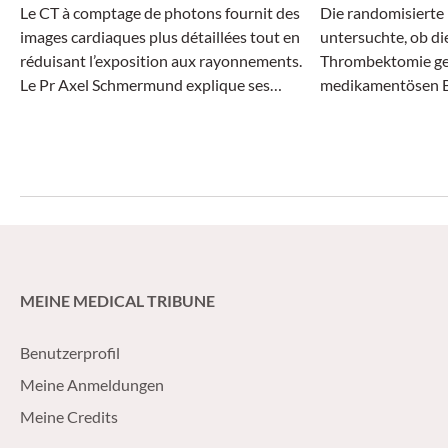
Hirnarterien
Le CT à comptage de photons fournit des
Die randomisiert
images cardiaques plus détaillées tout en
untersuchte, ob d
réduisant l’exposition aux rayonnements.
Thrombektomie geg
Le Pr Axel Schmermund explique ses
medikamentösen B
applications potentielles en pratique
klinischen Vorteil b
clinique.
MEINE MEDICAL TRIBUNE
Benutzerprofil
Meine Anmeldungen
Meine Credits