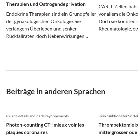
Therapien und Östrogendeprivation
CAR-T-Zellen habe
Endokrine Therapien sind ein Grundpfeiler
vor allem die Onko
der gynäkologischen Onkologie. Sie
Doch sie könnten a
verlängern Überleben und senken
Rheumatologie, et
Rückfallraten, doch Nebenwirkungen
Lupus erythemato
gefährden die Therapietreue und mindern
therapeutischem "
die Lebensqualität.
vielversprechende 
Beiträge in anderen Sprachen
Plus de détails, moins de rayonnements
Kein funktioneller Vorte
Photon-counting CT : mieux voir les
Thrombektomie be
plaques coronaires
mittelgrosser ode