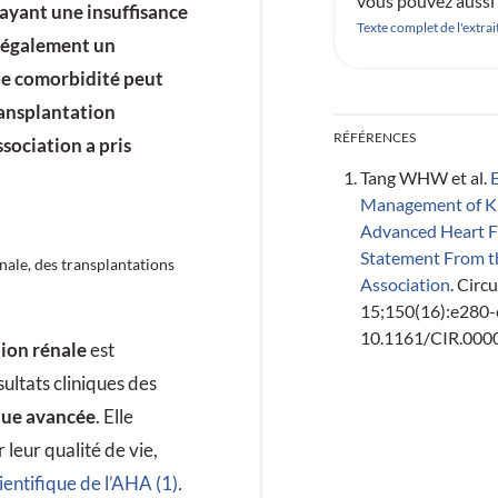
vous pouvez aussi 
 ayant une insuffisance
directement un mai
Texte complet de l'extrai
 également un
abo@medtrix.gro
te comorbidité peut
ansplantation
RÉFÉRENCES
sociation a pris
Tang WHW et al.
Management of Ki
Advanced Heart Fai
Statement From t
nale, des transplantations
Association
. Circ
15;150(16):e280-e
10.1161/CIR.00
ion rénale
est
sultats cliniques des
que avancée
. Elle
leur qualité de vie,
ientifique de l’AHA (1)
.