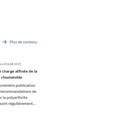
Plus de contenu
ns EULAR 2025
 charge affinée de la
e rhumatoïde
première publication
s recommandations de
 la polyarthrite
sont régulièrement
 La mise à jour 2025