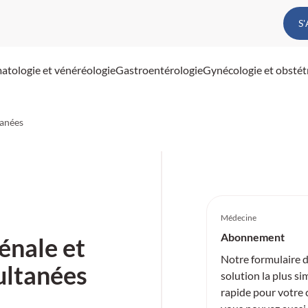
S
atologie et vénéréologie
Gastroentérologie
Gynécologie et obstét
tanées
Médecine
Abonnement
énale et
Notre formulaire 
ultanées
solution la plus si
rapide pour votre