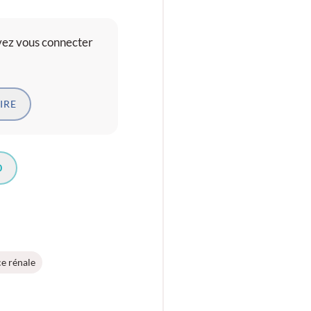
evez vous connecter
IRE
0
ce rénale