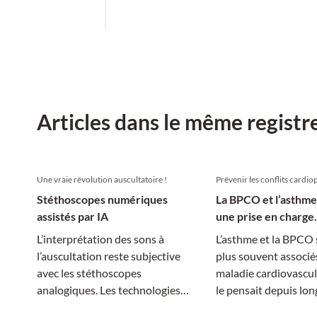
Articles dans le même registr
Une vraie révolution auscultatoire !
Prévenir les conflits cardi
Stéthoscopes numériques
La BPCO et l’asthme
assistés par IA
une prise en charge
multidisciplinaire
L’interprétation des sons à
L’asthme et la BPCO 
l’auscultation reste subjective
plus souvent associé
avec les stéthoscopes
maladie cardiovascul
analogiques. Les technologies
le pensait depuis lon
numériques et l’IA pourraient y
résulte des risques à