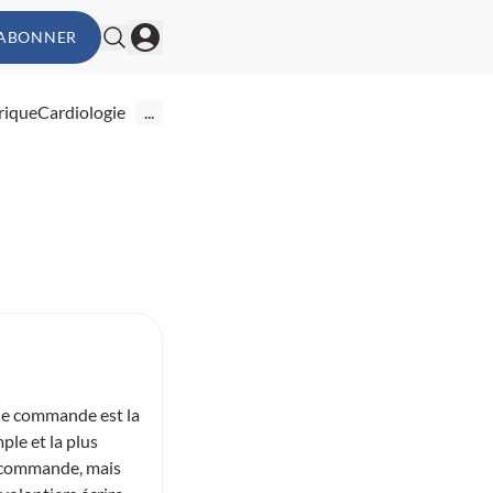
'ABONNER
rique
Cardiologie
...
de commande est la
mple et la plus
 commande, mais