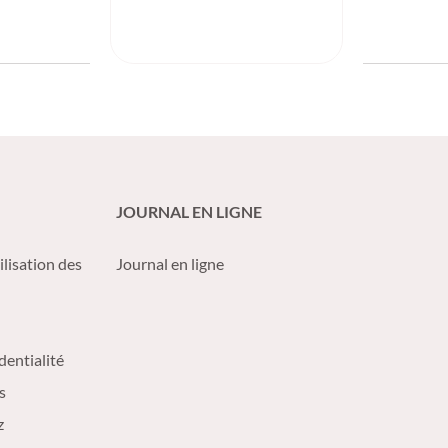
JOURNAL EN LIGNE
ilisation des
Journal en ligne
dentialité
s
z