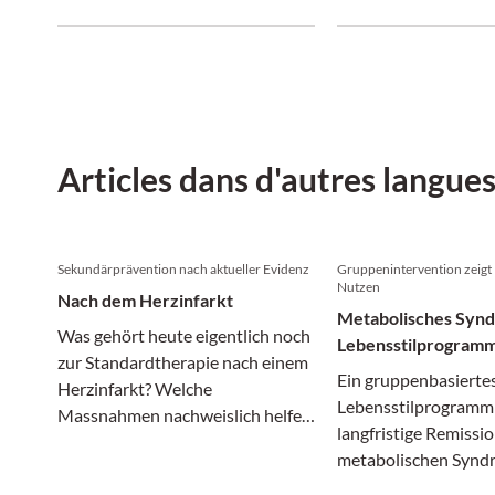
remédier.
compte dès le diagno
seulement lors de la 
de médicament.
Articles dans d'autres langue
Sekundärprävention nach aktueller Evidenz
Gruppenintervention zeigt 
Nutzen
Nach dem Herzinfarkt
Metabolisches Syn
Was gehört heute eigentlich noch
Lebensstilprogramm
zur Standardtherapie nach einem
langfristige Remissi
Ein gruppenbasierte
Herzinfarkt? Welche
Lebensstilprogramm 
Massnahmen nachweislich helfen
langfristige Remissi
– und welche nicht.
metabolischen Syndr