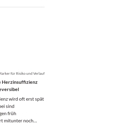
ravail d’un groupe
l de 50 experts.
arker für Risiko und Verlauf
e Herzinsuffizienz
eversibel
ienz wird oft erst spät
ei sind
en früh
rt mitunter noch