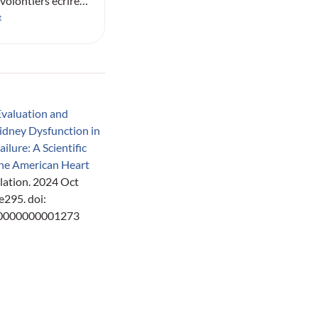
volontiers écrire
l à : mtch-
t
up
Evaluation and
dney Dysfunction in
lure: A Scientific
he American Heart
ulation. 2024 Oct
295. doi:
00000000001273