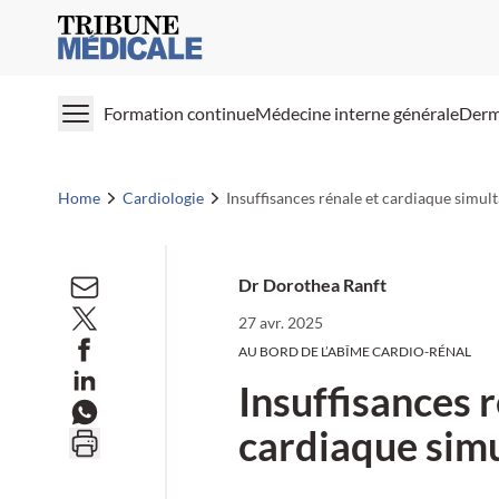
Medical Tribune
Formation continue
Médecine interne générale
Derm
Home
Cardiologie
Insuffisances rénale et cardiaque simul
Dr Dorothea Ranft
27 avr. 2025
AU BORD DE L’ABÎME CARDIO-RÉNAL
Insuffisances r
cardiaque sim