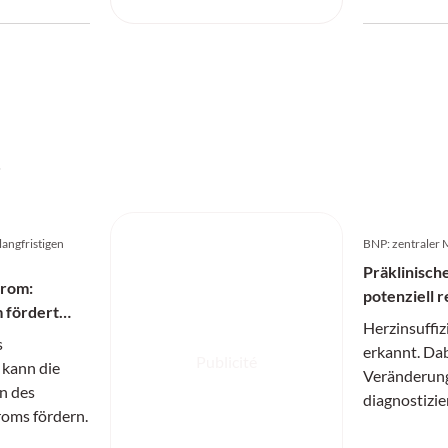
stic et non
résulte du t
prescription
internationa
s
langfristigen
BNP: zentraler M
Präklinisch
drom:
potenziell r
 fördert
Herzinsuffiz
on
s
erkannt. Dab
Publicité
kann die
Veränderung
on des
diagnostizie
oms fördern.
reversibel.