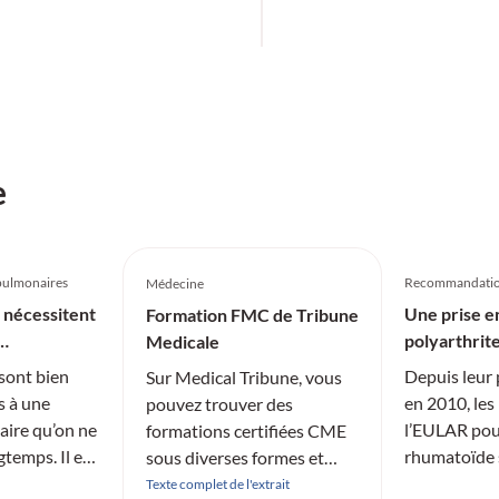
e
opulmonaires
Recommandatio
Médecine
 nécessitent
Une prise en
Formation FMC de Tribune
polyarthrit
Medicale
sont bien
Depuis leur 
Sur Medical Tribune, vous
s à une
en 2010, le
pouvez trouver des
aire qu’on ne
l’EULAR pour
formations certifiées CME
gtemps. Il en
rhumatoïde 
sous diverses formes et
 prendre en
actualisées.
différentes spécialités.
Texte complet de l'extrait