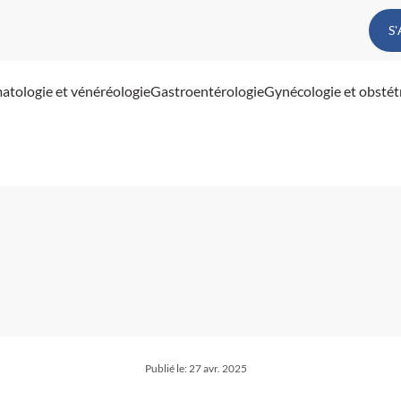
S
atologie et vénéréologie
Gastroentérologie
Gynécologie et obstét
Publié le:
27 avr. 2025