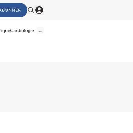
'ABONNER
rique
Cardiologie
...