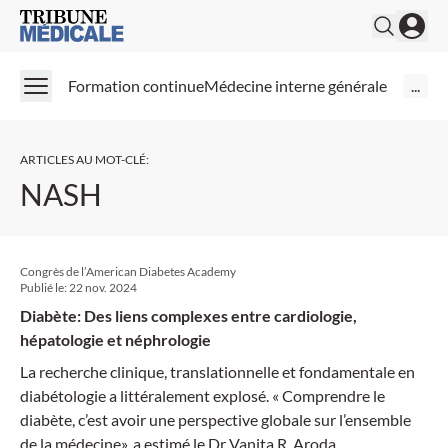
Medical Tribune
Formation continue
Médecine interne générale
...
ARTICLES AU MOT-CLÉ
:
NASH
Congrès de l’American Diabetes Academy
Publié le:
22 nov. 2024
Diabète: Des liens complexes entre cardiologie,
hépatologie et néphrologie
La recherche clinique, translationnelle et fondamentale en
diabétologie a littéralement explosé. « Comprendre le
diabète, c’est avoir une perspective globale sur l’ensemble
de la médecine», a estimé le Dr Vanita R. Aroda,